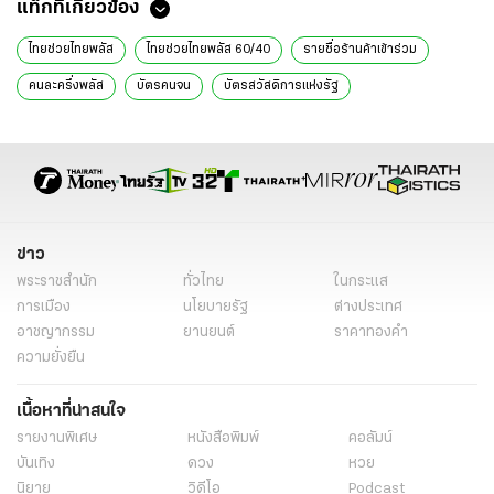
แท็กที่เกี่ยวข้อง
ไทยช่วยไทยพลัส
ไทยช่วยไทยพลัส 60/40
รายชื่อร้านค้าเข้าร่วม
คนละครึ่งพลัส
บัตรคนจน
บัตรสวัสดิการแห่งรัฐ
เงื่อนไขใช้สิทธิไทยช่วยไทย
การใช้แอปเป๋าตัง
มาตรการกระตุ้นเศรษฐกิจ 2569
ร้านค้าธงฟ้าราคาประหยัด
บริการขนส่งสาธารณะ
ร้านสะดวกซื้อแฟรนไชส์
สินค้าต้องห้ามไทยช่วยไทย
การใช้สิทธิผ่าน G-Wallet
ข่าว
เงื่อนไขการสแกนจ่าย
การตรวจสอบรายชื่อร้านค้า
พระราชสำนัก
ทั่วไทย
ในกระแส
การเมือง
นโยบายรัฐ
ต่างประเทศ
อาชญากรรม
ยานยนต์
ราคาทองคำ
ความยั่งยืน
เนื้อหาที่น่าสนใจ
รายงานพิเศษ
หนังสือพิมพ์
คอลัมน์
บันเทิง
ดวง
หวย
นิยาย
วิดีโอ
Podcast