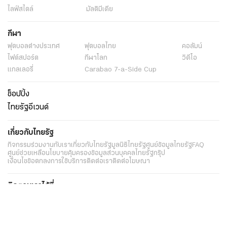
ไลฟ์สไตล์
มัลติมีเดีย
กีฬา
ฟุตบอลต่่างประเทศ
ฟุตบอลไทย
คอลัมน์
ไฟต์สปอร์ต
กีฬาโลก
วิดีโอ
แกลเลอรี่
Carabao 7-a-Side Cup
ช็อปปิ้ง
ไทยรัฐอีเวนต์
เกี่ยวกับไทยรัฐ
กิจกรรม
ร่วมงานกับเรา
เกี่ยวกับไทยรัฐ
มูลนิธิไทยรัฐ
ศูนย์ข้อมูลไทยรัฐ
FAQ
ศูนย์ช่วยเหลือ
นโยบายคุ้มครองข้อมูลส่วนบุคคลไทยรัฐกรุ๊ป
เงื่อนไขข้อตกลงการใช้บริการ
ติดต่อเรา
ติดต่อโฆษณา
ติดตามเราได้ที่