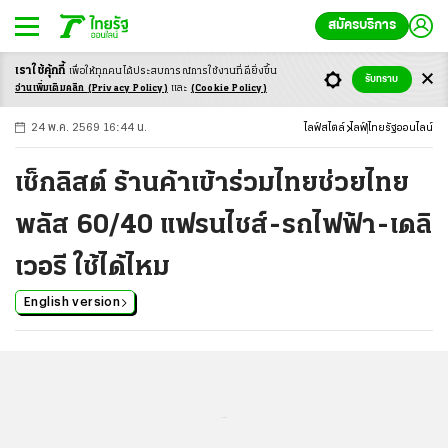
สมัครบริการ
เราใช้คุ้กกี้
เพื่อให้ทุกคนได้ประสบ
การณ์การใช้งานที่ดียิ่งขึ้น
+
ก
ก
-ก
รับทราบ
อ่านเพิ่มเติมคลิก
(Privacy Policy)
และ
(Cookie Policy)
24 พ.ค. 2569 16:44 น.
ไลฟ์สไตล์
ไลฟ์
ไทยรัฐออนไลน์
เช็กลิสต์ ร้านค้าเข้าร่วมไทยช่วยไทย
พลัส 60/40 แฟรนไชส์-รถไฟฟ้า-เดลิ
เวอรี ใช้ได้ไหม
English version
...