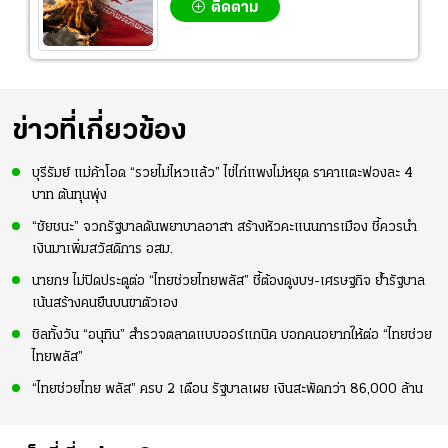
ติดตาม
ข่าวที่เกี่ยวข้อง
บุรีรัมย์ แม่ค้าโอด “รวยไม่ไหวแล้ว” ไข่ไก่แพงไม่หยุด ราคาแตะฟองละ 4
บาท ต้นทุนพุ่ง
“ชัยชนะ” จวกรัฐบาลดันพยาบาลอาสา สร้างหัวคะแนนการเมือง ชี้ควรนำ
เงินมาเพิ่มสวัสดิการ อสม.
นายกฯ ไม่ปิดประตูต่อ “ไทยช่วยไทยพลัส” ชี้ต้องดูงบฯ-เศรษฐกิจ ย้ำรัฐบาล
เน้นสร้างคนยืนบนขาตัวเอง
ชิลทั้งวัน “อนุทิน” สำรวจตลาดแบบออร์แกนิค บอกคนอยากให้ต่อ “ไทยช่วย
ไทยพลัส”
“ไทยช่วยไทย พลัส” ครบ 2 เดือน รัฐบาลเผย เงินสะพัดกว่า 86,000 ล้าน