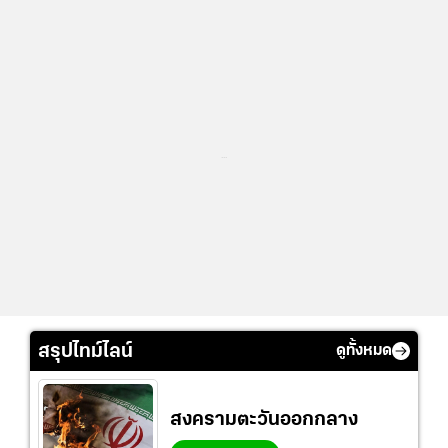
...
สรุปไทม์ไลน์
ดูทั้งหมด
สงครามตะวันออกกลาง