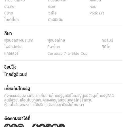
รายงานพิเศษ
หนังสือพิมพ์
คอลัมน์
บันเทิง
ดวง
หวย
นิยาย
วิดีโอ
Podcast
ไลฟ์สไตล์
มัลติมีเดีย
กีฬา
ฟุตบอลต่่างประเทศ
ฟุตบอลไทย
คอลัมน์
ไฟต์สปอร์ต
กีฬาโลก
วิดีโอ
แกลเลอรี่
Carabao 7-a-Side Cup
ช็อปปิ้ง
ไทยรัฐอีเวนต์
เกี่ยวกับไทยรัฐ
กิจกรรม
ร่วมงานกับเรา
เกี่ยวกับไทยรัฐ
มูลนิธิไทยรัฐ
ศูนย์ข้อมูลไทยรัฐ
FAQ
ศูนย์ช่วยเหลือ
นโยบายคุ้มครองข้อมูลส่วนบุคคลไทยรัฐกรุ๊ป
เงื่อนไขข้อตกลงการใช้บริการ
ติดต่อเรา
ติดต่อโฆษณา
ติดตามเราได้ที่