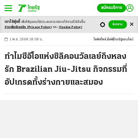
สมัครบริการ
เราใช้คุ้กกี้
เพื่อให้ทุกคนได้ประสบ
การณ์การใช้งานที่ดียิ่งขึ้น
+
ก
ก
-ก
รับทราบ
อ่านเพิ่มเติมคลิก
(Privacy Policy)
และ
(Cookie Policy)
1 พ.ย. 2568 18:06 น.
ไลฟ์สไตล์
ไลฟ์
ไทยรัฐออนไลน์
ทำไมซีอีโอแห่งซิลิคอนวัลเลย์ถึงหลง
รัก Brazilian Jiu-Jitsu กิจกรรมที่
อัปเกรดทั้งร่างกายและสมอง
...