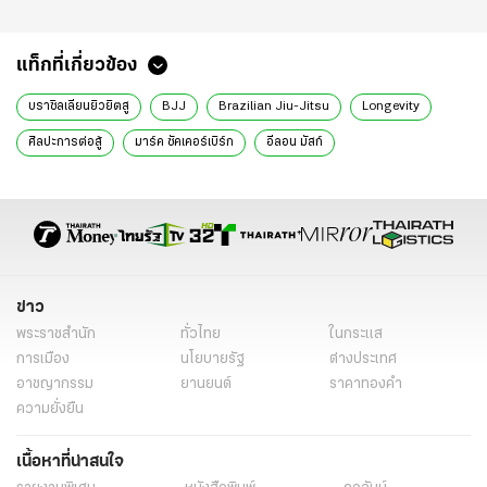
แท็กที่เกี่ยวข้อง
บราซิลเลียนยิวยิตสู
BJJ
Brazilian Jiu-Jitsu
Longevity
ศิลปะการต่อสู้
มาร์ค ซัคเคอร์เบิร์ก
อีลอน มัสก์
Mark Zuckerberg
Elon Musk
Growth Mindset
การฝึก BJJ
การฝึกบราซิลเลียนยิวยิตสู
ข่าว
พระราชสำนัก
ทั่วไทย
ในกระแส
การเมือง
นโยบายรัฐ
ต่างประเทศ
อาชญากรรม
ยานยนต์
ราคาทองคำ
ความยั่งยืน
เนื้อหาที่น่าสนใจ