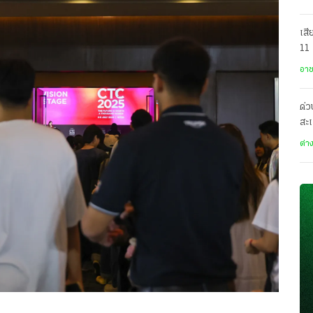
เสี
11 
เทพ
อา
ด่ว
สะเ
อา
ต่า