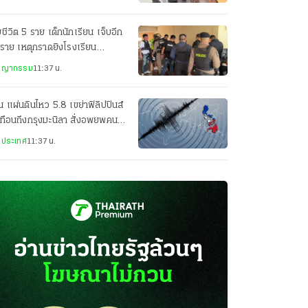
ยชีวิต 5 ราย เด็กนักเรียน เจ็บอีก
ราย เหตุกราดยิงโรงเรียน
ศิรินทร์ นนทบุรี
ชญากรรม
11:37 น.
น แผ่นดินไหว 5.8 เขย่าฟิลิปปินส์
ทือนถึงกรุงมะนิลา สั่งอพยพคนใน
คารราชการ
งประเทศ
11:37 น.