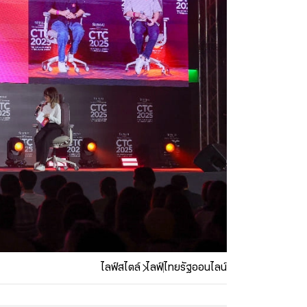
ไลฟ์สไตล์
ไลฟ์
ไทยรัฐออนไลน์