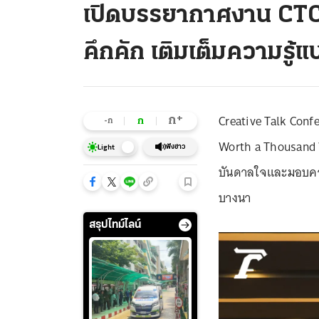
เปิดบรรยากาศงาน CTC 
คึกคัก เติมเต็มความรู้
Creative Talk Conf
+
ก
ก
-ก
Worth a Thousand W
ฟังข่าว
Light
บันดาลใจและมอบความรู
บางนา
สรุปไทม์ไลน์