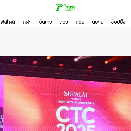
ลฟ์สไตล์
กีฬา
บันเทิง
ดวง
หวย
นิยาย
ช็อปปิ้ง