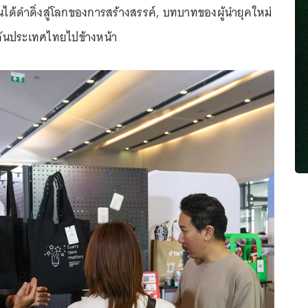
านได้ดำดิ่งสู่โลกของการสร้างสรรค์, บทบาทของผู้นำยุคใหม่
กดันประเทศไทยไปข้างหน้า