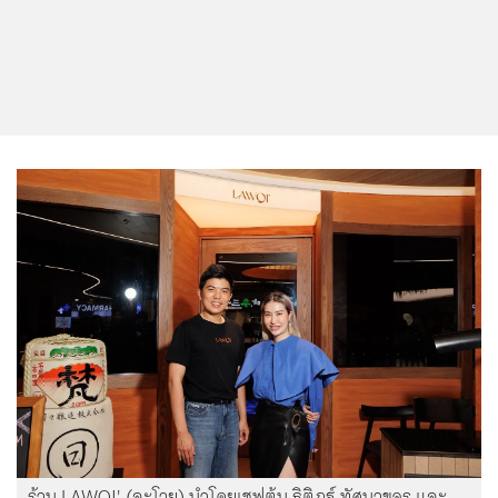
ร้าน LAWOI' (ละโวย) นำโดยเชฟต้น ธิติฏฐ์ ทัศนาขจร และ