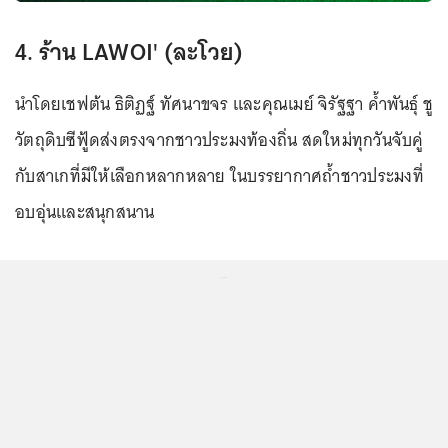
4. ร้าน LAWOI' (ละโวย)
นำโดยเชฟต้น ธิติฏฐ์ ทัศนาขจร และคุณเมย์ จิรัฐฐา ค้ำพันธุ์ ชู
วัตถุดิบซีฟู้ดส่งตรงจากชาวประมงท้องถิ่น สดใหม่ทุกวันจับคู่
กับสาเกที่มีให้เลือกหลากหลาย ในบรรยากาศถ้ำชาวประมงที่
อบอุ่นและสนุกสนาน
...