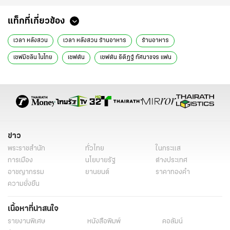
แท็กที่เกี่ยวข้อง
เวลา หลังสวน
เวลา หลังสวน ร้านอาหาร
ร้านอาหาร
เชฟมิชลิน ในไทย
เชฟต้น
เชฟต้น ธิติฏฐ์ ทัศนาขจร แฟน
เชฟแท็ป ศุภสิทธิ์ ก๊กผล
เชฟแท็ป
เชฟต้อย
เชฟมาซาโตะ
ปลา อัจฉรา บุรารักษ์
เชฟปริญญ์ ผลสุข
ข่าว
พระราชสำนัก
ทั่วไทย
ในกระแส
การเมือง
นโยบายรัฐ
ต่างประเทศ
อาชญากรรม
ยานยนต์
ราคาทองคำ
ความยั่งยืน
เนื้อหาที่น่าสนใจ
รายงานพิเศษ
หนังสือพิมพ์
คอลัมน์