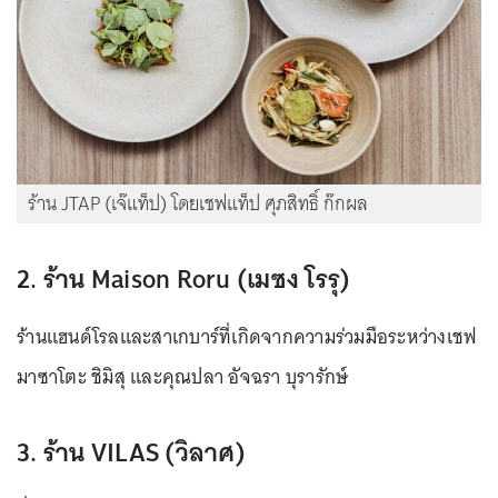
ร้าน JTAP (เจ๊แท็ป) โดยเชฟแท็ป ศุภสิทธิ์ ก๊กผล
2. ร้าน Maison Roru (เมซง โรรุ)
ร้านแฮนด์โรลและสาเกบาร์ที่เกิดจากความร่วมมือระหว่างเชฟ
มาซาโตะ ชิมิสุ และคุณปลา อัจฉรา บุรารักษ์
3. ร้าน VILAS (วิลาศ)