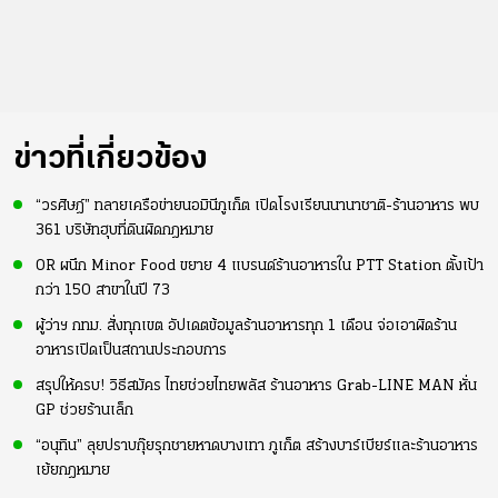
ข่าวที่เกี่ยวข้อง
“วรศิษฎ์” ทลายเครือข่ายนอมินีภูเก็ต เปิดโรงเรียนนานาชาติ-ร้านอาหาร พบ
361 บริษัทฮุบที่ดินผิดกฎหมาย
OR ผนึก Minor Food ขยาย 4 แบรนด์ร้านอาหารใน PTT Station ตั้งเป้า
กว่า 150 สาขาในปี 73
ผู้ว่าฯ กทม. สั่งทุกเขต อัปเดตข้อมูลร้านอาหารทุก 1 เดือน จ่อเอาผิดร้าน
อาหารเปิดเป็นสถานประกอบการ
สรุปให้ครบ! วิธีสมัคร ไทยช่วยไทยพลัส ร้านอาหาร Grab-LINE MAN หั่น
GP ช่วยร้านเล็ก
“อนุทิน” ลุยปราบกุ๊ยรุกชายหาดบางเทา ภูเก็ต สร้างบาร์เบียร์และร้านอาหาร
เย้ยกฎหมาย