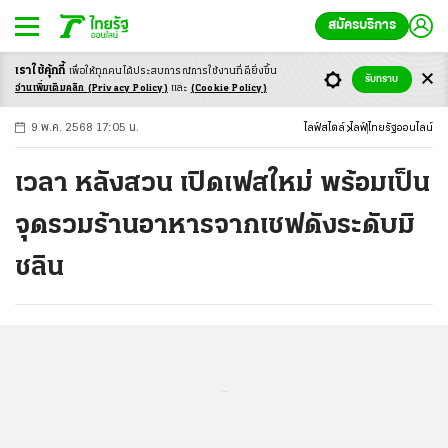
สมัครบริการ
เราใช้คุ้กกี้
เพื่อให้ทุกคนได้ประสบ
การณ์การใช้งานที่ดียิ่งขึ้น
+
ก
ก
-ก
รับทราบ
อ่านเพิ่มเติมคลิก
(Privacy Policy)
และ
(Cookie Policy)
9 พ.ค. 2568 17:05 น.
ไลฟ์สไตล์
ไลฟ์
ไทยรัฐออนไลน์
เวลา หลังสวน เปิดเฟสใหม่ พร้อมเป็น
จุดรวมร้านอาหารจากเชฟดังระดับมิ
ชลิน
...