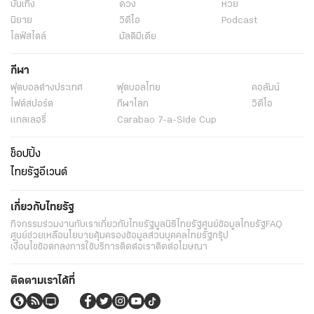
บันเทิง
ดวง
หวย
นิยาย
วิดีโอ
Podcast
ไลฟ์สไตล์
มัลติมีเดีย
กีฬา
ฟุตบอลต่่างประเทศ
ฟุตบอลไทย
คอลัมน์
ไฟต์สปอร์ต
กีฬาโลก
วิดีโอ
แกลเลอรี่
Carabao 7-a-Side Cup
ช็อปปิ้ง
ไทยรัฐอีเวนต์
เกี่ยวกับไทยรัฐ
กิจกรรม
ร่วมงานกับเรา
เกี่ยวกับไทยรัฐ
มูลนิธิไทยรัฐ
ศูนย์ข้อมูลไทยรัฐ
FAQ
ศูนย์ช่วยเหลือ
นโยบายคุ้มครองข้อมูลส่วนบุคคลไทยรัฐกรุ๊ป
เงื่อนไขข้อตกลงการใช้บริการ
ติดต่อเรา
ติดต่อโฆษณา
ติดตามเราได้ที่