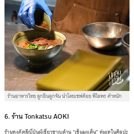
ร้านอาหารไทย ลูกอินลูกจัน นำโดยเชฟต้อย พิไลพร คำหนัก
6. ร้าน Tonkatsu AOKI
ร้านทงคัตสึญี่ปุ่นผู้เชี่ยวชาญด้าน “เซ็นมงเต็น” ทุ่มเทในศิลปะ