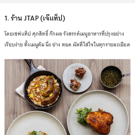
1. ร้าน JTAP (เจ๊แท็ป)
โดยเชฟแท็ป ศุภสิทธิ์ ก๊กผล รังสรรค์เมนูอาหารที่ปรุงอย่าง
เรียบง่าย ทั้งเมนูต้ม นึ่ง ย่าง ทอด ผัดที่ใส่ใจในทุกรายละเอียด