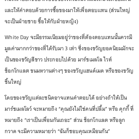
และให้คำตอบด้วยการซื้อของมาให้เพื่อตอบแทน (ส่วนใหญ่
จะเป็นฝ่ายชาย ซื้อให้กับฝ่ายหญิง)
White Day จะมีธรรมเนียมอยู่ว่าของที่ต้องตอบแทนนั้นควรมี
มูลค่ามากกว่าของที่ได้รับมา 3 เท่า ซึ่งของขวัญยอดนิยมมักจะ
เป็นของขวัญสีขาว ประกอบไปด้วย มาร์ชเมลโล ไวท์
ช็อกโกแลต ขนมหวานต่างๆ ของขวัญแฮนด์เมด หรือของขวัญ
ชิ้นใหญ่
โดยของขวัญแต่ละชนิดอาจแทนคำตอบได้ อย่างถ้าให้เป็น
มาร์ชเมลโลว์ จะหมายถึง “คุณยังไม่ใช่คนที่ปลื้ม” หรือ คุกกี้ ที่
หมายถึง “เราเป็นเพื่อนกันเถอะ” ส่วน ช็อกโกแลต หรือลูก
กวาด จะมีความหมายว่า “ฉันก็ชอบคุณเหมือนกัน”