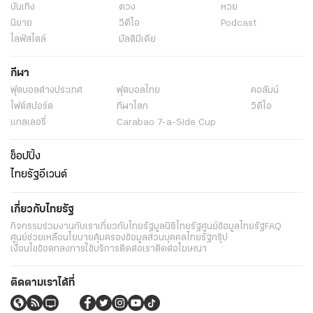
บันเทิง
ดวง
หวย
นิยาย
วิดีโอ
Podcast
ไลฟ์สไตล์
มัลติมีเดีย
กีฬา
ฟุตบอลต่่างประเทศ
ฟุตบอลไทย
คอลัมน์
ไฟต์สปอร์ต
กีฬาโลก
วิดีโอ
แกลเลอรี่
Carabao 7-a-Side Cup
ช็อปปิ้ง
ไทยรัฐอีเวนต์
เกี่ยวกับไทยรัฐ
กิจกรรม
ร่วมงานกับเรา
เกี่ยวกับไทยรัฐ
มูลนิธิไทยรัฐ
ศูนย์ข้อมูลไทยรัฐ
FAQ
ศูนย์ช่วยเหลือ
นโยบายคุ้มครองข้อมูลส่วนบุคคลไทยรัฐกรุ๊ป
เงื่อนไขข้อตกลงการใช้บริการ
ติดต่อเรา
ติดต่อโฆษณา
ติดตามเราได้ที่