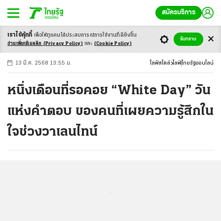
สมัครบริการ
เราใช้คุ้กกี้
เพื่อให้ทุกคนได้ประสบ
การณ์การใช้งานที่ดียิ่งขึ้น
+
ก
ก
-ก
รับทราบ
อ่านเพิ่มเติมคลิก
(Privacy Policy)
และ
(Cookie Policy)
13 มี.ค. 2568 13:55 น.
ไลฟ์สไตล์
ไลฟ์
ไทยรัฐออนไลน์
หนึ่งเดือนที่รอคอย “White Day” วัน
แห่งคำตอบ ของคนที่เผยความรู้สึกใน
ใจช่วงวาเลนไทน์
...