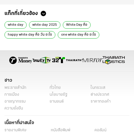
แท็กที่เกี่ยวข้อง
white day
white day 2025
White Day คือ
happy white day คือ วัน อะไร
one white day คือ อะไร
white day คือ วัน
white day คือ วัน อะไร
white day คือ วัน ไหน
White Day มีความหมายอย่างไร
ความหมาย White Day
White Day ประเพณี
White Day คือ ธรรมเนียม
White Day คือวันอะไร
ข่าว
พระราชสำนัก
ทั่วไทย
ในกระแส
การเมือง
นโยบายรัฐ
ต่างประเทศ
อาชญากรรม
ยานยนต์
ราคาทองคำ
ความยั่งยืน
เนื้อหาที่น่าสนใจ
รายงานพิเศษ
หนังสือพิมพ์
คอลัมน์