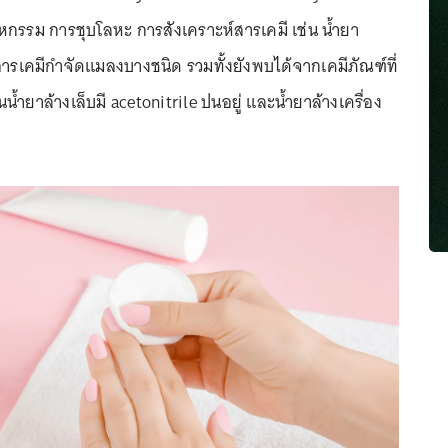
กรรม การชุบโลหะ การสังเคราะห์สารเคมี เช่น น้ำยา
รเคมีกำจัดแมลงบางชนิด รวมทั้งยังพบได้จากเคมีภัณฑ์ที่
น้ำยาล้างเล็บมี acetonitrile ปนอยู่ และน้ำยาล้างเครื่อง