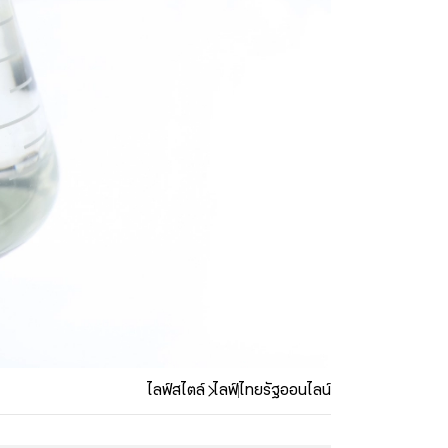
ไลฟ์สไตล์
ไลฟ์
ไทยรัฐออนไลน์