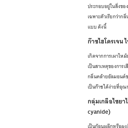
ประกอบอยู่ในสิ่งของ
เฉพาะตัวเรียกว่ากล
แบบ ดังนี้
ก๊าซไฮโดรเจน ไ
เกิดจากการเผาไหม้ส
เป็นสาเหตุของการเสียช
กลิ่นคล้ายอัลมอนด
เป็นก๊าซได้ง่ายที่อุ
กลุ่มเกลือไซยา
cyanide)
เป็นก้อนผลึกหรือผง