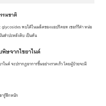
ธรรมชาติ
 glycosides พบได้ในเมล็ดของแอปริคอท เชอร์รีดำ หน่อ
ันสำปะหลังดิบ เป็นต้น
รับพิษจากไซยาไนด์
าไนด์ จะปรากฏอาการขึ้นอย่างรวดเร็ว โดยผู้ป่วยจะมี
ขารู้สึกหนัก