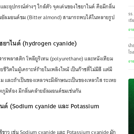
และอุปกรณ์ต่างๆ ใกล้ตัว จุดเด่นของไซยาไนด์ คือมีกลิ่น
รร.
ิ่นอัลมอนด์ขม (Bitter almond) สามารถพบได้ในหลายรูป
เรี
ราด
อา
ซยาไนด์ (hydrogen cyanide)
นำร
โรง
ารพลาสติก โพลียูริเทน (polyurethane) และหนังเทียม
อา
ีวิตในผู้เคราะห์ร้ายในเพลิงไหม้ เป็นก๊าซที่ไม่มีสี แต่มี
์ขม และถ้าเป็นของเหลวจะมีลักษณะเป็นของเหลวใส ระเหย
ณหภูมิห้อง มีกลิ่นคล้ายอัลมอนด์ขมเช่นกัน
ไนด์ (Sodium cyanide และ Potassium
สีขาว เช่น Sodium cyanide และ Potassium cyanide มัก