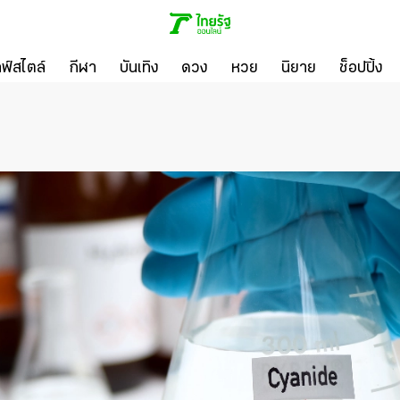
ลฟ์สไตล์
กีฬา
บันเทิง
ดวง
หวย
นิยาย
ช็อปปิ้ง