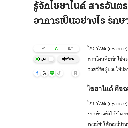
รู้จักไซยาไนด์ สารอันตร
อาการเป็นอย่างไร รักษา
ไซยาไนด์ (cyanide) 
+
ก
ก
-ก
หากโดนพิษเข้าไปจะม
ฟังข่าว
Light
ช่วยชีวิตผู้ป่วยให้ป
ไซยาไนด์ คืออ
ไซยาไนด์ (cyanide) 
รวดเร็วหลังได้รับสา
เซลล์ทำให้เซลล์นำออ