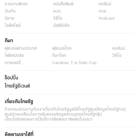
รายงานพิเศษ
หนังสือพิมพ์
คอลัมน์
บันเทิง
ดวง
หวย
นิยาย
วิดีโอ
Podcast
ไลฟ์สไตล์
มัลติมีเดีย
กีฬา
ฟุตบอลต่่างประเทศ
ฟุตบอลไทย
คอลัมน์
ไฟต์สปอร์ต
กีฬาโลก
วิดีโอ
แกลเลอรี่
Carabao 7-a-Side Cup
ช็อปปิ้ง
ไทยรัฐอีเวนต์
เกี่ยวกับไทยรัฐ
กิจกรรม
ร่วมงานกับเรา
เกี่ยวกับไทยรัฐ
มูลนิธิไทยรัฐ
ศูนย์ข้อมูลไทยรัฐ
FAQ
ศูนย์ช่วยเหลือ
นโยบายคุ้มครองข้อมูลส่วนบุคคลไทยรัฐกรุ๊ป
เงื่อนไขข้อตกลงการใช้บริการ
ติดต่อเรา
ติดต่อโฆษณา
ติดตามเราได้ที่