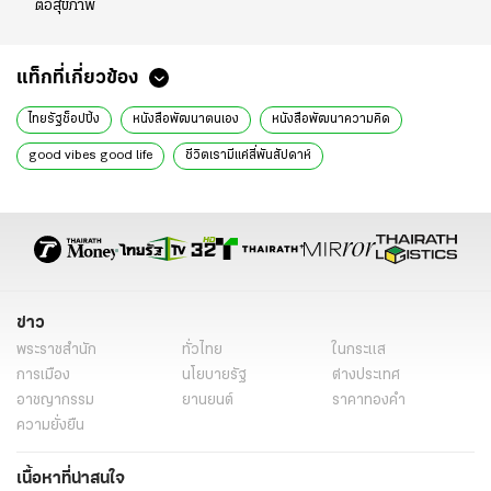
ต่อสุขภาพ
แท็กที่เกี่ยวข้อง
ไทยรัฐช็อปปิ้ง
หนังสือพัฒนาตนเอง
หนังสือพัฒนาความคิด
good vibes good life
ชีวิตเรามีแค่สี่พันสัปดาห์
น่าจะรู้อย่างนี้ ตั้งแต่ตอนอายุ 20
ช่างหัวคุณสิครับ ignore everybody
ปีศาจตัวนั้นคือฉันเอง หนังสือ
ซ่อมแซมสุขที่สึกหรอ emotional first aid
คิดแล้ว คิดอีก หนังสือ
เพราะชีวิตดีได้กว่าที่เป็น
กล้าที่จะถูกเกลียด
คิดวิเคราะห์แบบโคนัน
ข่าว
พระราชสำนัก
ทั่วไทย
ในกระแส
การเมือง
นโยบายรัฐ
ต่างประเทศ
อาชญากรรม
ยานยนต์
ราคาทองคำ
ความยั่งยืน
เนื้อหาที่น่าสนใจ