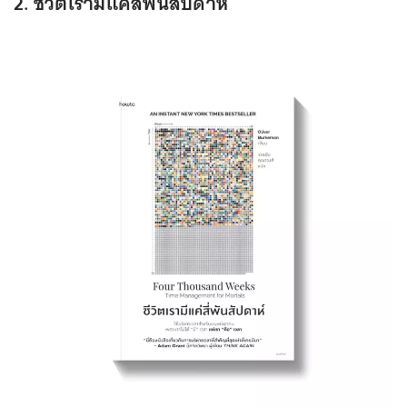
2. ชีวิตเรามีแค่สี่พันสัปดาห์