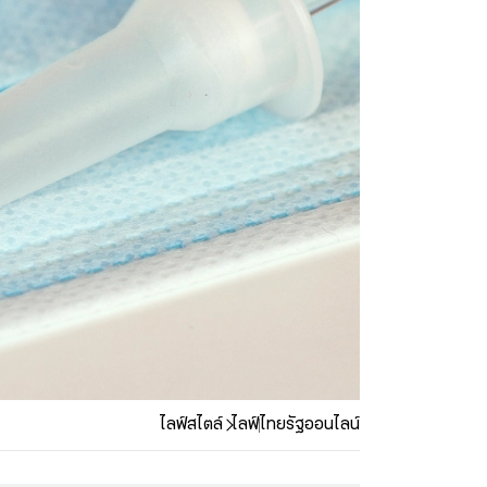
ไลฟ์สไตล์
ไลฟ์
ไทยรัฐออนไลน์