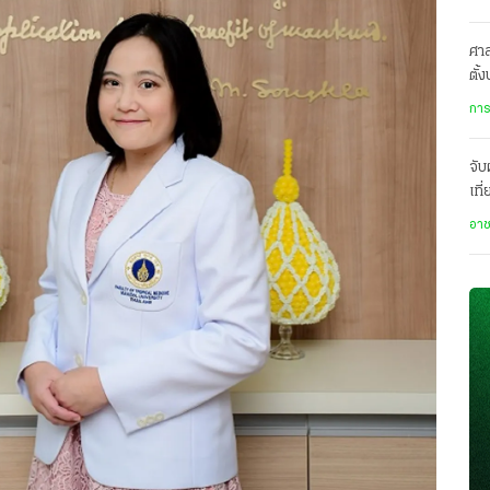
ศาล
ตั้
พิพ
การ
จับ
เที
ข้า
อา