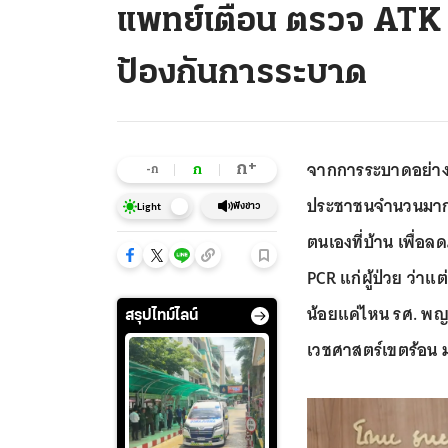
แพทย์เตือน ตรวจ ATK
ป้องกันการระบาด
จากการระบาดอย่างรว
+
ก
ก
-ก
ประชาชนจำนวนมากตื
ฟังข่าว
Light
ตนเองที่บ้าน เพื่
PCR แก่ผู้ป่วย ว่า
น้อยแค่ไหน รศ. พญ.
สรุปไทม์ไลน์
เวชศาสตร์เขตร้อน