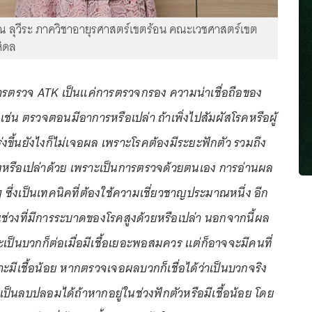
รณ ลุวีระ ภาควิชาอายุรศาสตร์เขตร้อน คณะเวชศาสตร์เขต
หิดล
การตรวจ ATK เป็นแค่การตรวจกรอง ความน่าเชื่อถือของ
เช่น ตรวจตอนมีอาการหรือเปล่า ถ้าเพิ่งไปสัมผัสโรคหรือผู้
่งขึ้นยังไงก็ไม่เจอผล เพราะโรคต้องมีระยะฟักตัว รวมถึง
้องหรือเปล่าด้วย เพราะเป็นการตรวจด้วยตนเอง การอ่านผล
ซึ่งเป็นเทคนิคที่ต้องใช้ความเชี่ยวชาญประมาณหนึ่ง อีก
าเป็นช่วงที่มีการระบาดของโรคสูงด้วยหรือเปล่า นอกจากนี้ผล
ป็นบวกก็ต่อเมื่อมีเชื้อเยอะพอสมควร แต่ก็อาจจะมีคนที่
ะมีเชื้อน้อย หากตรวจเจอผลบวกก็เชื่อได้ว่าเป็นบวกจริง
ป็นลบปลอมได้ถ้าหากอยู่ในช่วงฟักตัวหรือมีเชื้อน้อย โดย