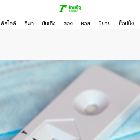
ลฟ์สไตล์
กีฬา
บันเทิง
ดวง
หวย
นิยาย
ช็อปปิ้ง