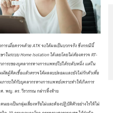
าการเมื่อตรวจด้วย ATK จะได้ผลเป็นบวกจริง ซึ่งกรณีนี้
ักษาในระบบ Home Isolation ได้เลยโดยไม่ต้องตรวจ RT-
เบาภาระของบุคลากรทางการแพทย์ไปได้ระดับหนึ่ง แต่ใน
ผัสผู้ติดเชื้อแล้วตรวจได้ผลลบปลอมและยังไม่กักตัวเพื่อ
ิ่มภาระให้กับบุคลากรทางการแพทย์เพราะทำให้เกิดการ
ศ. พญ. ดร. วีรวรรณ กล่าวทิ้งท้าย
ว่าตนเองเป็นกลุ่มเสี่ยงหรือไม่และต้องปฏิบัติตัวอย่างไรให้ไม่
้อโควิด-19 กรมควบคุมโรค กระทรวงสาธารณสุข ได้จำกัด