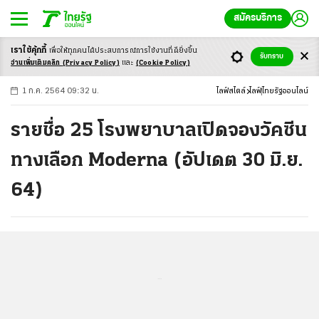
สมัครบริการ
เราใช้คุ้กกี้
เพื่อให้ทุกคนได้ประสบ
การณ์การใช้งานที่ดียิ่งขึ้น
+
ก
ก
-ก
รับทราบ
อ่านเพิ่มเติมคลิก
(Privacy Policy)
และ
(Cookie Policy)
1 ก.ค. 2564 09:32 น.
ไลฟ์สไตล์
ไลฟ์
ไทยรัฐออนไลน์
รายชื่อ 25 โรงพยาบาลเปิดจองวัคซีน
ทางเลือก Moderna (อัปเดต 30 มิ.ย.
64)
...