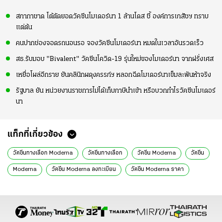
สภากาชาด โต้ตัดยอดวัคซีนโมเดอร์นา 1 ล้านโดส ชี้ องค์การเภสัชฯ ทราบ
แต่ต้น
คนปากช่องจอดรถนอนรอ จองวัคซีนโมเดอร์นา หมดในเวลาอันรวดเร็ว
สธ.รับมอบ "Bivalent" วัคซีนโควิด-19 รุ่นใหม่ของโมเดอร์นา จากฝรั่งเศส
เหยื่อโผล่อีกราย ยันคลินิกผดุงครรภ์ฯ หลอกฉีดโมเดอร์นาเข็มละพันห้าจริง
รัฐบาล ยัน หน่วยงานราชการไม่ได้เก็บภาษีนำเข้า หรือบวกกำไรวัคซีนโมเดอร์
นา
แท็กที่เกี่ยวข้อง
วัคซีนทางเลือก Moderna
วัคซีนทางเลือก
วัคซีน Moderna
วัคซีน
Moderna
วัคซีน Moderna ลงทะเบียน
วัคซีน Moderna ราคา
วัคซีน Moderna โรงพยาบาล
วัคซีนโควิด
บทความดีๆ
ลงทะเบียนฉีดวัคซีนทางเลือก
ลงทะเบียนฉีดวัคซีน