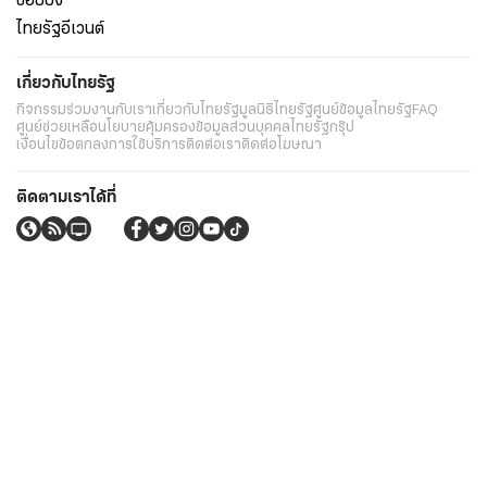
ช็อปปิ้ง
ไทยรัฐอีเวนต์
เกี่ยวกับไทยรัฐ
กิจกรรม
ร่วมงานกับเรา
เกี่ยวกับไทยรัฐ
มูลนิธิไทยรัฐ
ศูนย์ข้อมูลไทยรัฐ
FAQ
ศูนย์ช่วยเหลือ
นโยบายคุ้มครองข้อมูลส่วนบุคคลไทยรัฐกรุ๊ป
เงื่อนไขข้อตกลงการใช้บริการ
ติดต่อเรา
ติดต่อโฆษณา
ติดตามเราได้ที่
Application
My THAIRATH