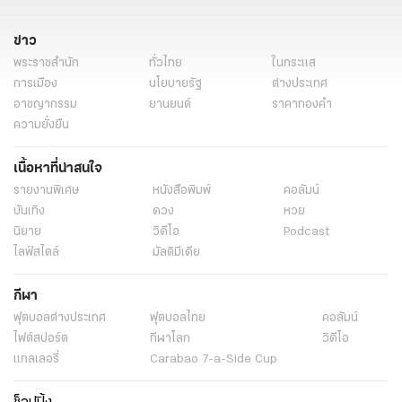
ข่าว
พระราชสำนัก
ทั่วไทย
ในกระแส
การเมือง
นโยบายรัฐ
ต่างประเทศ
อาชญากรรม
ยานยนต์
ราคาทองคำ
ความยั่งยืน
เนื้อหาที่น่าสนใจ
รายงานพิเศษ
หนังสือพิมพ์
คอลัมน์
บันเทิง
ดวง
หวย
นิยาย
วิดีโอ
Podcast
ไลฟ์สไตล์
มัลติมีเดีย
กีฬา
ฟุตบอลต่่างประเทศ
ฟุตบอลไทย
คอลัมน์
ไฟต์สปอร์ต
กีฬาโลก
วิดีโอ
แกลเลอรี่
Carabao 7-a-Side Cup