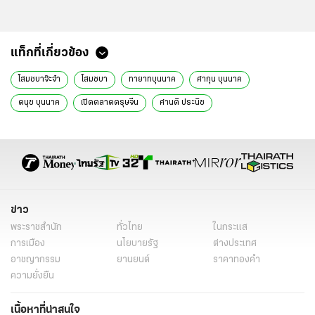
แท็กที่เกี่ยวข้อง
โสมชบาจ๊ะจ๋า
โสมชบา
ทายาทบุนนาค
ศากุน บุนนาค
ดนุช บุนนาค
เปิดตลาดตรุษจีน
ศานติ ประนิช
ข่าว
พระราชสำนัก
ทั่วไทย
ในกระแส
การเมือง
นโยบายรัฐ
ต่างประเทศ
อาชญากรรม
ยานยนต์
ราคาทองคำ
ความยั่งยืน
เนื้อหาที่น่าสนใจ