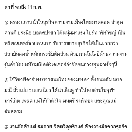
ค่าที่ จนถึง 11 ก.พ.
@ ครองแถวหน้าในธุรกิจความงามเมืองไทยมาตลอด ล่าสุด
ศานติ ประนิช บอสสปาชา ได้หนุ่มมาแรง ไบร์ท วชิรวิชญ์ เป็น
พรีเซนเตอร์ชายคนแรก รับการขยายธุรกิจให้เป็นมากกว่า
สถาบันลดน้ำหนักกระชับสัดส่วน ด้วยเทคโนโลยีด้านความงาม
รุ่นล้ำ โดยเตรียมเปิดตัวเลเซอร์กำจัดขนถาวรรุ่นล่าเร็วๆนี้
@ ใช้วิชาพีอาร์บรรยายขนมไทยของมารดา ทั้งขนมต้ม หยก
มณี ถั่วแปบ ขนมเหนียว ได้น่าเอ็นดู ทำให้คนอ่านในจุฬา
มาร์เก็ต เพลส แห่ให้กำลังใจ มนตรี รงค์ทอง และคุณแม่
ล้นหลาม
@ งานรัดตัวแต่ สมชาย จิตตวิสุทธิวงศ์ ต้องวางมือจากธุรกิจ