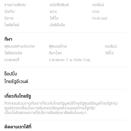
รายงานพิเศษ
หนังสือพิมพ์
คอลัมน์
บันเทิง
ดวง
หวย
นิยาย
วิดีโอ
Podcast
ไลฟ์สไตล์
มัลติมีเดีย
กีฬา
ฟุตบอลต่่างประเทศ
ฟุตบอลไทย
คอลัมน์
ไฟต์สปอร์ต
กีฬาโลก
วิดีโอ
แกลเลอรี่
Carabao 7-a-Side Cup
ช็อปปิ้ง
ไทยรัฐอีเวนต์
เกี่ยวกับไทยรัฐ
กิจกรรม
ร่วมงานกับเรา
เกี่ยวกับไทยรัฐ
มูลนิธิไทยรัฐ
ศูนย์ข้อมูลไทยรัฐ
FAQ
ศูนย์ช่วยเหลือ
นโยบายคุ้มครองข้อมูลส่วนบุคคลไทยรัฐกรุ๊ป
เงื่อนไขข้อตกลงการใช้บริการ
ติดต่อเรา
ติดต่อโฆษณา
ติดตามเราได้ที่