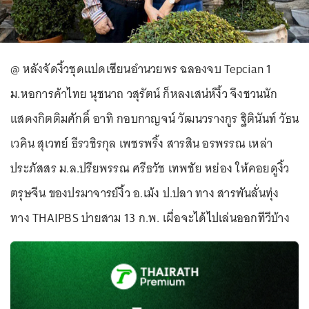
@ หลังจัดงิ้วชุดแปดเซียนอำนวยพร ฉลองจบ Tepcian 1
ม.หอการค้าไทย นุชนาถ วสุรัตน์ ก็หลงเสน่ห์งิ้ว จึงชวนนัก
แสดงกิตติมศักดิ์ อาทิ กอบกาญจน์ วัฒนวรางกูร ฐิตินันท์ วัธน
เวคิน สุเวทย์ ธีรวชิรกุล เพชรพริ้ง สารสิน อรพรรณ เหล่า
ประภัสสร ม.ล.ปรียพรรณ ศรีธวัช เทพชัย หย่อง ให้คอยดูงิ้ว
ตรุษจีน ของปรมาจารย์งิ้ว อ.เม้ง ป.ปลา ทาง สารพันลั่นทุ่ง
ทาง THAIPBS บ่ายสาม 13 ก.พ. เผื่อจะได้ไปเล่นออกทีวีบ้าง