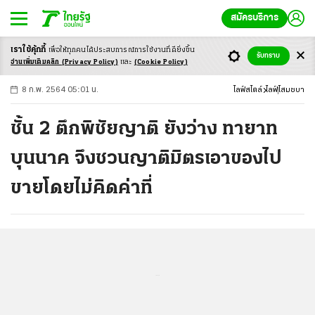
สมัครบริการ
เราใช้คุ้กกี้
เพื่อให้ทุกคนได้ประสบ
การณ์การใช้งานที่ดียิ่งขึ้น
+
ก
ก
-ก
รับทราบ
อ่านเพิ่มเติมคลิก
(Privacy Policy)
และ
(Cookie Policy)
8 ก.พ. 2564 05:01 น.
ไลฟ์สไตล์
ไลฟ์
โสมชบา
ชั้น 2 ตึกพิชัยญาติ ยังว่าง ทายาท
บุนนาค จึงชวนญาติมิตรเอาของไป
ขายโดยไม่คิดค่าที่
...