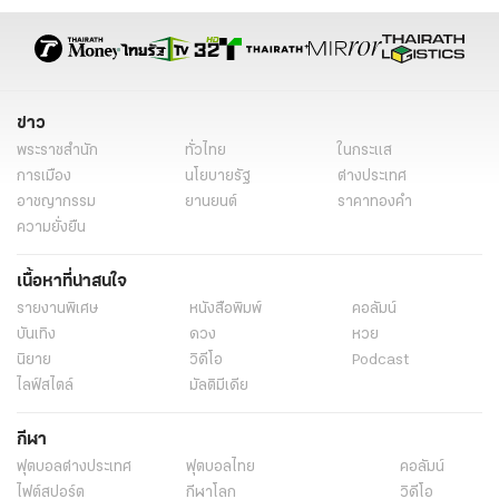
ข่าว
พระราชสำนัก
ทั่วไทย
ในกระแส
การเมือง
นโยบายรัฐ
ต่างประเทศ
อาชญากรรม
ยานยนต์
ราคาทองคำ
ความยั่งยืน
เนื้อหาที่น่าสนใจ
รายงานพิเศษ
หนังสือพิมพ์
คอลัมน์
บันเทิง
ดวง
หวย
นิยาย
วิดีโอ
Podcast
ไลฟ์สไตล์
มัลติมีเดีย
กีฬา
ฟุตบอลต่่างประเทศ
ฟุตบอลไทย
คอลัมน์
ไฟต์สปอร์ต
กีฬาโลก
วิดีโอ