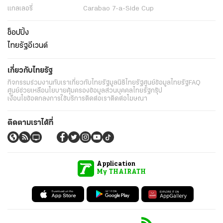
แกลเลอรี่
Carabao 7-a-Side Cup
ช็อปปิ้ง
ไทยรัฐอีเวนต์
เกี่ยวกับไทยรัฐ
กิจกรรม
ร่วมงานกับเรา
เกี่ยวกับไทยรัฐ
มูลนิธิไทยรัฐ
ศูนย์ข้อมูลไทยรัฐ
FAQ
ศูนย์ช่วยเหลือ
นโยบายคุ้มครองข้อมูลส่วนบุคคลไทยรัฐกรุ๊ป
เงื่อนไขข้อตกลงการใช้บริการ
ติดต่อเรา
ติดต่อโฆษณา
ติดตามเราได้ที่
Application
My THAIRATH