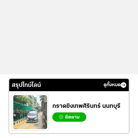
...
สรุปไทม์ไลน์
ดูทั้งหมด
กราดยิงเทพศิรินทร์ นนทบุรี
ติดตาม