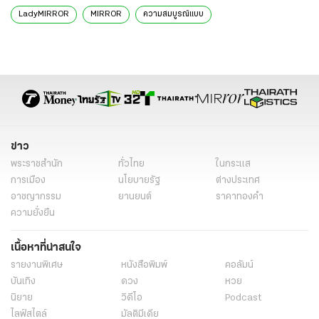
LadyMIRROR
MIRROR
ความสมบูรณ์แบบ
ข่าว
พระราชสำนัก
ทั่วไทย
ในกระแส
การเมือง
นโยบายรัฐ
ต่างประเทศ
อาชญากรรม
ยานยนต์
ราคาทองคำ
ความยั่งยืน
เนื้อหาที่น่าสนใจ
รายงานพิเศษ
หนังสือพิมพ์
คอลัมน์
บันเทิง
ดวง
หวย
นิยาย
วิดีโอ
Podcast
ไลฟ์สไตล์
มัลติมีเดีย