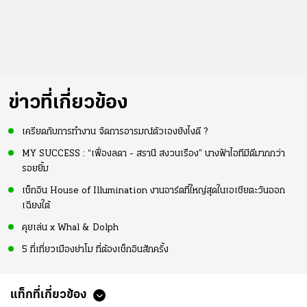
ข่าวที่เกี่ยวข้อง
เครียดกับการทำงาน จัดการอารมณ์ตัวเองยังไงดี ?
MY SUCCESS : “เฟื่องลดา - สรานี สงวนเรือง” นางฟ้าไอทีมีดีมากกว่า
รอยยิ้ม
เช็กอิน House of Illumination งานอาร์ตที่ใหญ่สุดในเอเชียตะวันออก
เฉียงใต้
คุยเล่น x Whal & Dolph
5 ที่เที่ยวเมืองย่าโม ที่ต้องเช็กอินสักครั้ง
แท็กที่เกี่ยวข้อง