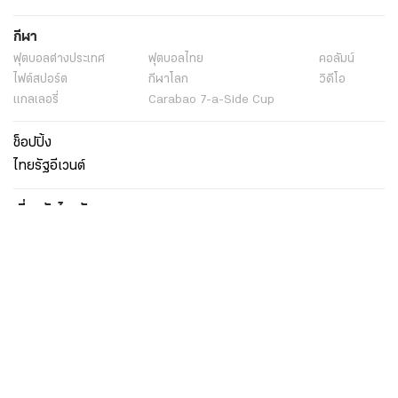
กีฬา
ฟุตบอลต่่างประเทศ
ฟุตบอลไทย
คอลัมน์
ไฟต์สปอร์ต
กีฬาโลก
วิดีโอ
แกลเลอรี่
Carabao 7-a-Side Cup
ช็อปปิ้ง
ไทยรัฐอีเวนต์
เกี่ยวกับไทยรัฐ
กิจกรรม
ร่วมงานกับเรา
เกี่ยวกับไทยรัฐ
มูลนิธิไทยรัฐ
ศูนย์ข้อมูลไทยรัฐ
FAQ
ศูนย์ช่วยเหลือ
นโยบายคุ้มครองข้อมูลส่วนบุคคลไทยรัฐกรุ๊ป
เงื่อนไขข้อตกลงการใช้บริการ
ติดต่อเรา
ติดต่อโฆษณา
ติดตามเราได้ที่
Application
My THAIRATH