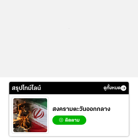
...
สรุปไทม์ไลน์
ดูทั้งหมด
สงครามตะวันออกกลาง
ติดตาม