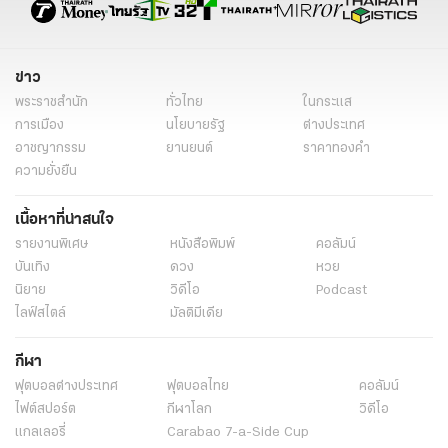
ข่าว
พระราชสำนัก
ทั่วไทย
ในกระแส
การเมือง
นโยบายรัฐ
ต่างประเทศ
อาชญากรรม
ยานยนต์
ราคาทองคำ
ความยั่งยืน
เนื้อหาที่น่าสนใจ
รายงานพิเศษ
หนังสือพิมพ์
คอลัมน์
บันเทิง
ดวง
หวย
นิยาย
วิดีโอ
Podcast
ไลฟ์สไตล์
มัลติมีเดีย
กีฬา
ฟุตบอลต่่างประเทศ
ฟุตบอลไทย
คอลัมน์
ไฟต์สปอร์ต
กีฬาโลก
วิดีโอ
แกลเลอรี่
Carabao 7-a-Side Cup