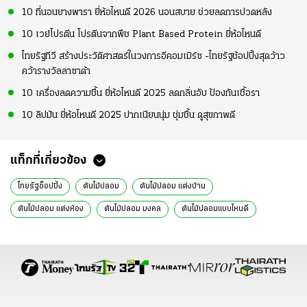
10 ที่นอนยางพารา ยี่ห้อไหนดี 2026 นอนสบาย ช่วยลดการปวดหลัง
10 เวย์โปรตีน โปรตีนจากพืช Plant Based Protein ยี่ห้อไหนดี
ไทยรัฐทีวี สร้างประวัติศาสตร์ในวงการอีคอมเมิร์ซ -ไทยรัฐช้อปปิ้งสุดว้าว
คว้ารางวัลลาซาด้า
10 เครื่องลดความชื้น ยี่ห้อไหนดี 2025 ลดกลิ่นอับ ป้องกันเชื้อรา
10 ลิปมัน ยี่ห้อไหนดี 2025 ปากเนียนนุ่ม ชุ่มชื้น ดูสุขภาพดี
แท็กที่เกี่ยวข้อง
ไทยรัฐช็อปปิ้ง
ต้นไม้ปลอม
ต้นไม้ปลอม แต่งบ้าน
ต้นไม้ปลอม แต่งห้อง
ต้นไม้ปลอม มงคล
ต้นไม้ปลอมแบบไหนดี
ต้นมะกอกปลอม
ต้นไทรใบสักปลอม
ต้นยางอินเดียปลอม
ต้นฟิโลเดนดรอนปลอม
ต้นเลม่อนปลอม
ต้นศุภโชคปลอม
ต้นหมากเหลืองปลอม
ต้นบอนไซปลอม
ต้นกล้วยปลอม
ต้นมอนสเตอร่าปลอม
ต้นไม้ปลอมมินิมอล
ต้นไม้ปลอม Shopee