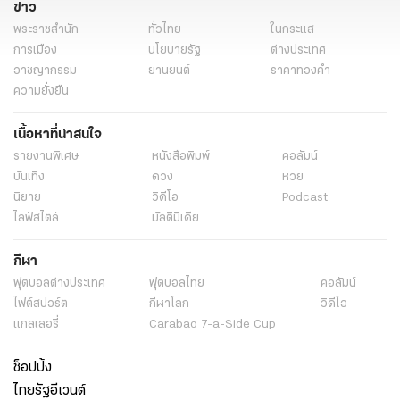
ข่าว
ต้นไม้ปลอม Lazada
ต้นไม้ปลอมเหมือนจริง
พระราชสำนัก
ทั่วไทย
ในกระแส
การเมือง
นโยบายรัฐ
ต่างประเทศ
อาชญากรรม
ยานยนต์
ราคาทองคำ
ความยั่งยืน
เนื้อหาที่น่าสนใจ
รายงานพิเศษ
หนังสือพิมพ์
คอลัมน์
บันเทิง
ดวง
หวย
นิยาย
วิดีโอ
Podcast
ไลฟ์สไตล์
มัลติมีเดีย
กีฬา
ฟุตบอลต่่างประเทศ
ฟุตบอลไทย
คอลัมน์
ไฟต์สปอร์ต
กีฬาโลก
วิดีโอ
แกลเลอรี่
Carabao 7-a-Side Cup
ช็อปปิ้ง
ไทยรัฐอีเวนต์