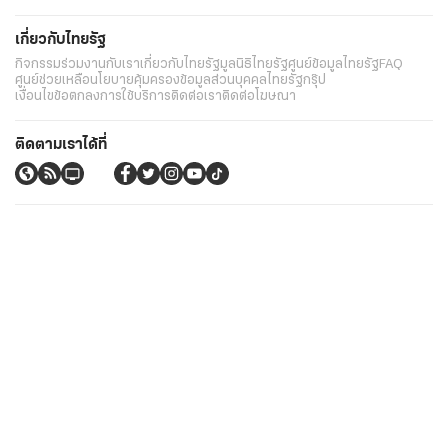
เกี่ยวกับไทยรัฐ
กิจกรรม
ร่วมงานกับเรา
เกี่ยวกับไทยรัฐ
มูลนิธิไทยรัฐ
ศูนย์ข้อมูลไทยรัฐ
FAQ
ศูนย์ช่วยเหลือ
นโยบายคุ้มครองข้อมูลส่วนบุคคลไทยรัฐกรุ๊ป
เงื่อนไขข้อตกลงการใช้บริการ
ติดต่อเรา
ติดต่อโฆษณา
ติดตามเราได้ที่
Application
My THAIRATH