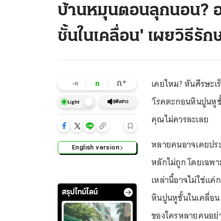
บ้านหมุนตอนลุกนอน? อ
ชั้นในเคลื่อน' เผยวิธีร
เคยไหม? หันศีรษะเร
+
ก
ก
-ก
'โรคตะกอนหินปูนหูชั
ฟังข่าว
Light
คุณไม่ควรละเลย
หลายคนอาจเคยประสบก
English version
หลักไม่ถูก โดยเฉพาะ
เหล่านี้อาจไม่ใช่แค
สรุปไทม์ไลน์
หินปูนหูชั้นในเคลื่อ
ของใครหลายคนอย่า