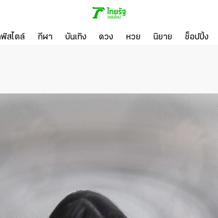
ลฟ์สไตล์
กีฬา
บันเทิง
ดวง
หวย
นิยาย
ช็อปปิ้ง