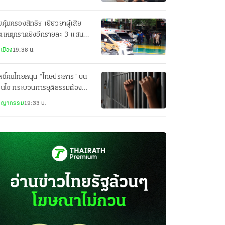
คุ้มครองสิทธิฯ เยียวยาผู้เสีย
ิตเหตุกราดยิงอีกรายละ 3 แสน
็นคนละส่วนกับสำนักนายกฯ
เมือง
19:38 น.
ลชี้คนไทยหนุน “โทษประหาร” บน
่อนไข กระบวนการยุติธรรมต้อง
่งใส
ชญากรรม
19:33 น.