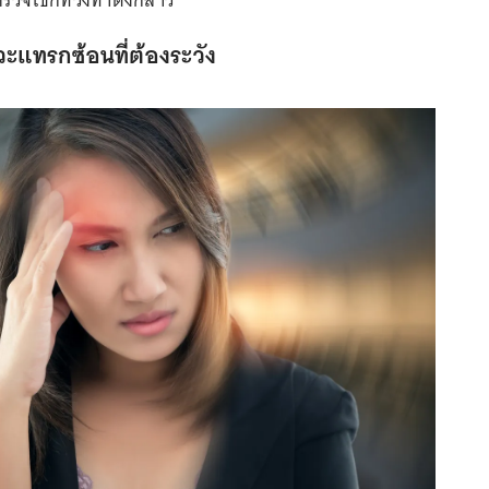
วจเช็กท่วงท่าดังกล่าว
แทรกซ้อนที่ต้องระวัง