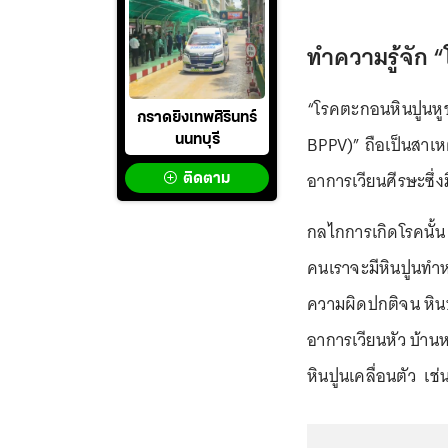
ทำความรู้จัก
“
“โรคตะกอนหินปูนหูช
กราดยิงเทพศิรินทร์
BPPV)” ถือเป็นสาเหตุ
นนทบุรี
อาการเวียนศีรษะซึ
ติดตาม
กลไกการเกิดโรคนั้น 
คนเราจะมีหินปูนทำหน
ความผิดปกติจน หินป
อาการเวียนหัว บ้านห
หินปูนเคลื่อนตัว เช่