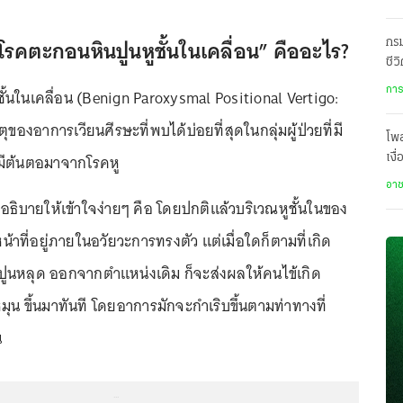
โรคตะกอนหินปูนหูชั้นในเคลื่อน”
คืออะไร?
กรม
ชีว
เป
การ
ั้นในเคลื่อน (Benign Paroxysmal Positional Vertigo:
ของอาการเวียนศีรษะที่พบได้บ่อยที่สุดในกลุ่มผู้ป่วยที่มี
โพ
่งมีต้นตอมาจากโรคหู
เงื
โปร
อา
อธิบายให้เข้าใจง่ายๆ คือ โดยปกติแล้วบริเวณหูชั้นในของ
้าที่อยู่ภายในอวัยวะการทรงตัว แต่เมื่อใดก็ตามที่เกิด
ูนหลุด ออกจากตำแหน่งเดิม ก็จะส่งผลให้คนไข้เกิด
มุน ขึ้นมาทันที โดยอาการมักจะกำเริบขึ้นตามท่าทางที่
น
...