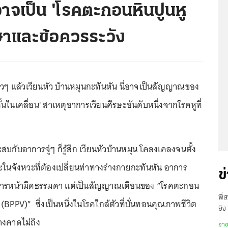
าจเป็น 'โรคตะกอนหินปูนหู
ักษาและข้อควรระวัง
็วๆ แล้วเวียนหัว บ้านหมุนกะทันหัน นี่อาจเป็นสัญญาณของ
้นในเคลื่อน' สาเหตุอาการเวียนศีรษะอันดับหนึ่งจากโรคหูที่
ับอาการจู่ๆ ก็รู้สึก เวียนหัวบ้านหมุน โคลงเคลงจนตั้ง
ในจังหวะที่ต้องเปลี่ยน
ท่าทางร่างกาย
กะทันหัน อาการ
ข
่การหน้ามืดธรรมดา แต่เป็น
สัญญาณเตือนของ
“โรคตะกอน
พี่
น (BPPV)” ซึ่งเป็นหนึ่งในโรคใกล้ตัวที่บั่นทอนคุณภาพชีวิต
ยิง
งคาดไม่ถึง
เสี
อา