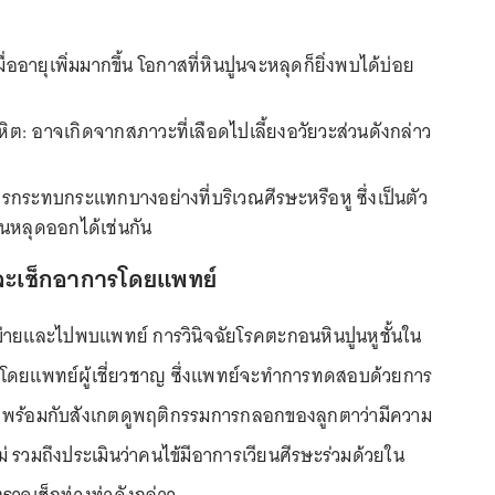
มื่ออายุเพิ่มมากขึ้น โอกาสที่หินปูนจะหลุดก็ยิ่งพบได้บ่อย
ิต: อาจเกิดจากสภาวะที่เลือดไปเลี้ยงอวัยวะส่วนดังกล่าว
รกระทบกระแทกบางอย่างที่บริเวณศีรษะหรือหู ซึ่งเป็นตัว
ปูนหลุดออกได้เช่นกัน
ยและเช็กอาการโดยแพทย์
่ายและไปพบแพทย์ การวินิจฉัยโรคตะกอนหินปูนหูชั้นใน
้โดยแพทย์ผู้เชี่ยวชาญ ซึ่งแพทย์จะทำการทดสอบด้วยการ
พร้อมกับสังเกตดูพฤติกรรมการกลอกของลูกตาว่ามีความ
ไม่ รวมถึงประเมินว่าคนไข้มีอาการเวียนศีรษะร่วมด้วยใน