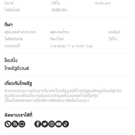
นิยาย
วิดีโอ
Podcast
ไลฟ์สไตล์
มัลติมีเดีย
กีฬา
ฟุตบอลต่่างประเทศ
ฟุตบอลไทย
คอลัมน์
ไฟต์สปอร์ต
กีฬาโลก
วิดีโอ
แกลเลอรี่
Carabao 7-a-Side Cup
ช็อปปิ้ง
ไทยรัฐอีเวนต์
เกี่ยวกับไทยรัฐ
กิจกรรม
ร่วมงานกับเรา
เกี่ยวกับไทยรัฐ
มูลนิธิไทยรัฐ
ศูนย์ข้อมูลไทยรัฐ
FAQ
ศูนย์ช่วยเหลือ
นโยบายคุ้มครองข้อมูลส่วนบุคคลไทยรัฐกรุ๊ป
เงื่อนไขข้อตกลงการใช้บริการ
ติดต่อเรา
ติดต่อโฆษณา
ติดตามเราได้ที่