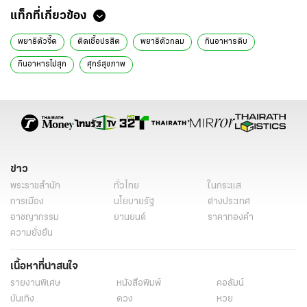
แท็กที่เกี่ยวข้อง
พยาธิตัวจี๊ด
ติดเชื้อปรสิต
พยาธิตัวกลม
กินอาหารดิบ
กินอาหารไม่สุก
ศุกร์สุขภาพ
คณะแพทยศาสตร์โรงพยาบาลรามาธิบดี มหาวิทยาลัยมหิดล
โรคพยาธิตัวจี๊ด
พยาธิตัวจี๊ด เกิดจาก
พยาธิตัวจี๊ด อาการ
พยาธิตัวจี๊ด ลักษณะ
พยาธิตัวจี๊ด ยารักษา
การรักษา พยาธิตัวจี๊ด
บทความสุขภาพ
ข่าว
พระราชสำนัก
ทั่วไทย
ในกระแส
การเมือง
นโยบายรัฐ
ต่างประเทศ
อาชญากรรม
ยานยนต์
ราคาทองคำ
ความยั่งยืน
เนื้อหาที่น่าสนใจ
รายงานพิเศษ
หนังสือพิมพ์
คอลัมน์
บันเทิง
ดวง
หวย