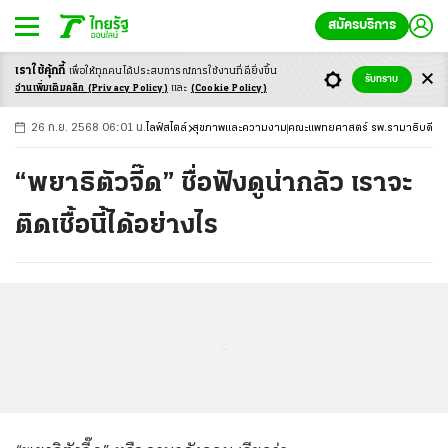
สมัครบริการ
เราใช้คุ้กกี้
เพื่อให้ทุกคนได้ประสบ
การณ์การใช้งานที่ดียิ่งขึ้น
+
ก
ก
-ก
รับทราบ
อ่านเพิ่มเติมคลิก
(Privacy Policy)
และ
(Cookie Policy)
26 ก.ย. 2568 06:01 น.
ไลฟ์สไตล์
สุขภาพและความงาม
คณะแพทยศาสตร์ รพ.รามาธิบดี
“พยาธิตัวจี๊ด” ชื่อฟังดูน่ากลัว เราจะ
ติดเชื้อนี้ได้อย่างไร
...