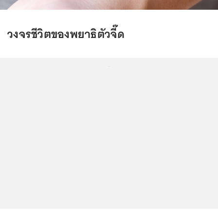
วงจรชีวิตของพยาธิตัวจี๊ด
...