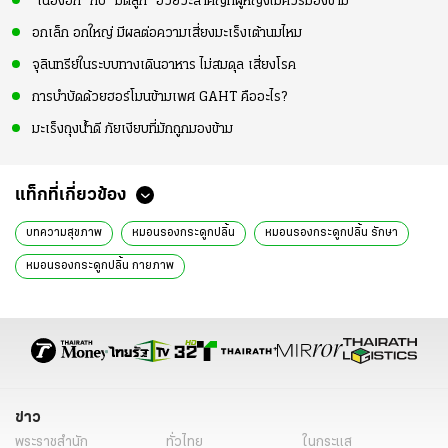
“เนื้องอก” กับ “มดลูก” อวัยวะสำคัญที่ผู้หญิงไม่ควรมองข้าม
อกเล็ก อกใหญ่ มีผลต่อความเสี่ยงมะเร็งเต้านมไหม
จุลินทรีย์ในระบบทางเดินอาหาร ไม่สมดุล เสี่ยงโรค
การบำบัดด้วยฮอร์โมนข้ามเพศ GAHT คืออะไร?
มะเร็งถุงน้ำดี ภัยเงียบที่มักถูกมองข้าม
แท็กที่เกี่ยวข้อง
บทความสุขภาพ
หมอนรองกระดูกปลิ้น
หมอนรองกระดูกปลิ้น รักษา
หมอนรองกระดูกปลิ้น กายภาพ
ข่าว
พระราชสำนัก
ทั่วไทย
ในกระแส