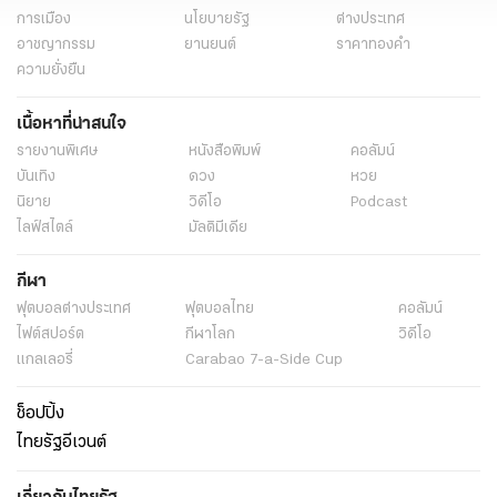
การเมือง
นโยบายรัฐ
ต่างประเทศ
อาชญากรรม
ยานยนต์
ราคาทองคำ
ความยั่งยืน
เนื้อหาที่น่าสนใจ
รายงานพิเศษ
หนังสือพิมพ์
คอลัมน์
บันเทิง
ดวง
หวย
นิยาย
วิดีโอ
Podcast
ไลฟ์สไตล์
มัลติมีเดีย
กีฬา
ฟุตบอลต่่างประเทศ
ฟุตบอลไทย
คอลัมน์
ไฟต์สปอร์ต
กีฬาโลก
วิดีโอ
แกลเลอรี่
Carabao 7-a-Side Cup
ช็อปปิ้ง
ไทยรัฐอีเวนต์