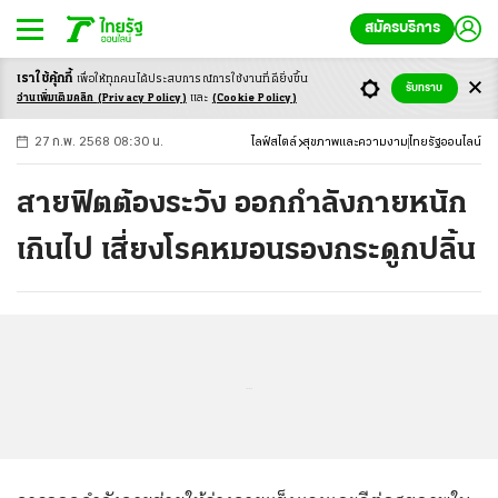
สมัครบริการ
เราใช้คุ้กกี้
เพื่อให้ทุกคนได้ประสบ
การณ์การใช้งานที่ดียิ่งขึ้น
+
ก
ก
-ก
รับทราบ
อ่านเพิ่มเติมคลิก
(Privacy Policy)
และ
(Cookie Policy)
27 ก.พ. 2568 08:30 น.
ไลฟ์สไตล์
สุขภาพและความงาม
ไทยรัฐออนไลน์
สายฟิตต้องระวัง ออกกำลังกายหนัก
เกินไป เสี่ยงโรคหมอนรองกระดูกปลิ้น
...