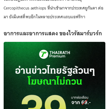
Cercopithecus aethiops ที่นำเข้ามาจากประเทศยูกันดา ต่อ
มา ยังมีเคสที่พบอีกในหลายประเทศแถบแอฟริกา
อาการและอาการแสดง ของไวรัสมาร์บวร์ก