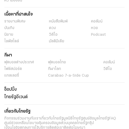
ความยั่งยืน
เนื้อหาที่น่าสนใจ
รายงานพิเศษ
หนังสือพิมพ์
คอลัมน์
บันเทิง
ดวง
หวย
นิยาย
วิดีโอ
Podcast
ไลฟ์สไตล์
มัลติมีเดีย
กีฬา
ฟุตบอลต่่างประเทศ
ฟุตบอลไทย
คอลัมน์
ไฟต์สปอร์ต
กีฬาโลก
วิดีโอ
แกลเลอรี่
Carabao 7-a-Side Cup
ช็อปปิ้ง
ไทยรัฐอีเวนต์
เกี่ยวกับไทยรัฐ
กิจกรรม
ร่วมงานกับเรา
เกี่ยวกับไทยรัฐ
มูลนิธิไทยรัฐ
ศูนย์ข้อมูลไทยรัฐ
FAQ
ศูนย์ช่วยเหลือ
นโยบายคุ้มครองข้อมูลส่วนบุคคลไทยรัฐกรุ๊ป
เงื่อนไขข้อตกลงการใช้บริการ
ติดต่อเรา
ติดต่อโฆษณา