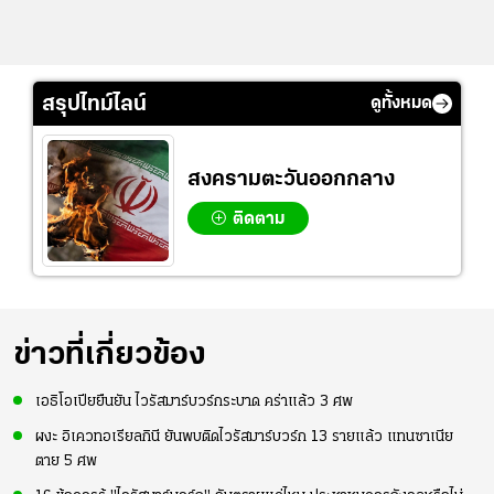
สรุปไทม์ไลน์
ดูทั้งหมด
สงครามตะวันออกกลาง
ติดตาม
ข่าวที่เกี่ยวข้อง
เอธิโอเปียยืนยัน ไวรัสมาร์บวร์กระบาด คร่าแล้ว 3 ศพ
ผงะ อิเควทอเรียลกินี ยันพบติดไวรัสมาร์บวร์ก 13 รายแล้ว แทนซาเนีย
ตาย 5 ศพ