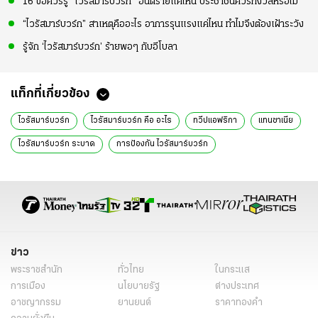
16 ข้อควรรู้ "ไวรัสมาร์บวร์ก" อันตรายแค่ไหน ประชาชนควรกังวลหรือไม่
“ไวรัสมาร์บวร์ก” สาเหตุคืออะไร อาการรุนแรงแค่ไหน ทำไมจึงต้องเฝ้าระวัง
รู้จัก ‘ไวรัสมาร์บวร์ก’ ร้ายพอๆ กับอีโบลา
แท็กที่เกี่ยวข้อง
ไวรัสมาร์บวร์ก
ไวรัสมาร์บวร์ก คือ อะไร
ทวีปแอฟริกา
แทนซาเนีย
ไวรัสมาร์บวร์ก ระบาด
การป้องกัน ไวรัสมาร์บวร์ก
การรักษา ไวรัสมาร์บวร์ก
ศุกร์สุขภาพ
ติดเชื้อไวรัสมาร์บวร์ก
คณะแพทยศาสตร์โรงพยาบาลรามาธิบดี
บทความสุขภาพ
ข่าว
พระราชสำนัก
ทั่วไทย
ในกระแส
การเมือง
นโยบายรัฐ
ต่างประเทศ
อาชญากรรม
ยานยนต์
ราคาทองคำ