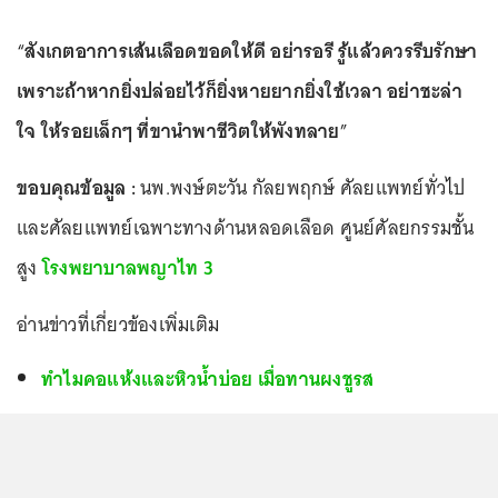
“
สังเกตอาการเส้นเลือดขอดให้ดี อย่ารอรี รู้แล้วควรรีบรักษา
เพราะถ้าหากยิ่งปล่อยไว้ก็ยิ่งหายยากยิ่งใช้เวลา อย่าชะล่า
ใจ ให้รอยเล็กๆ ที่ขานำพาชีวิตให้พังทลาย
”
ขอบคุณข้อมูล :
นพ.พงษ์ตะวัน กัลยพฤกษ์ ศัลยแพทย์ทั่วไป
และศัลยแพทย์เฉพาะทางด้านหลอดเลือด ศูนย์ศัลยกรรมชั้น
สูง
โรงพยาบาลพญาไท 3
อ่านข่าวที่เกี่ยวข้องเพิ่มเติม
ทำไมคอแห้งและหิวน้ำบ่อย เมื่อทานผงชูรส