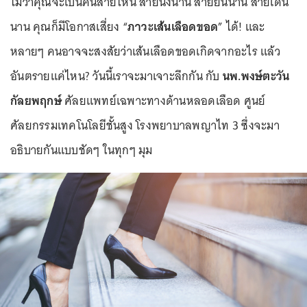
ไม่ว่าคุณจะเป็นคนสายไหน สายนั่งนาน สายยืนนาน สายเดิน
นาน คุณก็มีโอกาสเสี่ยง “
ภาวะเส้นเลือดขอด
” ได้! และ
หลายๆ คนอาจจะสงสัยว่าเส้นเลือดขอดเกิดจากอะไร แล้ว
อันตรายแค่ไหน? วันนี้เราจะมาเจาะลึกกัน กับ
นพ.พงษ์ตะวัน
กัลยพฤกษ์
ศัลยแพทย์เฉพาะทางด้านหลอดเลือด ศูนย์
ศัลยกรรมเทคโนโลยีชั้นสูง โรงพยาบาลพญาไท 3 ซึ่งจะมา
อธิบายกันแบบชัดๆ ในทุกๆ มุม