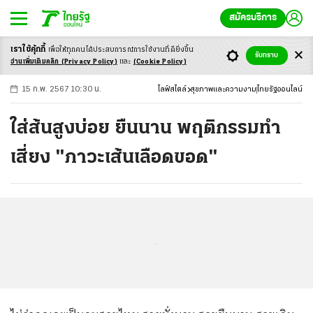
สมัครบริการ
เราใช้คุ้กกี้
เพื่อให้ทุกคนได้ประสบ
การณ์การใช้งานที่ดียิ่งขึ้น
+
ก
ก
-ก
รับทราบ
อ่านเพิ่มเติมคลิก
(Privacy Policy)
และ
(Cookie Policy)
15 ก.พ. 2567 10:30 น.
ไลฟ์สไตล์
สุขภาพและความงาม
ไทยรัฐออนไลน์
ใส่ส้นสูงบ่อย ยืนนาน พฤติกรรมทำ
เสี่ยง "ภาวะเส้นเลือดขอด"
...