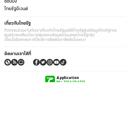
ช็อปปิ้ง
ไทยรัฐอีเวนต์
เกี่ยวกับไทยรัฐ
กิจกรรม
ร่วมงานกับเรา
เกี่ยวกับไทยรัฐ
มูลนิธิไทยรัฐ
ศูนย์ข้อมูลไทยรัฐ
FAQ
ศูนย์ช่วยเหลือ
นโยบายคุ้มครองข้อมูลส่วนบุคคลไทยรัฐกรุ๊ป
เงื่อนไขข้อตกลงการใช้บริการ
ติดต่อเรา
ติดต่อโฆษณา
ติดตามเราได้ที่
Application
My THAIRATH