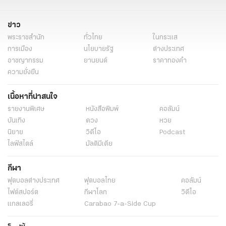
ข่าว
พระราชสำนัก
ทั่วไทย
ในกระแส
การเมือง
นโยบายรัฐ
ต่างประเทศ
อาชญากรรม
ยานยนต์
ราคาทองคำ
ความยั่งยืน
เนื้อหาที่น่าสนใจ
รายงานพิเศษ
หนังสือพิมพ์
คอลัมน์
บันเทิง
ดวง
หวย
นิยาย
วิดีโอ
Podcast
ไลฟ์สไตล์
มัลติมีเดีย
กีฬา
ฟุตบอลต่่างประเทศ
ฟุตบอลไทย
คอลัมน์
ไฟต์สปอร์ต
กีฬาโลก
วิดีโอ
แกลเลอรี่
Carabao 7-a-Side Cup