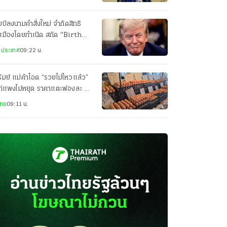
มป์ลงนามคำสั่งใหม่ จำกัดสิทธิ
เมืองโดยกำเนิด สกัด "Birth
urism" แม้ศาลสูงสหรัฐเคยตีตก
งประเทศ
09:22 น.
ีรัมย์ แม่ค้าโอด “รวยไม่ไหวแล้ว”
ไก่แพงไม่หยุด ราคาแตะฟองละ 4
 ต้นทุนพุ่ง
ไทย
09:11 น.