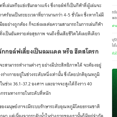
่เล่นหรือแข่งขันกลางแจ้ง ซึ่งกอล์ฟก็เป็นกีฬาที่ผู้เล่นจะ
ทรั
าศร้อนเป็นระยะเวลาที่ยาวนานกว่า 4-5 ชั่วโมง ซึ่งหากไม่มี
พล
มืออย่างถูกต้อง ก็จะส่งผลต่อความสามารถในการเล่นกีฬา
To
ต่า
งเป็นอันตรายต่อสุขภาพ จนถึงขั้นเสียชีวิตได้เลยทีเดียว
บุร
ไข่
้นักกอล์ฟเสี่ยงเป็นลมแดด หรือ ฮีตสโตรก
บาท
ทั่ว
เราจะสามารถทำงานต่างๆ อย่างมีประสิทธิภาพได้ จะต้องอยู่
ร่างกายอยู่ในช่วงระดับหนึ่งเท่านั้น ซึ่งโดยปกติอุณหภูมิ
่ในช่วง 36.1-37.2 องศาฯ และอาจจะสูงได้ถึงราว 40
ิจกรรมทางกายในระดับที่หนัก
ยของมนุษย์เราจะมีระบบรักษาระดับอุณหภูมิโดยธรรมชาติ
อกมา แต่เนื่องจากระดับน้ำในร่างกายของเรานั้นก็มีอยู่จำกัด