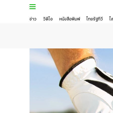
ข่าว
วิดีโอ
หนังสือพิมพ์
ไทยรัฐทีวี
ไ