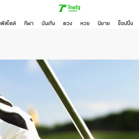
ลฟ์สไตล์
กีฬา
บันเทิง
ดวง
หวย
นิยาย
ช็อปปิ้ง