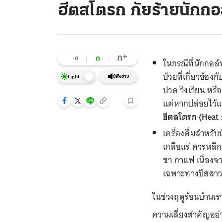
ฮีตสโตรก ภัยร้ายนักกอ
+
ก
ก
-ก
ในกรณีที่นักกอ
ป่วยที่เกี่ยวข้อ
ฟังข่าว
Light
ปวด วิงเวียน หรือ
แต่หากปล่อยไว้แ
ฮีตสโตรก (Heat 
เครื่องดื่มสำหรั
เกลือแร่ ควรหลีกเ
ชา กาแฟ เนื่องจา
เฉพาะทางปัสสาว
ในช่วงฤดูร้อนบ้านเร
ความเสี่ยงสำคัญอย่า