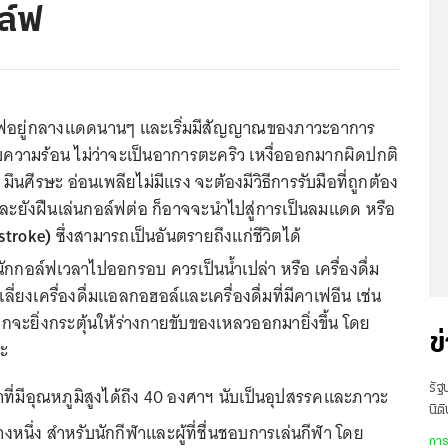
ล์ฟ
ล์ฟอยู่กลางแดดนานๆ และเริ่มมีสัญญาณของภาวะอาการ
งกับความร้อน ไม่ว่าจะเป็นอาการตะคริว เหงื่อออกมากผิดปกติ
 มึนศีรษะ อ่อนเพลียไม่มีแรง จะต้องมีวิธีการรับมือที่ถูกต้อง
ละยังฝืนเล่นกอล์ฟต่อ ก็อาจจะนำไปสู่การเป็นลมแดด หรือ
stroke)
ซึ่งสามารถเป็นอันตรายถึงแก่ชีวิตได้
บนักกอล์ฟเวลาไปออกรอบ ควรเป็นน้ำเปล่า หรือ เครื่องดื่ม
ลี่ยงเครื่องดื่มแอลกอฮอล์และเครื่องดื่มที่มีคาเฟอีน เช่น
กจะยิ่งกระตุ้นให้ร่างกายขับของเหลวออกมายิ่งขึ้น โดย
ข
ะ
รัฐ
าที่มีอุณหภูมิสูงได้ถึง 40 องศาฯ นับเป็นอุปสรรคและภาวะ
นิต
งหนึ่ง สำหรับนักกีฬาและผู้ที่ชื่นชอบการเล่นกีฬา โดย
5 
การ