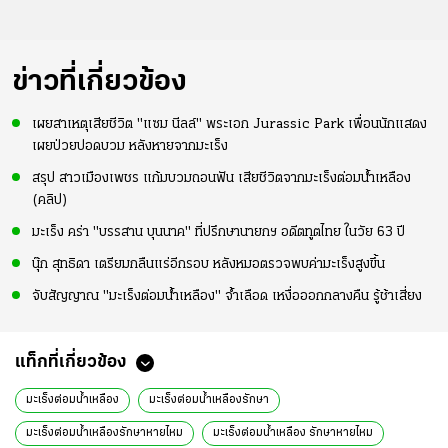
ข่าวที่เกี่ยวข้อง
เผยสาเหตุเสียชีวิต "แซม นีลล์" พระเอก Jurassic Park เพื่อนนักแสดง
เผยป่วยปอดบวม หลังหายจากมะเร็ง
สรุป สาวเมืองเพชร แก้มบวมถอนฟัน เสียชีวิตจากมะเร็งต่อมน้ำเหลือง
(คลิป)
มะเร็ง คร่า "บรรสาน บุนนาค" ที่ปรึกษานายกฯ อดีตทูตไทย ในวัย 63 ปี
นุ๊ก สุทธิดา เตรียมกลืนแร่อีกรอบ หลังหมอตรวจพบค่ามะเร็งสูงขึ้น
จับสัญญาณ "มะเร็งต่อมน้ำเหลือง" จ้ำเลือด เหงื่อออกกลางคืน รู้ช้าเสี่ยง
แท็กที่เกี่ยวข้อง
มะเร็งต่อมน้ำเหลือง
มะเร็งต่อมน้ำเหลืองรักษา
มะเร็งต่อมน้ำเหลืองรักษาหายไหม
มะเร็งต่อมน้ำเหลือง รักษาหายไหม