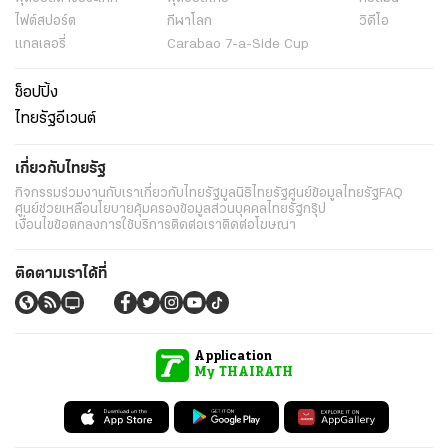
ไฟต์สปอร์ต
กีฬาโลก
วิดีโอ
แกลเลอรี่
Carabao 7-a-Side Cup
ช็อปปิ้ง
ไทยรัฐอีเวนต์
เกี่ยวกับไทยรัฐ
กิจกรรม
ร่วมงานกับเรา
เกี่ยวกับไทยรัฐ
มูลนิธิไทยรัฐ
ศูนย์ข้อมูลไทยรัฐ
FAQ
ศูนย์ช่วยเหลือ
นโยบายคุ้มครองข้อมูลส่วนบุคคลไทยรัฐกรุ๊ป
เงื่อนไขข้อตกลงการใช้บริการ
ติดต่อเรา
ติดต่อโฆษณา
ติดตามเราได้ที่
Application
My THAIRATH