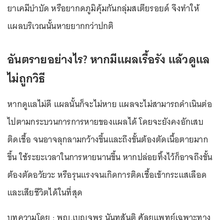
ยาเคมีบำบัด หรือยากดภูมิคุ้มกันกลุ่มสเตียรอยด์ จึงทำให้
แผลบริเวณนั้นหายยากกว่าปกติ
อันตรายอย่างไร? หากมีแผลเรื้อรัง แล้วดูแล
ไม่ถูกวิธี
หากดูแลไม่ดี แผลนั้นก็จะไม่หาย แผลจะไม่สามารถดำเนินต่อ
ไปตามกระบวนการการหายของแผลได้ โดยจะยังคงอักเสบ
ติดเชื้อ จนอาจลุกลามกว้างขึ้นและถึงขั้นต้องตัดเนื้อตายมาก
ขึ้น ใช้ระยะเวลาในการหายนานขึ้น หากปล่อยทิ้งไว้ก็อาจถึงขั้น
ต้องตัดอวัยวะ หรือรุนแรงจนเกิดการติดเชื้อเข้ากระแสเลือด
และเสียชีวิตได้ในที่สุด
บทความโดย : พญ.เบญจพร นันทสันติ ศัลยแพทย์เฉพาะทาง