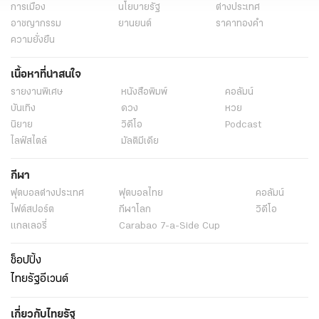
การเมือง
นโยบายรัฐ
ต่างประเทศ
อาชญากรรม
ยานยนต์
ราคาทองคำ
ความยั่งยืน
เนื้อหาที่น่าสนใจ
รายงานพิเศษ
หนังสือพิมพ์
คอลัมน์
บันเทิง
ดวง
หวย
นิยาย
วิดีโอ
Podcast
ไลฟ์สไตล์
มัลติมีเดีย
กีฬา
ฟุตบอลต่่างประเทศ
ฟุตบอลไทย
คอลัมน์
ไฟต์สปอร์ต
กีฬาโลก
วิดีโอ
แกลเลอรี่
Carabao 7-a-Side Cup
ช็อปปิ้ง
ไทยรัฐอีเวนต์
เกี่ยวกับไทยรัฐ