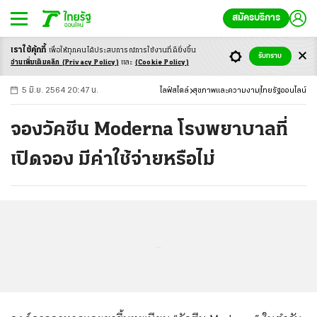
สมัครบริการ
เราใช้คุ้กกี้
เพื่อให้ทุกคนได้ประสบ
การณ์การใช้งานที่ดียิ่งขึ้น
+
ก
ก
-ก
รับทราบ
อ่านเพิ่มเติมคลิก
(Privacy Policy)
และ
(Cookie Policy)
5 มิ.ย. 2564 20:47 น.
ไลฟ์สไตล์
สุขภาพและความงาม
ไทยรัฐออนไลน์
จองวัคซีน Moderna โรงพยาบาลที่
เปิดจอง มีค่าใช้จ่ายหรือไม่
...