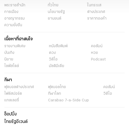
พระราชสำนัก
ทั่วไทย
ในกระแส
การเมือง
นโยบายรัฐ
ต่างประเทศ
อาชญากรรม
ยานยนต์
ราคาทองคำ
ความยั่งยืน
เนื้อหาที่น่าสนใจ
รายงานพิเศษ
หนังสือพิมพ์
คอลัมน์
บันเทิง
ดวง
หวย
นิยาย
วิดีโอ
Podcast
ไลฟ์สไตล์
มัลติมีเดีย
กีฬา
ฟุตบอลต่่างประเทศ
ฟุตบอลไทย
คอลัมน์
ไฟต์สปอร์ต
กีฬาโลก
วิดีโอ
แกลเลอรี่
Carabao 7-a-Side Cup
ช็อปปิ้ง
ไทยรัฐอีเวนต์