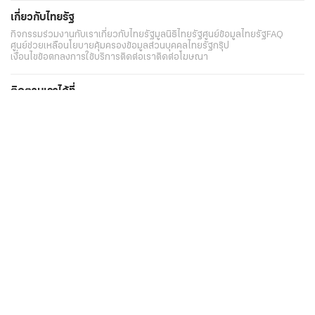
เกี่ยวกับไทยรัฐ
กิจกรรม
ร่วมงานกับเรา
เกี่ยวกับไทยรัฐ
มูลนิธิไทยรัฐ
ศูนย์ข้อมูลไทยรัฐ
FAQ
ศูนย์ช่วยเหลือ
นโยบายคุ้มครองข้อมูลส่วนบุคคลไทยรัฐกรุ๊ป
เงื่อนไขข้อตกลงการใช้บริการ
ติดต่อเรา
ติดต่อโฆษณา
ติดตามเราได้ที่
Application
My THAIRATH
วันเสาร์ที่ 8 สิงหาคม 2569 เวลา 15:21 น.