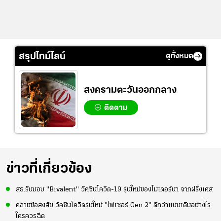
สรุปไทม์ไลน์
ดูทั้งหมด
สงครามตะวันออกกลาง
ติดตาม
ข่าวที่เกี่ยวข้อง
สธ.รับมอบ "Bivalent" วัคซีนโควิด-19 รุ่นใหม่ของโมเดอร์นา จากฝรั่งเศส
คลายข้อสงสัย วัคซีนโควิดรุ่นใหม่ "ไฟเซอร์ Gen 2" ดีกว่าแบบเดิมอย่างไร
ใครควรฉีด