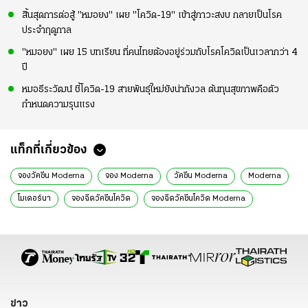
สิ้นสุดการต่อสู้ "หมอยง" เผย "โควิด-19" เข้าสู่ภาวะสงบ กลายเป็นโรค
ประจำฤดูกาล
"หมอยง" เผย 15 บทเรียน ที่คนไทยต้องอยู่ร่วมกับโรคโควิดเป็นเวลากว่า 4
ปี
หมอธีระวัฒน์ ชี้โควิด-19 สายพันธ์ุใหม่ยังน่ากังวล ต้นทุนสุขภาพคือตัว
กำหนดความรุนแรง
แท็กที่เกี่ยวข้อง
จองวัคซีน Moderna
จอง Moderna
วัคซีน Moderna
Moderna
โมเดอร์นา
จองฉีดวัคซีนโควิด
จองฉีดวัคซีนโควิด Moderna
วัคซีน Moderna ดีไหม
จองวัคซีน Moderna ที่ไหน
Moderna จอง
Moderna จองคิว
บทความดีๆ
ข่าว