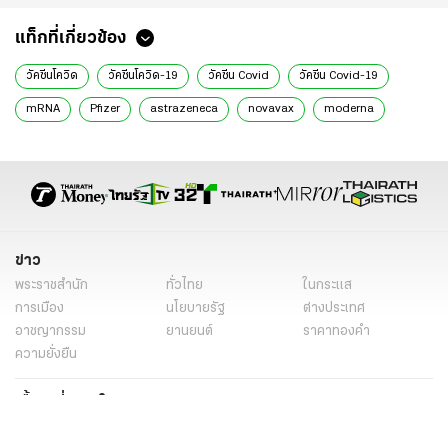
แท็กที่เกี่ยวข้อง
วัคซีนโควิด
วัคซีนโควิด-19
วัคซีน Covid
วัคซีน Covid-19
mRNA
Pfizer
astrazeneca
novavax
moderna
วัคซีนโควิด mRNA
วัคซีนโควิด Pfizer
วัคซีนโควิด astrazeneca
วัคซีนโควิด novavax
วัคซีนโควิด moderna
วัคซีนโควิด 2564
วัคซีนโควิด 2021
วัคซีนโควิด Update
ข่าว
พระราชสำนัก
ทั่วไทย
ในกระแส
การเมือง
นโยบายรัฐ
ต่างประเทศ
อาชญากรรม
ยานยนต์
ราคาทองคำ
ความยั่งยืน
เนื้อหาที่น่าสนใจ
รายงานพิเศษ
หนังสือพิมพ์
คอลัมน์