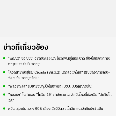
ข่าวที่เกี่ยวข้อง
“พัฒนา” ขอ ปชช. อย่าตื่นตระหนก โควิดพันธุ์ใหม่ระบาด ชี้ยังไม่มีสัญญาณ
ทวีรุนแรง มั่นใจเอาอยู่
โควิดสายพันธุ์ใหม่ Cicada (BA.3.2) น่ากลัวแค่ไหน? สรุปชัดอาการเด่น-
วัคซีนยังเอาอยู่หรือไม่
"พลอยทะเล" รับย้ายซบภูมิใจไทยเพราะ ปชป. มีปัญหาภายใน
"หมอยง" ไขคำตอบ "โควิด-19" กำลังระบาด จำเป็นไหมที่ต้องฉีด "วัคซีนโค
วิด"
หวั่นกลุ่มเปราะบาง 608 เสี่ยงเสียชีวิตจากโควิด แนะวัคซีนยังจำเป็น