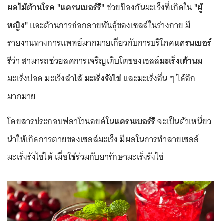
ผลไม้ต้านโรค
"แครนเบอร์รี"
ช่วยป้องกันมะเร็งที่เกิดใน
"ผู้
หญิง"
และต้านการก่อกลายพันธุ์ของเซลล์ในร่างกาย มี
รายงานทางการแพทย์มากมายเกี่ยวกับการบริโภค
แครนเบอร์
รี
ว่า สามารถช่วยลดการเจริญเติบโตของเซลล์
มะเร็งเต้านม
มะเร็งปอด มะเร็งลำไส้
มะเร็งรังไข่
และมะเร็งอื่น ๆ ได้อีก
มากมาย
โดยสารประกอบฟลาโวนอยด์ใน
แครนเบอร์รี
จะเป็นตัวเหนี่ยว
นำให้เกิดการตายของเซลล์มะเร็ง มีผลในการทำลายเซลล์
มะเร็งรังไข่ได้ เมื่อใช้ร่วมกับยารักษามะเร็งรังไข่