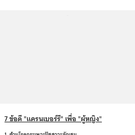
...
7 ข้อดี "แครนเบอร์รี" เพื่อ "ผู้หญิง"
1. ต้านโรคกระเพาะปัสสาวะอักเสบ