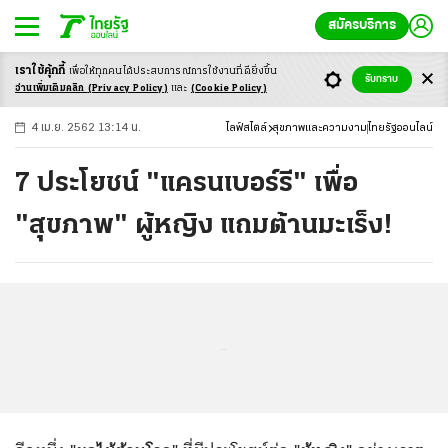
สมัครบริการ
เราใช้คุ้กกี้
เพื่อให้ทุกคนได้ประสบ
การณ์การใช้งานที่ดียิ่งขึ้น
+
ก
ก
-ก
รับทราบ
อ่านเพิ่มเติมคลิก
(Privacy Policy)
และ
(Cookie Policy)
4 เม.ย. 2562 13:14 น.
ไลฟ์สไตล์
สุขภาพและความงาม
ไทยรัฐออนไลน์
7 ประโยชน์ "แครนเบอร์รี" เพื่อ
"สุขภาพ" ผู้หญิง แถมต้านมะเร็ง!
...