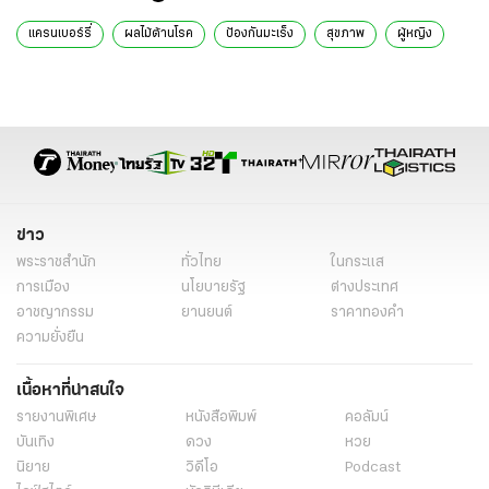
แครนเบอร์รี่
ผลไม้ต้านโรค
ป้องกันมะเร็ง
สุขภาพ
ผู้หญิง
ข่าว
พระราชสำนัก
ทั่วไทย
ในกระแส
การเมือง
นโยบายรัฐ
ต่างประเทศ
อาชญากรรม
ยานยนต์
ราคาทองคำ
ความยั่งยืน
เนื้อหาที่น่าสนใจ
รายงานพิเศษ
หนังสือพิมพ์
คอลัมน์
บันเทิง
ดวง
หวย
นิยาย
วิดีโอ
Podcast