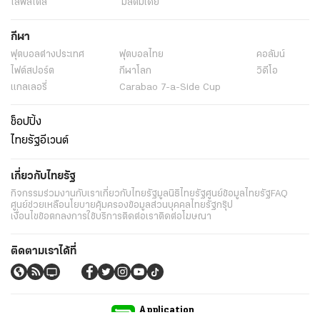
ไลฟ์สไตล์
มัลติมีเดีย
กีฬา
ฟุตบอลต่่างประเทศ
ฟุตบอลไทย
คอลัมน์
ไฟต์สปอร์ต
กีฬาโลก
วิดีโอ
แกลเลอรี่
Carabao 7-a-Side Cup
ช็อปปิ้ง
ไทยรัฐอีเวนต์
เกี่ยวกับไทยรัฐ
กิจกรรม
ร่วมงานกับเรา
เกี่ยวกับไทยรัฐ
มูลนิธิไทยรัฐ
ศูนย์ข้อมูลไทยรัฐ
FAQ
ศูนย์ช่วยเหลือ
นโยบายคุ้มครองข้อมูลส่วนบุคคลไทยรัฐกรุ๊ป
เงื่อนไขข้อตกลงการใช้บริการ
ติดต่อเรา
ติดต่อโฆษณา
ติดตามเราได้ที่
Application