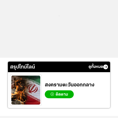
...
สรุปไทม์ไลน์
ดูทั้งหมด
สงครามตะวันออกกลาง
ติดตาม