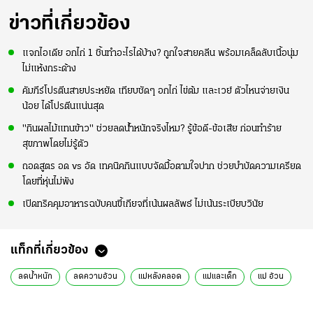
ข่าวที่เกี่ยวข้อง
แจกไอเดีย อกไก่ 1 ชิ้นทำอะไรได้บ้าง? ถูกใจสายคลีน พร้อมเคล็ดลับเนื้อนุ่ม
ไม่แห้งกระด้าง
คัมภีร์โปรตีนสายประหยัด เทียบชัดๆ อกไก่ ไข่ต้ม และเวย์ ตัวไหนจ่ายเงิน
น้อย ได้โปรตีนแน่นสุด
"กินผลไม้แทนข้าว" ช่วยลดน้ำหนักจริงไหม? รู้ข้อดี-ข้อเสีย ก่อนทำร้าย
สุขภาพโดยไม่รู้ตัว
ถอดสูตร อด vs อัด เทคนิคกินแบบจัดมื้อตามใจปาก ช่วยบำบัดความเครียด
โดยที่หุ่นไม่พัง
เปิดทริคคุมอาหารฉบับคนขี้เกียจที่เน้นผลลัพธ์ ไม่เน้นระเบียบวินัย
แท็กที่เกี่ยวข้อง
ลดน้ำหนัก
ลดความอ้วน
แม่หลังคลอด
แม่และเด็ก
แม่ อ้วน