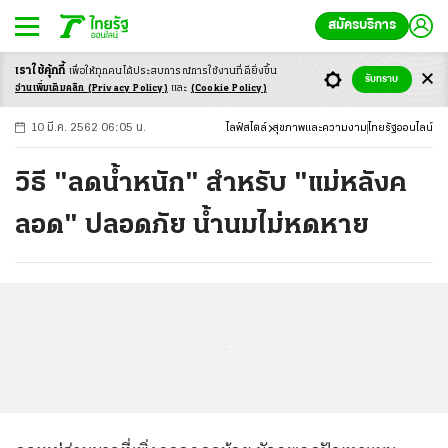
สมัครบริการ
เราใช้คุ้กกี้
เพื่อให้ทุกคนได้ประสบ
การณ์การใช้งานที่ดียิ่งขึ้น
+
ก
ก
-ก
รับทราบ
อ่านเพิ่มเติมคลิก
(Privacy Policy)
และ
(Cookie Policy)
10 มี.ค. 2562 06:05 น.
ไลฟ์สไตล์
สุขภาพและความงาม
ไทยรัฐออนไลน์
วิธี "ลดน้ำหนัก" สำหรับ "แม่หลังค
ลอด" ปลอดภัย น้ำนมไม่หดหาย
...