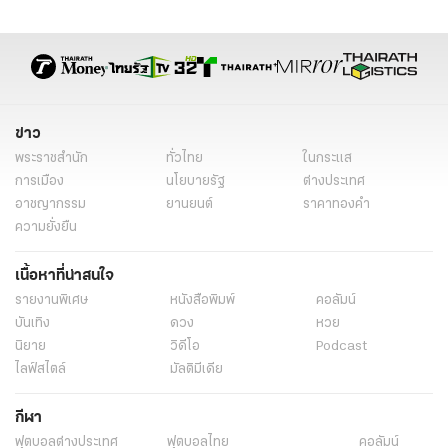
ข่าว
พระราชสำนัก
ทั่วไทย
ในกระแส
การเมือง
นโยบายรัฐ
ต่างประเทศ
อาชญากรรม
ยานยนต์
ราคาทองคำ
ความยั่งยืน
เนื้อหาที่น่าสนใจ
รายงานพิเศษ
หนังสือพิมพ์
คอลัมน์
บันเทิง
ดวง
หวย
นิยาย
วิดีโอ
Podcast
ไลฟ์สไตล์
มัลติมีเดีย
กีฬา
ฟุตบอลต่่างประเทศ
ฟุตบอลไทย
คอลัมน์