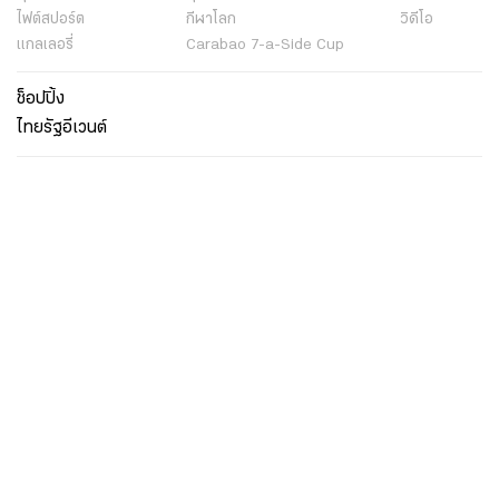
ไฟต์สปอร์ต
กีฬาโลก
วิดีโอ
แกลเลอรี่
Carabao 7-a-Side Cup
ช็อปปิ้ง
ไทยรัฐอีเวนต์
เกี่ยวกับไทยรัฐ
กิจกรรม
ร่วมงานกับเรา
เกี่ยวกับไทยรัฐ
มูลนิธิไทยรัฐ
ศูนย์ข้อมูลไทยรัฐ
FAQ
ศูนย์ช่วยเหลือ
นโยบายคุ้มครองข้อมูลส่วนบุคคลไทยรัฐกรุ๊ป
เงื่อนไขข้อตกลงการใช้บริการ
ติดต่อเรา
ติดต่อโฆษณา
ติดตามเราได้ที่
Application
My THAIRATH