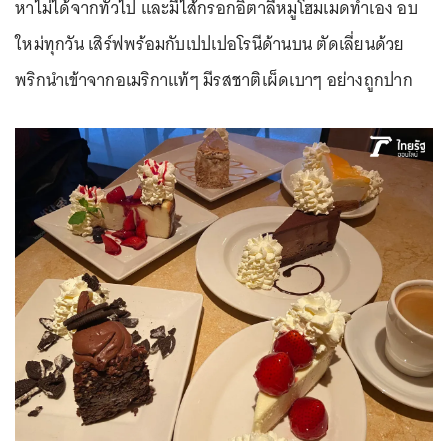
หาไม่ได้จากทั่วไป และมีไส้กรอกอิตาลีหมูโฮมเมดทำเอง อบ
ใหม่ทุกวัน เสิร์ฟพร้อมกับเปปเปอโรนีด้านบน ตัดเลี่ยนด้วย
พริกนำเข้าจากอเมริกาแท้ๆ มีรสชาติเผ็ดเบาๆ อย่างถูกปาก