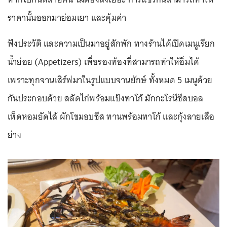
ราคานั้นออกมาย่อมเยา และคุ้มค่า
ฟังประวัติ และความเป็นมาอยู่สักพัก ทางร้านได้เปิดเมนูเรียก
น้ำย่อย (Appetizers) เพื่อรองท้องที่สามารถทำให้อิ่มได้
เพราะทุกจานเสิร์ฟมาในรูปแบบจานยักษ์ ทั้งหมด 5 เมนูด้วย
กันประกอบด้วย สลัดไก่พร้อมแป้งทาโก้ มักกะโรนีชีสบอล
เห็ดหอมยัดไส้ ผักโขมอบชีส ทานพร้อมทาโก้ และกุ้งลายเสือ
ย่าง