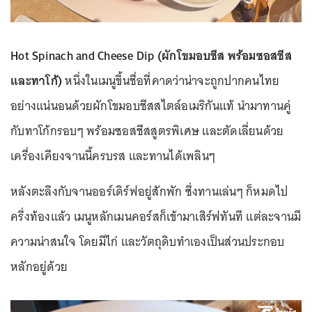
Hot Spinach and Cheese Dip (ผักโขมอบชีส พร้อมซอสชีส
และทาโก้)
หนึ่งในเมนูขึ้นชื่อที่คาดว่าน่าจะถูกปากคนไทย
อย่างแน่นอนด้วยผักโขมอบชีสสไตล์อเมริกันแท้ นำมาทานคู่
กับทาโก้กรอบๆ พร้อมซอสชีสสูตรพิเศษ และตัดเลี่ยนด้วย
เครื่องเคียงจานนี้ครบรส และทานได้เพลินๆ
หลังตะลึงกับจานออร์เดิร์ฟอยู่สักพัก ซึ่งทานเล่นๆ ก็หมดไป
ครึ่งท้องแล้ว เมนูหลักเมนคอร์สก็เข้ามาเสิร์ฟทันที แต่ละจานมี
ความน่าสนใจ โดยมีไก่ และวัตถุดิบทำเองเป็นส่วนประกอบ
หลักอยู่ด้วย