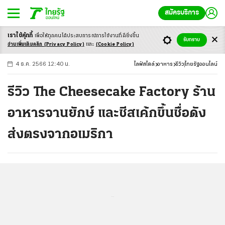
สมัครบริการ
เราใช้คุ้กกี้
เพื่อให้ทุกคนได้ประสบ
การณ์การใช้งานที่ดียิ่งขึ้น
+
ก
ก
-ก
รับทราบ
อ่านเพิ่มเติมคลิก
(Privacy Policy)
และ
(Cookie Policy)
4 ธ.ค. 2566 12:40 น.
ไลฟ์สไตล์
อาหาร
รีวิว
ไทยรัฐออนไลน์
รีวิว The Cheesecake Factory ร้าน
อาหารจานยักษ์ และชีสเค้กขึ้นชื่อดัง
ส่งตรงจากอเมริกา
...