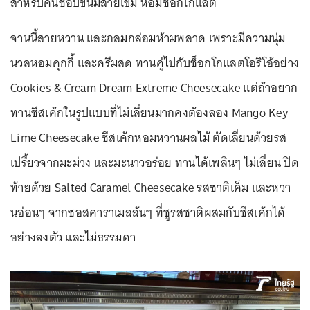
สำหรับคนชอบขนมสายเข้ม หอมช็อกโกแลต
จานนี้สายหวาน และกลมกล่อมห้ามพลาด เพราะมีความนุ่ม
นวลหอมคุกกี้ และครีมสด ทานคู่ไปกับช็อกโกแลตโอริโอ้อย่าง
Cookies & Cream Dream Extreme Cheesecake แต่ถ้าอยาก
ทานชีสเค้กในรูปแบบที่ไม่เลี่ยนมากคงต้องลอง Mango Key
Lime Cheesecake ชีสเค้กหอมหวานผลไม้ ตัดเลี่ยนด้วยรส
เปรี้ยวจากมะม่วง และมะนาวอร่อย ทานได้เพลินๆ ไม่เลี่ยน ปิด
ท้ายด้วย Salted Caramel Cheesecake รสชาติเค็ม และหวา
นอ่อนๆ จากซอสคาราเมลล้นๆ ที่ชูรสชาติผสมกับชีสเค้กได้
อย่างลงตัว และไม่ธรรมดา