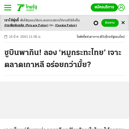
สมัครบริการ
เราใช้คุ้กกี้
เพื่อให้ทุกคนได้ประสบ
การณ์การใช้งานที่ดียิ่งขึ้น
+
ก
ก
-ก
รับทราบ
อ่านเพิ่มเติมคลิก
(Privacy Policy)
และ
(Cookie Policy)
16 มี.ค. 2561 11:05 น.
ไลฟ์สไตล์
อาหาร
รีวิว
ไทยรัฐออนไลน์
ซูบินพากิน! ลอง ‘หมูกระทะไทย’ เจาะ
ตลาดเกาหลี อร่อยกว่ามั้ย?
...