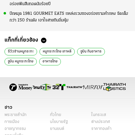
อร่อยฟินสืบทอดนับร้อยปี
ปักหมุด 1981 GOURMET EATS แหล่งรวมของอร่อยรามคำแหง จัดเต็ม
กว่า 150 ร้านดัง เอาใจสายกินอิ่มคุ้ม
แท็กที่เกี่ยวข้อง
รีวิวร้านหมูกระทะ
หมูกระทะไทย เกาหลี
ซูบิน กินอาหาร
ซูบิน หมูกระทะไทย
อาหารไทย
ข่าว
พระราชสำนัก
ทั่วไทย
ในกระแส
การเมือง
นโยบายรัฐ
ต่างประเทศ
อาชญากรรม
ยานยนต์
ราคาทองคำ