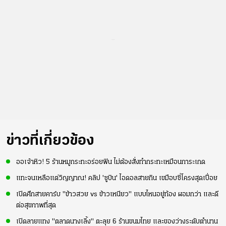
...
ข่าวที่เกี่ยวข้อง
ออเจ้าหิว! 5 ร้านหมูกระทะอร่อยฟิน ไม่ต้องสั่งทำกระทะเหมือนการะเกด
แทะจนเหลือแต่วิญญาณ! คลิป 'ซูบิน' ไอดอลสายกิน เขมือบซี่โครงสุดเปื่อย
เปิดศึกสายคาร์บ "ข้าวสวย vs ข้าวเหนียว" แบบไหนอยู่ท้อง ผอมกว่า และดี
ต่อสุขภาพที่สุด
เปิดลายแทง "ตลาดนางเลิ้ง" ตะลุย 6 ร้านขนมไทย และของว่างระดับตำนาน