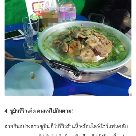
4. ซูบินรีวิวเด็ด คนแห่ไปกินตาม!
สายกินอย่างสาว ซูบิน ก็ไปรีวิวร้านนี้ พร้อมไลฟ์โชว์แฟนคลับ