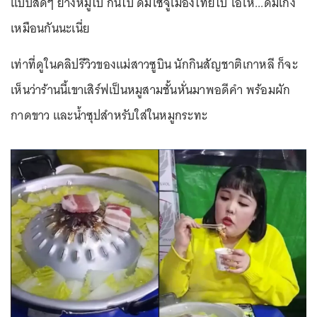
แบบสดๆ ย่างหมูไป กินไป ดื่มโซจูเมืองไทยไป โอ้โห...ดื่มเก่ง
เหมือนกันนะเนี่ย
เท่าที่ดูในคลิปรีวิวของแม่สาวซูบิน นักกินสัญชาติเกาหลี ก็จะ
เห็นว่าร้านนี้เขาเสิร์ฟเป็นหมูสามชั้นหั่นมาพอดีคำ พร้อมผัก
กาดขาว และน้ำซุปสำหรับใส่ในหมูกระทะ