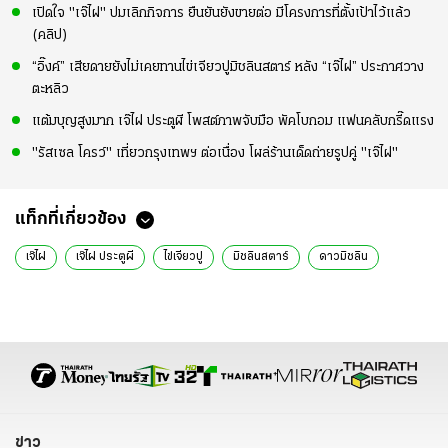
เปิดใจ "เจ๊ไฝ" ปมเลิกกิจการ ยืนยันยังขายต่อ มีโครงการที่ตั้งเป้าไว้แล้ว
(คลิป)
“อิ๊งค์” เสียดายยังไม่เคยทานไข่เจียวปูมิชลินสตาร์ หลัง “เจ๊ไฝ” ประกาศวาง
ตะหลิว
แต้มบุญสูงมาก เจ๊ไฝ ประตูผี โพสต์ภาพจับมือ พัคโบกอม แฟนคลับกรี๊ดแรง
"รัสเซล โครว์" เที่ยวกรุงเทพฯ ต่อเนื่อง โผล่ร้านเด็ดถ่ายรูปคู่ "เจ๊ไฝ"
แท็กที่เกี่ยวข้อง
เจ๊ไฝ
เจ๊ไฝ ประตูผี
ไข่เจียวปู
มิชลินสตาร์
ดาวมิชลิน
ข่าว