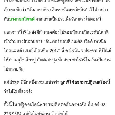
ประชาสัมพันธ์ประเทศไทย จนเธอรู้สึกว่าเธอไม่มีทางเลือก ทั้ง
ยังบอกอีกว่า "ฉันอยากที่จะคืนรางวัลดาวมิชลิน" เจ๊ไฝ กล่าว
กับ
บางกอกโพสต์
จนกลายเป็นประเด็นร้อนแรงในตอนนี้
นอกจากนี้ เจ๊ไฝยังมีกำหนดต้องไปสอนนักเทนนิสระดับโลกที่
เข้าร่วมแข่งขันรายการ “อินเตอร์คอนติเนนตัล เวิลด์ เทนนิส
ไทยแลนด์ แชมป์เปียนชิพ 2017” ที่ อ.หัวหิน จ.ประจวบคีรีขันธ์
ให้ทำเมนูไข่เจียวปู กับต้มยำกุ้ง อีกด้วย ทำให้เจ๊ไฝต้องปิดร้าน
ไปหลายวัน
แต่ล่าสุด มีอีกหนึ่งกระแสข่าวว่า
ลูกเจ๊ไฝออกมาปฏิเสธเรื่องนี้
ว่าไม่ใช่เรื่องจริง
ทั้งนี้ ไทยรัฐออนไลน์พยายามติดต่อสัมภาษณ์ไปที่เบอร์ 02
223 9384 แต่ยังไม่สามารถติดต่อได้