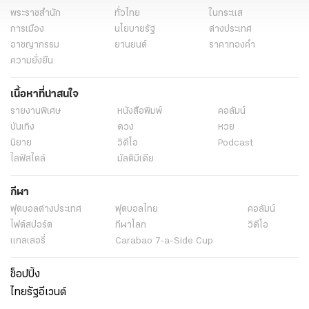
พระราชสำนัก
ทั่วไทย
ในกระแส
การเมือง
นโยบายรัฐ
ต่างประเทศ
อาชญากรรม
ยานยนต์
ราคาทองคำ
ความยั่งยืน
เนื้อหาที่น่าสนใจ
รายงานพิเศษ
หนังสือพิมพ์
คอลัมน์
บันเทิง
ดวง
หวย
นิยาย
วิดีโอ
Podcast
ไลฟ์สไตล์
มัลติมีเดีย
กีฬา
ฟุตบอลต่่างประเทศ
ฟุตบอลไทย
คอลัมน์
ไฟต์สปอร์ต
กีฬาโลก
วิดีโอ
แกลเลอรี่
Carabao 7-a-Side Cup
ช็อปปิ้ง
ไทยรัฐอีเวนต์