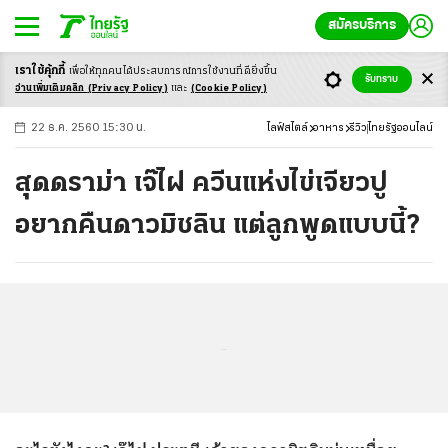
สมัครบริการ
เราใช้คุ้กกี้
เพื่อให้ทุกคนได้ประสบ
การณ์การใช้งานที่ดียิ่งขึ้น
+
ก
ก
-ก
รับทราบ
อ่านเพิ่มเติมคลิก
(Privacy Policy)
และ
(Cookie Policy)
22 ธ.ค. 2560 15:30 น.
ไลฟ์สไตล์
อาหาร
รีวิว
ไทยรัฐออนไลน์
สุดดราม่า เจ๊ไฝ ควีนแห่งไข่เจียวปู
อยากคืนดาวมิชลิน แต่ลูกพูดแบบนี้?
...