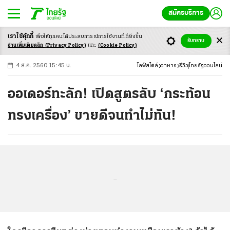
สมัครบริการ
เราใช้คุ้กกี้
เพื่อให้ทุกคนได้ประสบ
การณ์การใช้งานที่ดียิ่งขึ้น
+
ก
ก
-ก
รับทราบ
อ่านเพิ่มเติมคลิก
(Privacy Policy)
และ
(Cookie Policy)
4 ส.ค. 2560 15:45 น.
ไลฟ์สไตล์
อาหาร
รีวิว
ไทยรัฐออนไลน์
ออเดอร์ทะลัก! เปิดสูตรลับ ‘กระท้อน
ทรงเครื่อง’ ขายดีจนทำไม่ทัน!
...