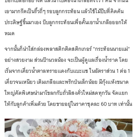
ปอกเปลือกอย่างดี แล้วนำไปดองน้ำเกลือทิ้งไว้ 1 คืน จากนั้น
เอามากรีดเป็นริ้วถี่ๆ รอบลูกกระท้อน แล้วใช้ไม้ปีบที่คิดค้น
ประดิษฐ์ขึ้นมาเอง บีบลูกกระท้อนเพื่อคั้นเอาน้ำเกลือออกให้
หมด
จากนั้นก็นำใส่กล่องพลาสติกติดสติกเกอร์ "กระท้อนนายแม่"
อย่างสวยงาม ส่วนป้านวลน้อง จะเป็นผู้ดูแลเรื่องน้ำราด โดย
เริ่มจากเคี่ยวน้ำตาลทรายแดงกับแบะแซ ในอัตราส่วน 1 ต่อ 1
เคี่ยวจนเหนียว เติมเกลือและพริกป่นเล็กน้อย มีกุ้งแห้งขนาด
ใหญ่คัดพิเศษนำมาโขลกกับถั่วลิสงคั่วใหม่สดทุกวัน จัดแยก
ให้กับลูกค้าเพิ่มด้วย โดยขายอยู่ในราคาชุดละ 60 บาท เท่านั้น