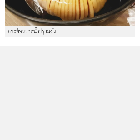
กระท้อนราดน้ำปรุงลงไป
...