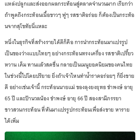
แหล่งปลูกและส่งออกผลกระท้อนสู่ตลาดจำนวนมาก เรียกว่า
ถ้าพูดถึงกระท้อนเนื้อขาวๆ ฟูๆ รสชาติอร่อย ก็ต้องเป็นกระท้อ
นจากสุโขทัยนี่แหละ
หนึ่งในธุรกิจที่สร้างรายได้ดีก็คือ การนำกระท้อนมาแปรรูป
เป็นของว่างแบบไทยๆ อย่างกระท้อนทรงเครื่อง รสชาติเปรี้ยว
หวาน เค็ม ทานแล้วสดชื่น กลายเป็นเมนูยอดนิยมของคนไทย
ในช่วงนี้ไปโดยปริยาย ยิ่งถ้าเจ้าไหนทำน้ำราดอร่อยๆ ก็ยิ่งขาย
ดี อย่างเช่นเจ้านี้ กระท้อนนายแม่ ของลุงยงยุทธ ขำพงษ์ อายุ
65 ปี และป้านวลน้อง ขำพงษ์ อายุ 66 ปี สองสามีภรรยา
ชาวสวนกระท้อน ที่หันมาแปรรูปกระท้อนเพื่อส่งขาย หาราย
ได้เพิ่ม