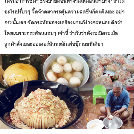
ใครมีอาการซึมๆ ช่วงบ่ายตอนทำงานเหมือนเราบ้าง? ถ้าได้
อะไรเปรี้ยวๆ จี๊ดจ๊าดมากระตุ้นความสดชื่นก็คงดีเนอะ อย่า
กระนั้นเลย จัดกระท้อนทรงเครื่องมาแก้ง่วงซะหน่อยดีกว่า
โดยเฉพาะกระท้อนแซ่บๆ เจ้านี้ ว่ากันว่าดังระเบิดระเบ้อ
ลูกค้าสั่งเยอะออเดอร์ล้นทะลักเฟซบุ๊กเลยทีเดียว