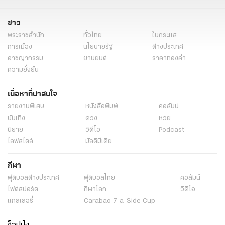
ข่าว
พระราชสำนัก
ทั่วไทย
ในกระแส
การเมือง
นโยบายรัฐ
ต่างประเทศ
อาชญากรรม
ยานยนต์
ราคาทองคำ
ความยั่งยืน
เนื้อหาที่น่าสนใจ
รายงานพิเศษ
หนังสือพิมพ์
คอลัมน์
บันเทิง
ดวง
หวย
นิยาย
วิดีโอ
Podcast
ไลฟ์สไตล์
มัลติมีเดีย
กีฬา
ฟุตบอลต่่างประเทศ
ฟุตบอลไทย
คอลัมน์
ไฟต์สปอร์ต
กีฬาโลก
วิดีโอ
แกลเลอรี่
Carabao 7-a-Side Cup