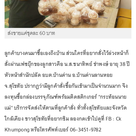
ส่งขายแค่ชุดละ 60 บาท
ลูกค้าบางคนมาซื้อเองถึงบ้าน ส่วนใครที่อยากสั่งไว้ล่วงหน้าก็
สั่งผ่านเฟซบุ๊กของลูกสาวคือ น.ส.ชนาทิพย์ ขำพงษ์ อายุ 38 ปี
หัวหน้าสำนักปลัด อบต.บ้านด่าน อ.บ้านด่านลานหอย
จ.สุโขทัย ปรากฏว่ามีลูกค้าสั่งซื้อกันเข้ามาเป็นจำนวนมาก จึง
ลงทุนซื้อกล่องบรรจุภัณฑ์พร้อมติดสติกเกอร์ "กระท้อนนาย
แม่" บริการจัดส่งให้ตามที่ลูกค้าสั่ง ทั่วทั้งสุโขทัยและจังหวัด
ใกล้เคียง ชาวสุโขทัยที่อยากชิม ลองกดเข้าไปดูที่ FB : Ck
Khumpong หรือโทรศัพท์เบอร์ 06-3451-9782