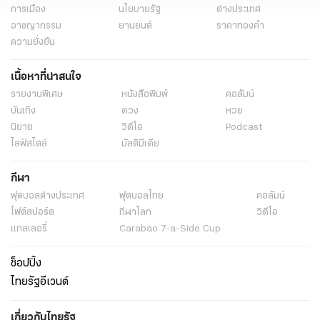
วิด-19 (คลิป)
แท็กที่เกี่ยวข้อง
ภัตตาคารรักษ์โภชนา
ร้านอาหารพิษณุโลก
ข้าวกล่องเมนูเร่งด่วน
เฮียรักษ์
คุณเอ้ ณัฏฐ์รดา รัชต์อนันต์ภัค
บริการอาหารเช้า
อาหารโต๊ะจีน
เมนูไฮไลต์
ราคาข้าวกล่อง
กระเพาะปลาน้ำแดง
อาหารไทย
วัตถุดิบคุณภาพ
ร้านอาหารระดับตำนาน
ลูกค้าต่อคิว
เมนูไม่ซ้ำกัน
ร้านอาหารเปิดเช้า
เฮียรักษ์เชฟใหญ่
อาหารไทยรสจัด
ราคาอาหารเริ่มต้น
วัตถุดิบคุณภาพพรีเมียม
เมนูไฮไลต์กระเพาะปลา
ข่าว
คุณเอ้ ณัฏฐ์รดา
พิษณุโลก
ข้าวกล่องราคาถูก
พระราชสำนัก
ทั่วไทย
ในกระแส
การเมือง
นโยบายรัฐ
ต่างประเทศ
อาชญากรรม
ยานยนต์
ราคาทองคำ
ความยั่งยืน
เนื้อหาที่น่าสนใจ