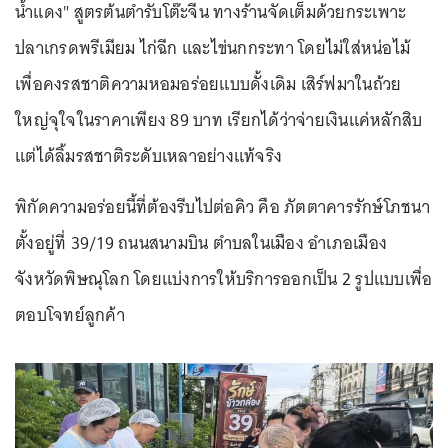
น้ำแดง" สูตรต้นตำรับโต๊ะจีน ทางร้านจัดเต็มด้วยกระเพาะ
ปลาเกรดพรีเมียม ไก่ฉีก และไข่นกกระทา โดยไม่ใส่หน่อไม้
เพื่อคงรสชาติความหอมอร่อยแบบดั้งเดิม เสิร์ฟมาในถ้วย
ใหญ่จุใจในราคาเพียง 89 บาท เรียกได้ว่าจ่ายเงินแค่หลักสิบ
แต่ได้ลิ้มรสชาติระดับเหลาอย่างแท้จริง
พิกัดความอร่อยนี้ที่ต้องรีบไปต่อคิว คือ ภัตตาคารรักษ์โภชนา
ตั้งอยู่ที่ 39/19 ถนนสนามบิน ตำบลในเมือง อำเภอเมือง
จังหวัดพิษณุโลก โดยแบ่งการให้บริการออกเป็น 2 รูปแบบเพื่อ
ตอบโจทย์ลูกค้า