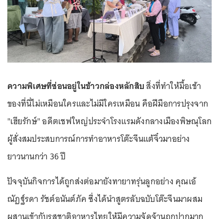
ความพิเศษที่ซ่อนอยู่ในข้าวกล่องหลักสิบ
สิ่งที่ทำให้มื้อเช้า
ของที่นี่ไม่เหมือนใครและไม่มีใครเหมือน คือฝีมือการปรุงจาก
"เฮียรักษ์" อดีตเชฟใหญ่ประจำโรงแรมดังกลางเมืองพิษณุโลก
ผู้สั่งสมประสบการณ์การทำอาหารโต๊ะจีนแต้จิ๋วมาอย่าง
ยาวนานกว่า 36 ปี
ปัจจุบันกิจการได้ถูกส่งต่อมายังทายาทรุ่นลูกอย่าง คุณเอ้
ณัฏฐ์รดา รัชต์อนันต์ภัค ซึ่งได้นำสูตรลับฉบับโต๊ะจีนมาผสม
ผสานเข้ากับรสชาติอาหารไทยให้มีความจัดจ้านถูกปากมาก