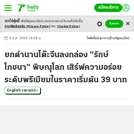
สมัครบริการ
เราใช้คุ้กกี้
เพื่อให้ทุกคนได้ประสบ
การณ์การใช้งานที่ดียิ่งขึ้น
+
ก
ก
-ก
รับทราบ
อ่านเพิ่มเติมคลิก
(Privacy Policy)
และ
(Cookie Policy)
8 ก.ค. 2569 14:58 น.
ไลฟ์สไตล์
อาหาร
ไทยรัฐออนไลน์
ยกตำนานโต๊ะจีนลงกล่อง "รักษ์
โภชนา" พิษณุโลก เสิร์ฟความอร่อย
ระดับพรีเมียมในราคาเริ่มต้น 39 บาท
English version
...