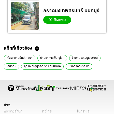
กราดยิงเทพศิรินทร์ นนทบุรี
ติดตาม
ข่าวที่เกี่ยวข้อง
ร้านเนื้อตุ๋นริมถนนมิตรภาพ ชูเอ็นแก้วตุ๋น น้ำซุปใสรสเด็ด ราคาเริ่ม 60 บาท
อิ่มคุ้มยุคประหยัด น้ำซุปสุดเข้มข้นที่ "แซ่บซี๊ด ก๋วยเตี๋ยว ร.เรือ" พิษณุโลก
เริ่มต้นชามละ 19 บาท
แลนดิ้งไทยแล้ว IPPE KOPPE ร้านแกงกะหรี่ชื่อดังจากญี่ปุ่น เปิดสาขาแรก
ที่เซ็นทรัลเวิลด์
เทียน เทียน ติ่มซำ ราคาเดียวเข่งละ 10 บาท มีให้เลือกกว่า 30 หน้า ทำสด
ใหม่ทุกวัน
ห้องอาหารสายรุ้ง ตำนานความอร่อยกาฬสินธุ์ เปิดหน้าร้านทางไลน์สู้โค