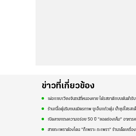
ข่าวที่เกี่ยวข้อง
เฝอแซบเวียงจันทน์ที่หนองคาย ได้รสชาติแบบต้นตำร
ร้านเนื้อตุ๋นริมถนนมิตรภาพ ชูเอ็นแก้วตุ๋น น้ำซุปใสรสเ
เปิดลายแทงความอร่อย 50 ปี "ลอดช่องเค็ม" อาหา
สายกะเพราต้องโดน "ก็เพราะ กะเพรา" ร้านเด็ดเครื่อง