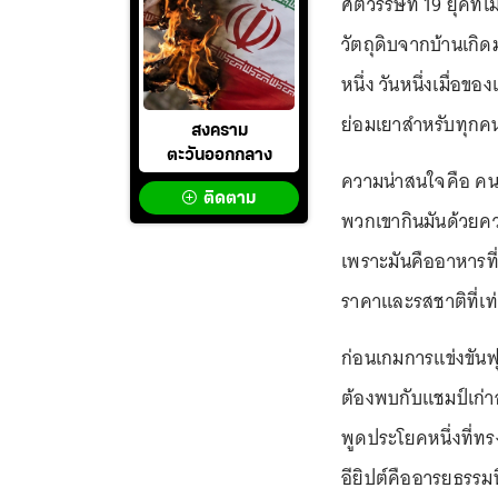
ศตวรรษที่ 19 ยุคที่
วัตถุดิบจากบ้านเกิดมา
หนึ่ง วันหนึ่งเมื่อข
ย่อมเยาสำหรับทุกค
สงคราม
ตะวันออกกลาง
ความน่าสนใจคือ คนอ
ติดตาม
พวกเขากินมันด้วยควา
เพราะมันคืออาหารที่
ราคาและรสชาติที่เท่
ก่อนเกมการแข่งขันฟุ
ต้องพบกับแชมป์เก่าอ
พูดประโยคหนึ่งที่ท
อียิปต์คืออารยธรรมที