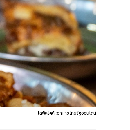
ไลฟ์สไตล์
อาหาร
ไทยรัฐออนไลน์