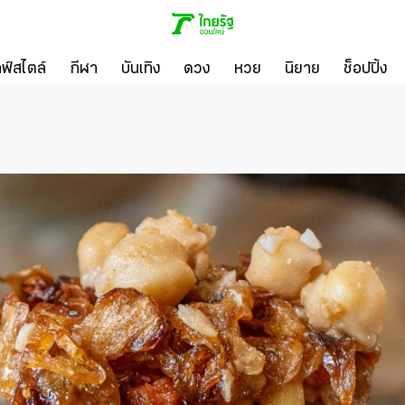
ลฟ์สไตล์
กีฬา
บันเทิง
ดวง
หวย
นิยาย
ช็อปปิ้ง