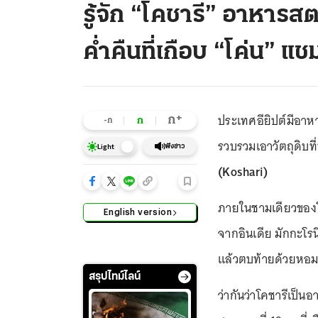
รู้จัก “โคชารี” อาหารสตร
ค่ำคืนที่เกือบ “โค่น” แช
ประเทศอียิปต์มีอาห
+
ก
ก
-ก
รวบรวมเอาวัตถุดิบที
ฟังข่าว
Light
(Koshari)
ภายในชามเดียวของโค
English version
จากอินเดีย มักกะโร
แล้วตบท้ายด้วยหอ
สรุปไทม์ไลน์
ว่ากันว่าโคชารีเป็น