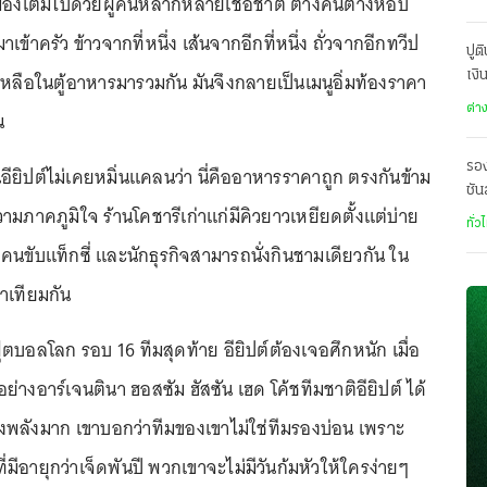
เมืองเต็มไปด้วยผู้คนหลากหลายเชื้อชาติ ต่างคนต่างหอบ
เข้าครัว ข้าวจากที่หนึ่ง เส้นจากอีกที่หนึ่ง ถั่วจากอีกทวีป
ปู
องเหลือในตู้อาหารมารวมกัน มันจึงกลายเป็นเมนูอิ่มท้องราคา
เงิ
ระบ
ต่า
น
รอง
ียิปต์ไม่เคยหมิ่นแคลนว่า นี่คืออาหารราคาถูก ตรงกันข้าม
ชัน
มภาคภูมิใจ ร้านโคชารีเก่าแก่มีคิวยาวเหยียดตั้งแต่บ่าย
เสี
ทั่ว
คนขับแท็กซี่ และนักธุรกิจสามารถนั่งกินชามเดียวกัน ใน
าเทียมกัน
ตบอลโลก รอบ 16 ทีมสุดท้าย อียิปต์ต้องเจอศึกหนัก เมื่อ
ย่างอาร์เจนตินา ฮอสซัม ฮัสซัน เฮด โค้ชทีมชาติอียิปต์ ได้
รงพลังมาก เขาบอกว่าทีมของเขาไม่ใช่ทีมรองบ่อน เพราะ
่มีอายุกว่าเจ็ดพันปี พวกเขาจะไม่มีวันก้มหัวให้ใครง่ายๆ