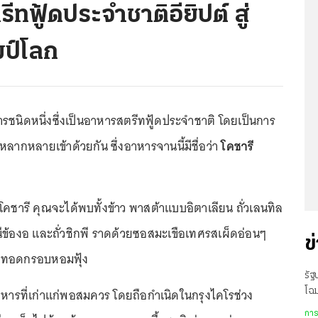
ีทฟู้ดประจำชาติอียิปต์ สู่
มป์โลก
ารชนิดหนึ่งซึ่งเป็นอาหารสตรีทฟู้ดประจำชาติ โดยเป็นการ
่หลากหลายเข้าด้วยกัน ซึ่งอาหารจานนี้มีชื่อว่า
โคชารี
ชารี คุณจะได้พบทั้งข้าว พาสต้าแบบอิตาเลียน ถั่วเลนทิล
นีข้องอ และถั่วชิกพี ราดด้วยซอสมะเขือเทศรสเผ็ดอ่อนๆ
ข
มทอดกรอบหอมฟุ้ง
รัฐ
อาหารที่เก่าแก่พอสมควร โดยถือกำเนิดในกรุงไคโรช่วง
โฉม
สำน
การ