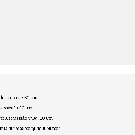
...
ับ ในราคาชามละ 60 บาท
ด็ด ราคาเริ่ม 60 บาท
รคาวโบราณรสเด็ด ชามละ 10 บาท
แน่น แบงก์เดียวอิ่มคุ้มแถมมีเงินทอน