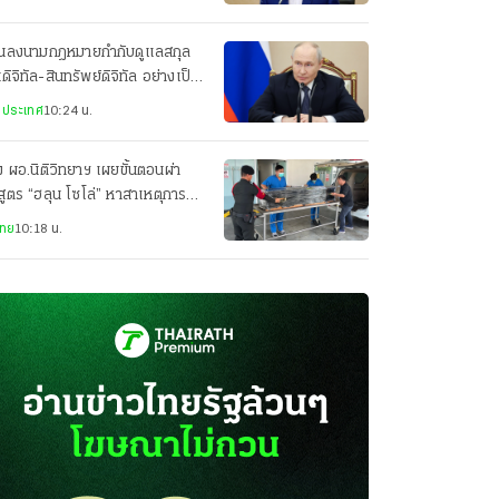
ตินลงนามกฎหมายกำกับดูแลสกุล
นดิจิทัล-สินทรัพย์ดิจิทัล อย่างเป็น
บครั้งแรก
งประเทศ
10:24 น.
 ผอ.นิติวิทยาฯ เผยขั้นตอนผ่า
สูตร “ฮลุน โซโล่” หาสาเหตุการ
ยชีวิตอย่างละเอียด
ไทย
10:18 น.