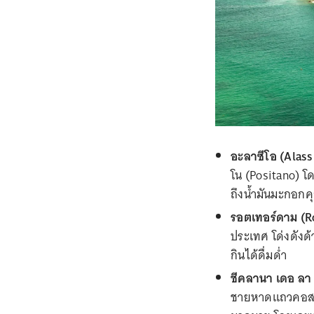
อะลาซีโอ (Alassi
โน (Positano) โ
ถึงน้ำมันมะกอก
รอตเทอร์ดาม (Ro
ประเทศ โด่งดังด
กินได้ดื่มด่ำ
ชีคลานา เดอ ลา 
ชายหาดแถวคอสต้า