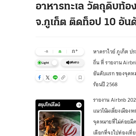
อาหารทะเล วัตถุดิบท้อง
จ.ภูเก็ต ติดท็อป 10 อัน
หาดราไวย์ ภูเก็ต ป
+
ก
ก
-ก
ถิ่น ที่ รายงาน Air
ฟังข่าว
Light
อันดับแรก ของจุดหม
ร้อนปี 2568
รายงาน Airbnb 2025 
สรุปไทม์ไลน์
แนวโน้มเลี่ยงเมืองห
จุดหมายที่ไม่ค่อยมี
เลือกที่จะไปท่องเที