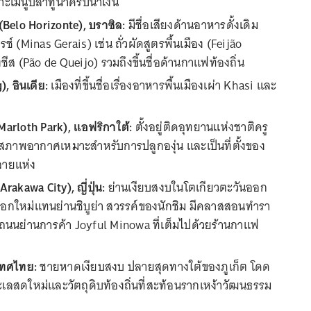
เมนูปลาทูน่าครีบน้ำเงิน
(Belo Horizonte), บราซิล:
มีชื่อเสียงด้านอาหารดั้งเดิม
รช์ (Minas Gerais) เช่น ถั่วผัดสูตรพื้นเมือง (Feijão
ชีส (Pão de Queijo) รวมถึงขึ้นชื่อด้านกาแฟท้องถิ่น
, อินเดีย:
เมืองที่ขึ้นชื่อเรื่องอาหารพื้นเมืองเผ่า Khasi และ
Marloth Park), แอฟริกาใต้:
ตั้งอยู่ติดอุทยานแห่งชาติครู
มีสภาพอากาศเหมาะสำหรับการปลูกองุ่น และเป็นที่ตั้งของ
หลายแห่ง
rakawa City), ญี่ปุ่น:
ย่านเงียบสงบในโตเกียวตะวันออก
เลือกใหม่แทนย่านชิบูย่า สวรรค์ของนักชิม มีคลาสสอนทำรา
ละถนนย่านการค้า Joyful Minowa ที่เต็มไปด้วยร้านกาแฟ
เทศไทย:
ชายหาดเงียบสงบ ปลายสุดทางใต้ของภูเก็ต โดด
เลสดใหม่และวัตถุดิบท้องถิ่นที่สะท้อนรากเหง้าวัฒนธรรม