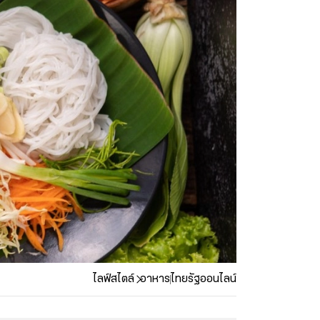
ไลฟ์สไตล์
อาหาร
ไทยรัฐออนไลน์