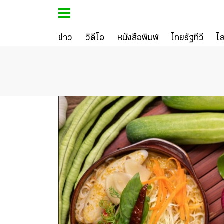
ข่าว
วิดีโอ
หนังสือพิมพ์
ไทยรัฐทีวี
ไ