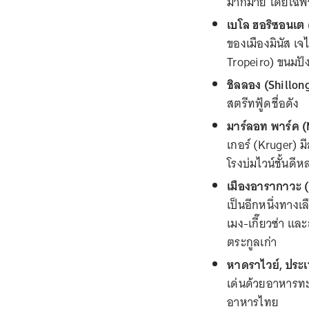
มากมาย โดยเฉพาะ
เบโล ฮอริซอนเต 
ของเมืองมินัส เจไ
Tropeiro) ขนมปัง
ชิลลอง (Shillong)
สตรีทฟู้ดชื่อดัง
มาร์ลอท พาร์ค (
เกอร์ (Kruger) 
โรงบ่มไวน์ชั้นดี
เมืองอารากาวะ (A
เป็นอีกหนึ่งทาง
เมง-เกี๊ยวซ่า แ
ตระกูลเก่า
หาดราไวย์, ประ
เด่นด้วยอาหารทะ
อาหารไทย