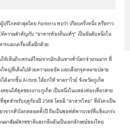
้บริโภคล่าสุดโดย Panterra พบว่า เกือบครึ่งหนึ่ง หรือราว
ห้ความสำคัญกับ “อาหารท้องถิ่นแท้ๆ” เป็นอันดับหนึ่งใน
รและเครื่องดื่มอีกด้วย
นให้เห็นถึงเทรนด์ใหม่จากนักเดินทางทั่วโลกจำนวนมาก ที่
เมืองใหญ่ที่เต็มไปด้วยความแออัด และเลือกจุดหมายปลาย
งได้มากขึ้น Airbnb ได้ยกให้ หาดราไวย์ จังหวัดภูเก็ต
อนใต้สุดของเกาะภูเก็ต เป็นหนึ่งในแหล่งท่องเที่ยวสาย
ที่สุดสำหรับฤดูร้อนปี 2568 โดยมี “อาหารไทย” ที่ยังคงเป็น
ี่ยวจากทั่วโลกตลอดทั้งปี ถือเป็นซอฟต์พาวเวอร์ที่แข็งแกร่ง
คนมาสัมผัสรสชาติและกลิ่นอันเป็นเอกลักษณ์ของไทย