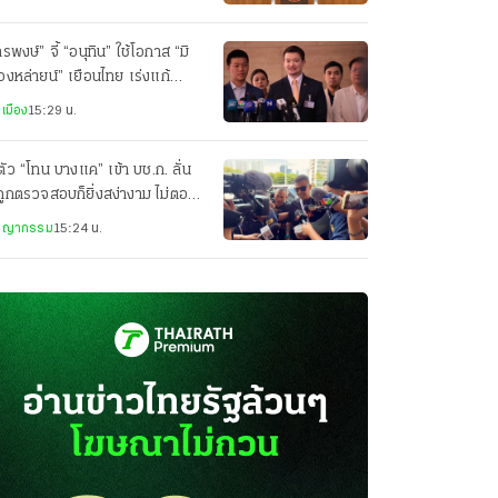
พงษ์” จี้ “อนุทิน” ใช้โอกาส “มิ
องหล่ายน์” เยือนไทย เร่งแก้
ญหาน้ำ-อากาศข้ามแดน
เมือง
15:29 น.
ตัว “โทน บางแค” เข้า บช.ก. ลั่น
งถูกตรวจสอบก็ยิ่งสง่างาม ไม่ตอบ
ถาม ทำไมกล้องแพง
ชญากรรม
15:24 น.