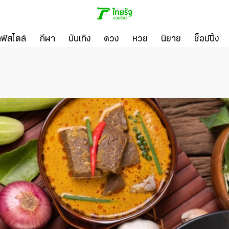
ลฟ์สไตล์
กีฬา
บันเทิง
ดวง
หวย
นิยาย
ช็อปปิ้ง