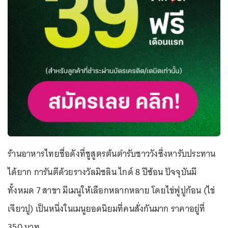
ร้านอาหารไทยชื่อดังที่ชูสูตรต้นตำรับชาววังซึ่งหารับประทาน
ได้ยาก การันตีด้วยรางวัลมิชลิน ไกด์ 8 ปีซ้อน ปัจจุบันมี
ทั้งหมด 7 สาขา มีเมนูให้เลือกหลากหลาย โดยไข่ฟูปูก้อน (ไข่
เจียวปู) เป็นหนึ่งในเมนูยอดนิยมที่คนสั่งกันมาก ราคาอยู่ที่
350 บาท