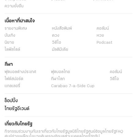
ความยั่งยืน
เนื้อหาที่น่าสนใจ
รายงานพิเศษ
หนังสือพิมพ์
คอลัมน์
บันเทิง
ดวง
หวย
นิยาย
วิดีโอ
Podcast
ไลฟ์สไตล์
มัลติมีเดีย
กีฬา
ฟุตบอลต่่างประเทศ
ฟุตบอลไทย
คอลัมน์
ไฟต์สปอร์ต
กีฬาโลก
วิดีโอ
แกลเลอรี่
Carabao 7-a-Side Cup
ช็อปปิ้ง
ไทยรัฐอีเวนต์
เกี่ยวกับไทยรัฐ
กิจกรรม
ร่วมงานกับเรา
เกี่ยวกับไทยรัฐ
มูลนิธิไทยรัฐ
ศูนย์ข้อมูลไทยรัฐ
FAQ
ศูนย์ช่วยเหลือ
นโยบายคุ้มครองข้อมูลส่วนบุคคลไทยรัฐกรุ๊ป