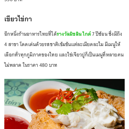
เขียวไข่กา
อีกหนึ่งร้านอาหารไทยที่ได้
รางวัลมิชลิน ไกด์
7 ปีซ้อน ซึ่งมีถึง
4 สาขา โดดเด่นด้วยรสชาติเข้มข้นแต่ละเมียดละไม มีเมนูให้
เลือกทั่วทุกภูมิภาคของไทย และไข่เจียวปูก็เป็นเมนูที่หลายคน
ไม่พลาด ในราคา 480 บาท