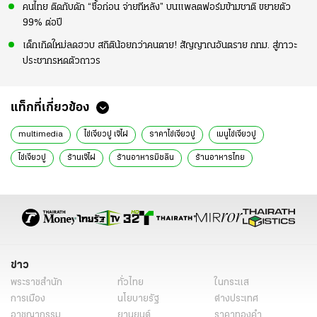
คนไทย ติดกับดัก “ซื้อก่อน จ่ายทีหลัง” บนแพลตฟอร์มข้ามชาติ ขยายตัว
99% ต่อปี
เด็กเกิดใหม่ลดฮวบ สถิติน้อยกว่าคนตาย! สัญญาณอันตราย กทม. สู่ภาวะ
ประชากรหดตัวถาวร
แท็กที่เกี่ยวข้อง
multimedia
ไข่เจียวปู เจ๊ไฝ
ราคาไข่เจียวปู
เมนูไข่เจียวปู
ไข่เจียวปู
ร้านเจ๊ไฝ
ร้านอาหารมิชลิน
ร้านอาหารไทย
ร้านกาลิค
ครัวอัปษร
ร้านเขียวไข่กา
แหลมเจริญซีฟู้ด
หน่องริมคลอง
อาหารทะเล
ข่าว
พระราชสำนัก
ทั่วไทย
ในกระแส
การเมือง
นโยบายรัฐ
ต่างประเทศ
อาชญากรรม
ยานยนต์
ราคาทองคำ