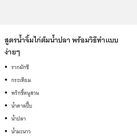
สูตรน้ำจิ้มไก่ต้มน้ำปลา พร้อมวิธีทำแบบ
ง่ายๆ
รากผักชี
กระเทียม
พริกขี้หนูสวน
น้ำตาลปี๊บ
น้ำปลา
น้ำมะนาว