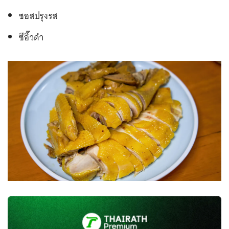
ซอสปรุงรส
ซีอิ๊วดำ