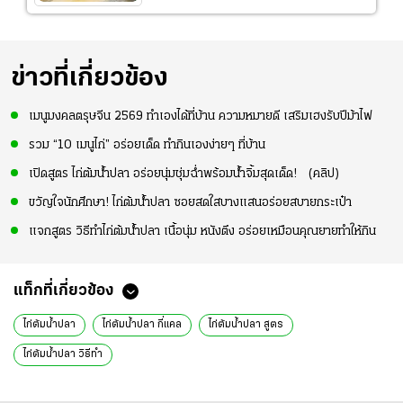
ข่าวที่เกี่ยวข้อง
เมนูมงคลตรุษจีน 2569 ทำเองได้ที่บ้าน ความหมายดี เสริมเฮงรับปีม้าไฟ
รวม “10 เมนูไก่” อร่อยเด็ด ทำกินเองง่ายๆ ที่บ้าน
เปิดสูตร ไก่ต้มน้ำปลา อร่อยนุ่มชุ่มฉ่ำพร้อมน้ำจิ้มสุดเด็ด! (คลิป)
ขวัญใจนักศึกษา! ไก่ต้มน้ำปลา ซอยสดใสบางแสนอร่อยสบายกระเป๋า
แจกสูตร วิธีทำไก่ต้มน้ำปลา เนื้อนุ่ม หนังตึง อร่อยเหมือนคุณยายทำให้กิน
แท็กที่เกี่ยวข้อง
ไก่ต้มน้ำปลา
ไก่ต้มน้ำปลา กี่แคล
ไก่ต้มน้ำปลา สูตร
ไก่ต้มน้ำปลา วิธีทำ