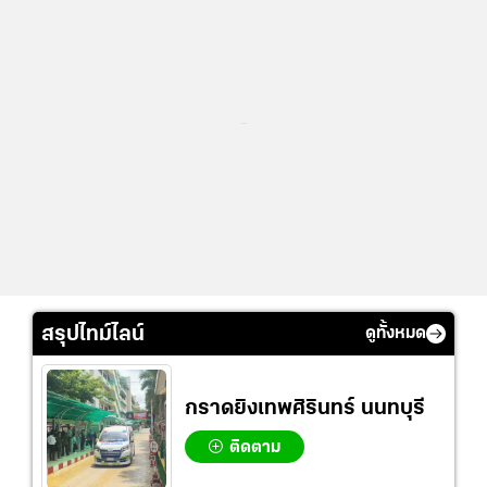
...
สรุปไทม์ไลน์
ดูทั้งหมด
กราดยิงเทพศิรินทร์ นนทบุรี
ติดตาม