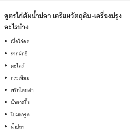
สูตรไก่ต้มน้ำปลา เตรียมวัตถุดิบ-เครื่องปรุง
อะไรบ้าง
เนื้อไก่สด
รากผักชี
ตะไคร้
กระเทียม
พริกไทยดำ
น้ำตาลปี๊บ
ใบมะกรูด
น้ำปลา