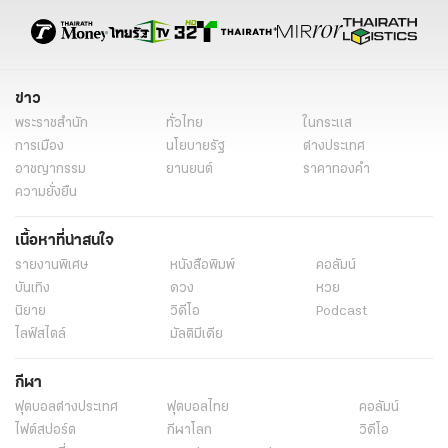
ข่าว
พระราชสำนัก
ทั่วไทย
ในกระแส
การเมือง
นโยบายรัฐ
ต่างประเทศ
อาชญากรรม
ยานยนต์
ราคาทองคำ
ความยั่งยืน
เนื้อหาที่น่าสนใจ
รายงานพิเศษ
หนังสือพิมพ์
คอลัมน์
บันเทิง
ดวง
หวย
นิยาย
วิดีโอ
Podcast
ไลฟ์สไตล์
มัลติมีเดีย
กีฬา
ฟุตบอลต่่างประเทศ
ฟุตบอลไทย
คอลัมน์
ไฟต์สปอร์ต
กีฬาโลก
วิดีโอ