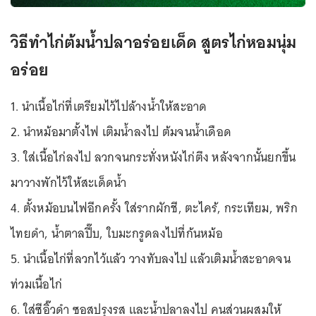
วิธีทำไก่ต้มน้ำปลาอร่อยเด็ด สูตรไก่หอมนุ่ม
อร่อย
1. นำเนื้อไก่ที่เตรียมไว้ไปล้างน้ำให้สะอาด
2. นำหม้อมาตั้งไฟ เติมน้ำลงไป ต้มจนน้ำเดือด
3. ใส่เนื้อไก่ลงไป ลวกจนกระทั่งหนังไก่ตึง หลังจากนั้นยกขึ้น
มาวางพักไว้ให้สะเด็ดน้ำ
4. ตั้งหม้อบนไฟอีกครั้ง ใส่รากผักชี, ตะไคร้, กระเทียม, พริก
ไทยดำ, น้ำตาลปี๊บ, ใบมะกรูดลงไปที่ก้นหม้อ
5. นำเนื้อไก่ที่ลวกไว้แล้ว วางทับลงไป แล้วเติมน้ำสะอาดจน
ท่วมเนื้อไก่
6. ใส่ซีอิ๊วดำ ซอสปรุงรส และน้ำปลาลงไป คนส่วนผสมให้