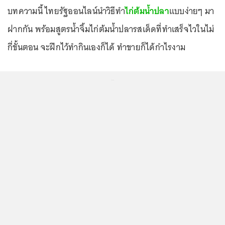
บทความนี้ ไทยรัฐออนไลน์นำวิธีทำ
ไก่ต้มน้ำปลา
แบบง่ายๆ มา
ฝากกัน พร้อมสูตรน้ำจิ้มไก่ต้มน้ำปลารสเด็ดที่ทำเสร็จไวในไม่
กี่ขั้นตอน จะฝึกไว้ทำกินเองก็ได้ ทำขายก็ได้กำไรงาม
...