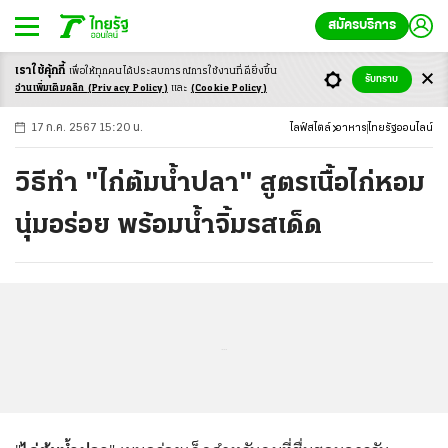
สมัครบริการ
เราใช้คุ้กกี้
เพื่อให้ทุกคนได้ประสบ
การณ์การใช้งานที่ดียิ่งขึ้น
+
ก
ก
-ก
รับทราบ
อ่านเพิ่มเติมคลิก
(Privacy Policy)
และ
(Cookie Policy)
17 ก.ค. 2567 15:20 น.
ไลฟ์สไตล์
อาหาร
ไทยรัฐออนไลน์
วิธีทำ "ไก่ต้มน้ำปลา" สูตรเนื้อไก่หอม
นุ่มอร่อย พร้อมน้ำจิ้มรสเด็ด
...