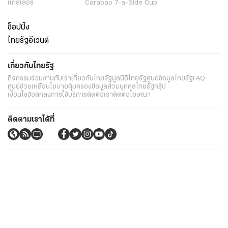
แกลเลอรี่
Carabao 7-a-Side Cup
ช็อปปิ้ง
ไทยรัฐอีเวนต์
เกี่ยวกับไทยรัฐ
กิจกรรม
ร่วมงานกับเรา
เกี่ยวกับไทยรัฐ
มูลนิธิไทยรัฐ
ศูนย์ข้อมูลไทยรัฐ
FAQ
ศูนย์ช่วยเหลือ
นโยบายคุ้มครองข้อมูลส่วนบุคคลไทยรัฐกรุ๊ป
เงื่อนไขข้อตกลงการใช้บริการ
ติดต่อเรา
ติดต่อโฆษณา
ติดตามเราได้ที่
Application
My THAIRATH