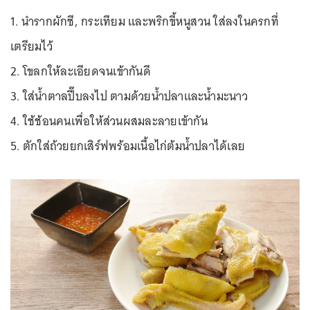
1. นำรากผักชี, กระเทียม และพริกขี้หนูสวน ใส่ลงในครกที่
เตรียมไว้
2. โขลกให้ละเอียดจนเข้ากันดี
3. ใส่น้ำตาลปี๊บลงไป ตามด้วยน้ำปลาและน้ำมะนาว
4. ใช้ช้อนคนเพื่อให้ส่วนผสมละลายเข้ากัน
5. ตักใส่ถ้วยยกเสิร์ฟพร้อมเนื้อไก่ต้มน้ำปลาได้เลย