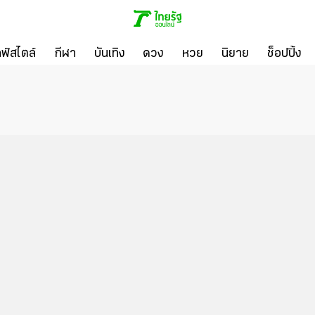
ลฟ์สไตล์
กีฬา
บันเทิง
ดวง
หวย
นิยาย
ช็อปปิ้ง