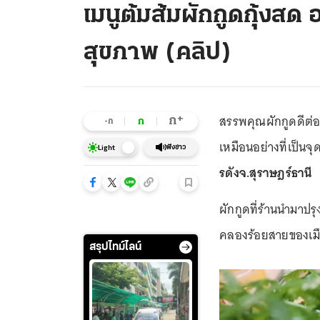
เมนูต้มส้มผักกูดกุ้งสด 
สุขภาพ (คลิป)
สรรพคุณผักกูดดีต่อ
+
ก
ก
-ก
เหมือนอย่างที่เป็นจ
ฟังข่าว
Light
รดังจ.สุราษฎร์ธานี
ผักกูดที่ร้านนำมาปรุ
คลองร้อยสายของเมื
สรุปไทม์ไลน์