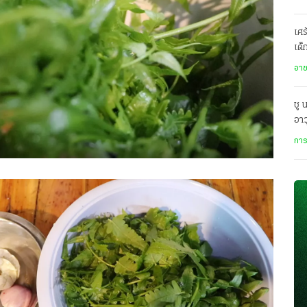
เศร
เด็
1 
อา
ชู 
อา
เทพ
การ