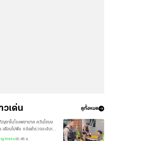
...
่าวเด่น
ดูทั้งหมด
บกัญชาในโรงพยาบาล ควันโขมง
.เตือนไม่ฟัง แจ้งตำรวจระงับเหตุ
กล่าวตักเตือน
ชญากรรม
15:45 น.