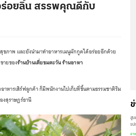
อร่อยลิ้น สรรพคุณดีกับ
สุขภาพ และยังนำมาทำอาหารเมนูผักกูดได้อร่อยอีกด้วย
ุดขายของ
ร้านบ้านเตี่ยชมตะวัน ร้านอาหา
งอาหารเสิร์ฟลูกค้า ก็มีพนักงานไปเก็บที่ขึ้นตามธรรมชาติริม
องสุราษฎร์ธานี
ข
สู
รปภ
ว่า
อา