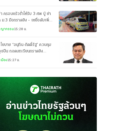
้า ครอบครัวร่ำไห้รับ 3 ศพ ปู่ ย่า
ก ม.3 มือกราดยิง - เหยื่อดับเพิ่ม
ศพ
ชญากรรม
15:28 น.
นโยบาย “อนุทิน-กิตติ์รัฐ” ควบคุม
วุธปืน ถอดบทเรียนกราดยิง
ศิรินทร์
เมือง
15:27 น.