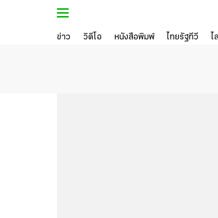
ข่าว
วิดีโอ
หนังสือพิมพ์
ไทยรัฐทีวี
ไ