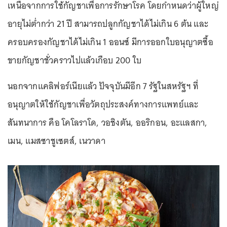
เหนือจากการใช้กัญชาเพื่อการรักษาโรค โดยกำหนดว่าผู้ใหญ่
อายุไม่ต่ำกว่า 21 ปี สามารถปลูกกัญชาได้ไม่เกิน 6 ต้น และ
ครอบครองกัญชาได้ไม่เกิน 1 ออนซ์ มีการออกใบอนุญาตซื้อ
ขายกัญชาชั่วคราวไปแล้วเกือบ 200 ใบ
นอกจากแคลิฟอร์เนียแล้ว ปัจจุบันมีอีก 7 รัฐในสหรัฐฯ ที่
อนุญาตให้ใช้กัญชาเพื่อวัตถุประสงค์ทางการแพทย์และ
สันทนาการ คือ โคโลราโด, วอชิงตัน, ออริกอน, อะแลสกา,
เมน, แมสซาชูเซตส์, เนวาดา