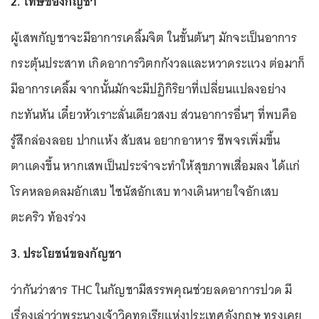
2. โทษของกัญชา
ผู้เสพกัญชาจะมีอาการเคลิ้มจิต ในขั้นต้นๆ มักจะเป็นอาการ
กระตุ้นประสาท เกิดอาการวิตกกังวลและหวาดระแวง ต่อมาก็
มีอาการเคลิ้ม จากนั้นมักจะมีปฏิกิริยาที่เปลี่ยนแปลงอย่าง
กะทันหัน เดี๋ยวหัวเราะลั่นเดียวสงบ ส่วนอาการอื่นๆ ที่พบคือ
รู้สึกล่องลอย ปากแห้ง สับสน อยากอาหาร ชีพจรเพิ่มขึ้น
ตาแดงขึ้น หากเสพเป็นประจำจะทำให้สุขภาพเสื่อมลง ได้แก่
โรคหลอดลมอักเสบ ไซนัสอักเสบ ทางเดินหายใจอักเสบ
ตะคริว ท้องร่วง
3. ประโยชน์ของกัญชา
ว่ากันว่าสาร THC ในกัญชามีสรรพคุณช่วยลดอาการปวด มี
เรื่องเล่าว่าพระนางเจ้าวิคทอเรียแห่งประเทศอังกฤษ ทรงเคย