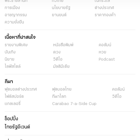
พระราชสำนัก
ทั่วไทย
ในกระแส
การเมือง
นโยบายรัฐ
ต่างประเทศ
อาชญากรรม
ยานยนต์
ราคาทองคำ
ความยั่งยืน
เนื้อหาที่น่าสนใจ
รายงานพิเศษ
หนังสือพิมพ์
คอลัมน์
บันเทิง
ดวง
หวย
นิยาย
วิดีโอ
Podcast
ไลฟ์สไตล์
มัลติมีเดีย
กีฬา
ฟุตบอลต่่างประเทศ
ฟุตบอลไทย
คอลัมน์
ไฟต์สปอร์ต
กีฬาโลก
วิดีโอ
แกลเลอรี่
Carabao 7-a-Side Cup
ช็อปปิ้ง
ไทยรัฐอีเวนต์