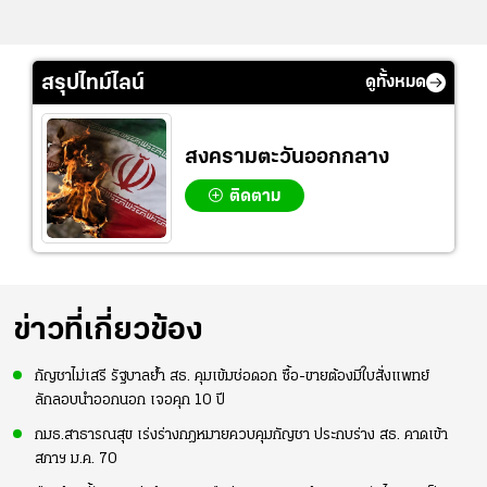
สรุปไทม์ไลน์
ดูทั้งหมด
สงครามตะวันออกกลาง
ติดตาม
ข่าวที่เกี่ยวข้อง
กัญชาไม่เสรี รัฐบาลย้ำ สธ. คุมเข้มช่อดอก ซื้อ-ขายต้องมีใบสั่งแพทย์
ลักลอบนำออกนอก เจอคุก 10 ปี
กมธ.สาธารณสุข เร่งร่างกฎหมายควบคุมกัญชา ประกบร่าง สธ. คาดเข้า
สภาฯ ม.ค. 70