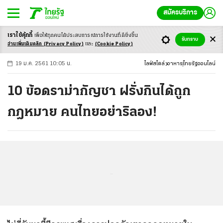
สมัครบริการ
เราใช้คุ้กกี้
เพื่อให้ทุกคนได้ประสบ
การณ์การใช้งานที่ดียิ่งขึ้น
+
ก
ก
-ก
รับทราบ
อ่านเพิ่มเติมคลิก
(Privacy Policy)
และ
(Cookie Policy)
19 ม.ค. 2561 10:05 น.
ไลฟ์สไตล์
อาหาร
ไทยรัฐออนไลน์
10 ข้อดราม่ากัญชา ฝรั่งกินได้ถูก
กฎหมาย คนไทยอย่าริลอง!
...