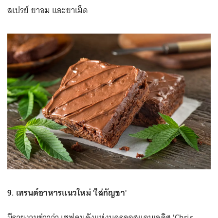
สเปรย์ ยาอม และยาเม็ด
9. เทรนด์อาหารแนวใหม่ 'ใส่กัญชา'
มีรายงานข่าวว่า เชฟคนดังแห่งนครลอสแอนเจลิส 'Chris