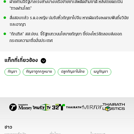
ฝ่ายค้านจี้รัฐบาลเร่งล้างบางเครือข่ายยาเสพติดข้ามชาติ หลังไทยตกเป็น
“ทางผ่านโลก”
สั่งสอบแล้ว ร.ต.อ.หญิง ปมรับหิ้วกัญชาไปจีน หากผิดจริงลงดาบฟันทั้งวินัย
และอาญา
“ภัณฑิล” สส.ปชน. จี้รัฐทบทวนนโยบายกัญชา ชี้ช่องโหว่ลักลอบส่งออก
กระทบความเชื่อมั่นประเทศ
แท็กที่เกี่ยวข้อง
กัญชา
กัญชาถูกกฎหมาย
ปลูกกัญชาในไทย
เมนูกัญชา
ข่าว