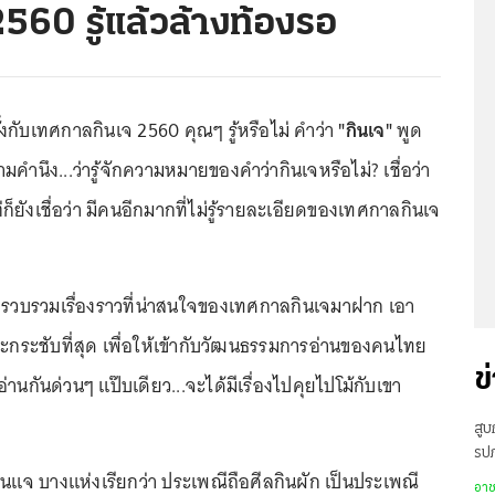
 2560 รู้แล้วล้างท้องรอ
งกับเทศกาลกินเจ 2560 คุณๆ รู้หรือไม่ คำว่า
"กินเจ"
พูด
คำนึง...ว่ารู้จักความหมายของคำว่ากินเจหรือไม่? เชื่อว่า
ก็ยังเชื่อว่า มีคนอีกมากที่ไม่รู้รายละเอียดของเทศกาลกินเจ
รวบรวมเรื่องราวที่น่าสนใจของเทศกาลกินเจมาฝาก เอา
ละกระชับที่สุด เพื่อให้เข้ากับวัฒนธรรมการอ่านของคนไทย
ข
านกันด่วนๆ แป๊บเดียว...จะได้มีเรื่องไปคุยไปโม้กับเขา
สู
รปภ
ินแจ บางแห่งเรียกว่า ประเพณีถือศีลกินผัก เป็นประเพณี
ว่า
อา