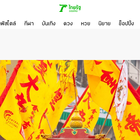
ลฟ์สไตล์
กีฬา
บันเทิง
ดวง
หวย
นิยาย
ช็อปปิ้ง