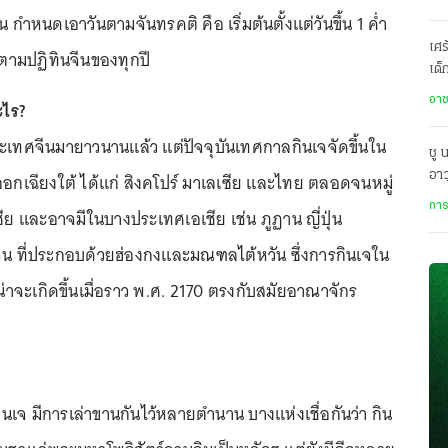
น กำหนดเอาวันตามจันทรคติ คือ เริ่มต้นตั้งแต่วันขึ้น 1 ค่ำ
เศร
 9 ตามปฏิทินจีนของทุกปี
เด็
1 
อา
ะไร?
ที่ประเทศจีนมายาวนานแล้ว แต่ปัจจุบันเทศกาลกินเจจัดขึ้นใน
ชู 
อา
อกเฉียงใต้ ได้แก่ สิงคโปร์ มาเลเซีย และไทย ตลอดจนหมู่
เทพ
การ
ซีย และอาจมีในบางประเทศเอเชีย เช่น ภูฏาน ญี่ปุ่น
น ที่ประกอบด้วยฮ่องกงและมณฑลไต้หวัน ซึ่งการกินเจใน
ว่า น่าจะเกิดขึ้นเมื่อราว พ.ศ. 2170 ตรงกับสมัยอาณาจักร
จ มีการเล่าขานกันไว้หลายตำนาน บางแห่งเชื่อกันว่า กิน