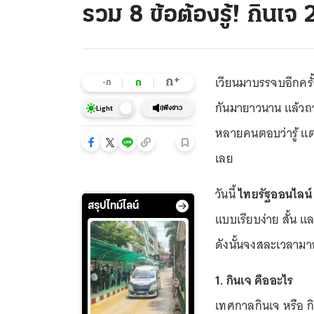
รวม 8 ข้อต้องรู้! กินเจ
เวียนมาบรรจบอีกครั้
+
ก
ก
-ก
กันมายาวนาน แล้วถาม
ฟังข่าว
Light
หลายคนตอบว่ารู้ แต่
เลย
วันนี้
ไทยรัฐออนไลน์
สรุปไทม์ไลน์
แบบเรียบง่าย สั้น แ
ดังนั้นจงสละเวลามาอ่
1. กินเจ คืออะไร
เทศกาลกินเจ หรือ ก