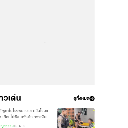
...
่าวเด่น
ดูทั้งหมด
บกัญชาในโรงพยาบาล ควันโขมง
.เตือนไม่ฟัง แจ้งตำรวจระงับเหตุ
กล่าวตักเตือน
ชญากรรม
15:45 น.