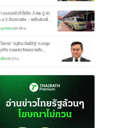
้า ครอบครัวร่ำไห้รับ 3 ศพ ปู่ ย่า
ก ม.3 มือกราดยิง - เหยื่อดับเพิ่ม
ศพ
ชญากรรม
15:28 น.
นโยบาย “อนุทิน-กิตติ์รัฐ” ควบคุม
วุธปืน ถอดบทเรียนกราดยิง
ศิรินทร์
เมือง
15:27 น.