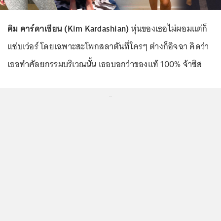
คิม คาร์ดาเชียน (Kim Kardashian)
หุ่นของเธอไม่ผอมแต่ก็
แซ่บเว่อร์ โดยเฉพาะสะโพกสลาตันที่ใครๆ ต่างก็อิจฉา คิดว่า
เธอทำศัลยกรรมบริเวณนั้น เธอบอกว่าของแท้ 100% จ้าซิส
...