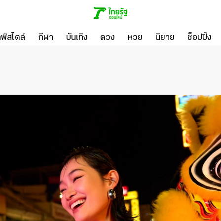
ลฟ์สไตล์
กีฬา
บันเทิง
ดวง
หวย
นิยาย
ช็อปปิ้ง