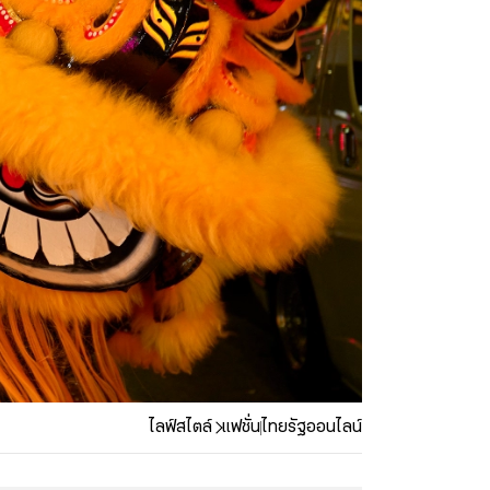
ไลฟ์สไตล์
แฟชั่น
ไทยรัฐออนไลน์