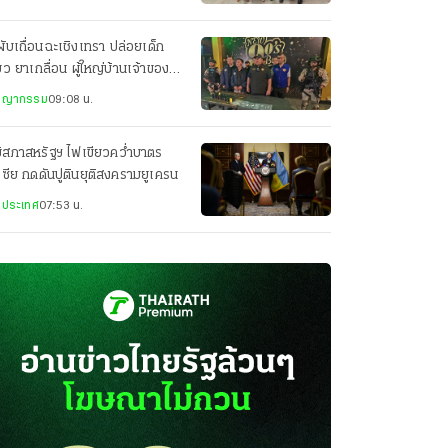
ผับเถื่อนฉะเชิงเทรา ปล่อยเด็ก
่ยว ยาเกลื่อน ผู้ใหญ่บ้านเจ้าของ-
ราชการหุ้นส่วน
ชญากรรม
09:08 น.
ิสภาสหรัฐฯ ไฟเขียวคว่ำบาตร
เซีย กดดันปูตินยุติสงครามยูเครน
งประเทศ
07:53 น.