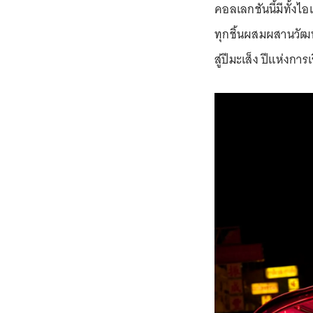
คอลเลกชันนี้มีทั้งไ
ทุกชิ้นผสมผสานวัฒน
สู่ปีมะเส็ง ปีแห่งกา