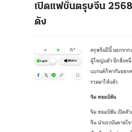
เปิดแฟชั่นตรุษจีน 256
ดัง
ตรุษจีนปีนี้ นอกจา
+
ก
ก
-ก
ผู้ใหญ่แล้ว อีกสิ่งห
ฟังข่าว
Light
แบรนด์ก็พากันออกค
รวมมาให้แล้ว
จิม ทอมป์สัน
จิม ทอมป์สัน เปิดต
จีน นำแรงบันดาลใจ