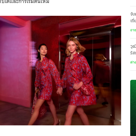
ิบโตและการเริ่มต้นใหม่
จับ
เที
ข้า
อา
วุฒ
รัส
ต่า