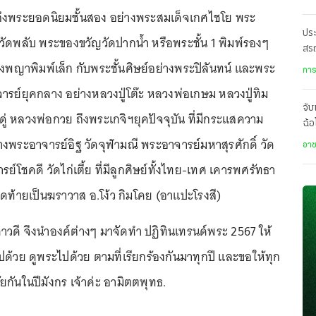
ถึงพระยอดนิยมชั้นสอง อย่างพระสมเด็จเกศไชโย พระ
ประ
ัดพลับ พระของขวัญวัดปากน้ำ หรือพระชั้น 1 พิมพ์รองๆ
สร
พญาพิมพ์เล็ก กับพระชั้นศิษย์อย่างพระปิลันทน์ และพระ
เป
การ
รย์ยุคกลาง อย่างหลวงปู่โต๊ะ หลวงพ่อเกษม หลวงปู่ทิม
จับ
ู่ หลวงพ่อกวย ถึงพระเกจิฯยุคปัจจุบัน ที่มีกระแสความ
ฉ้อ
คว
างพระอาจารย์อิฐ วัดจุฬามณี พระอาจารย์มหาสุรศักดิ์ วัด
อา
ย์โชคดี วัดไก่เตี้ย ที่มีลูกศิษย์ทั้งไทย-เทศ เคารพศรัทธา
ุดท้ายเป็นฆราวาส อ.โง้ว กิมโคย (อาแปะโรงสี)
าวดี จึงนำองค์ต่างๆ มาจัดทำ ปฏิทินเทรนด์พระ 2567 ให้
ปด้วย ดูพระไปด้วย ตามที่เรียกร้องกันมาทุกปี และขอให้ทุก
ยกันในปีมังกร เจ้าค่ะ อามิตตพุทธ.