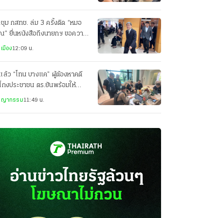
ชุม กสทช. ล่ม 3 ครั้งติด “หมอ
ณ” ยื่นหนังสือถึงนายกฯ ขอความ
็นธรรม
เมือง
12:09 น.
แล้ว “โทน บางแค” ผู้ต้องหาคดี
โกงประชาชน ตร.ยันพร้อมให้
ามเป็นธรรม
ชญากรรม
11:49 น.