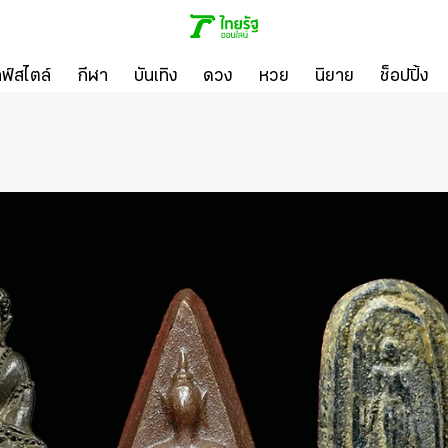
ลฟ์สไตล์
กีฬา
บันเทิง
ดวง
หวย
นิยาย
ช็อปปิ้ง