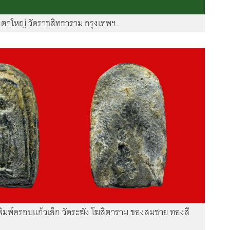
๊กตาใหญ่ วัดราชสิทธาราม กรุงเทพฯ.
พิมพ์ครอบแก้วเล็ก วัดระฆัง โฆสิตาราม ของสมชาย ทองสี