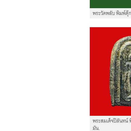
พระวัดพลับ พิมพ์ตุ
พระสมเด็จปิลันทน์ 
มัน.