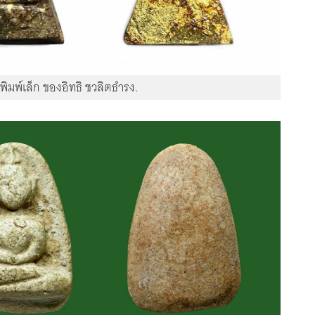
ิมพ์เล็ก ของอิทธิ ชวลิตธำรง.