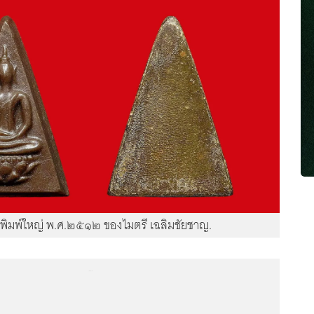
พิมพ์ใหญ่ พ.ศ.๒๕๑๒ ของไมตรี เฉลิมชัยชาญ.
...