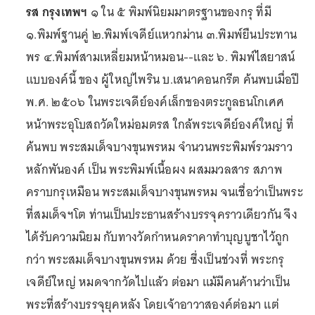
รส กรุงเทพฯ
๑ ใน ๕ พิมพ์นิยมมาตรฐานของกรุ ที่มี
๑.พิมพ์ฐานคู่ ๒.พิมพ์เจดีย์แหวกม่าน ๓.พิมพ์ยืนประทาน
พร ๔.พิมพ์สามเหลี่ยมหน้าหมอน--และ ๖. พิมพ์ไสยาสน์
แบบองค์นี้ ของ ผู้ใหญ่ไพริน บ.เสนาคอนกรีต ค้นพบเมื่อปี
พ.ศ. ๒๕๐๖ ในพระเจดีย์องค์เล็กของตระกูลธนโกเศศ
หน้าพระอุโบสถวัดใหม่อมตรส ใกล้พระเจดีย์องค์ใหญ่ ที่
ค้นพบ พระสมเด็จบางขุนพรหม จำนวนพระพิมพ์รวมราว
หลักพันองค์ เป็น พระพิมพ์เนื้อผง ผสมมวลสาร สภาพ
คราบกรุเหมือน พระสมเด็จบางขุนพรหม จนเชื่อว่าเป็นพระ
ที่สมเด็จฯโต ท่านเป็นประธานสร้างบรรจุคราวเดียวกัน จึง
ได้รับความนิยม กับทางวัดกำหนดราคาทำบุญบูชาไว้ถูก
กว่า พระสมเด็จบางขุนพรหม ด้วย ซึ่งเป็นช่วงที่ พระกรุ
เจดีย์ใหญ่ หมดจากวัดไปแล้ว ต่อมา แม้มีคนค้านว่าเป็น
พระที่สร้างบรรจุยุคหลัง โดยเจ้าอาวาสองค์ต่อมา แต่