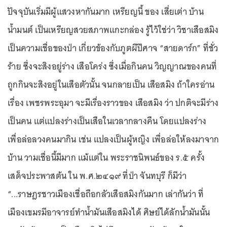
ปัจจุบันเริ่มมีผู้แสวงหากันมาก เหรียญนี้ ของ เสี่ยเต่า บ้าน
น้ำมนต์ เป็นเหรียญสวยสภาพแกะกล่อง รู้ไว้ใช่ว่า วิชาเสือสมิง
เป็นความเชื่อของป่า เกี่ยวข้องกับภูตผีปีศาจ “สายดาร์ก” ที่ชั่ว
ร้าย ซึ่งจะสิงอยู่ร่าง เสือโคร่ง ซึ่งเมื่อกินคน วิญญาณของคนที่
ถูกกินจะสิงอยู่ในเสือตัวนั้น จนกลายเป็น เสือสมิง ถ้าใครอ่าน
เรื่อง เพชรพระอุมา จะมีเรื่องราวของ เสือสมิง ว่า ปกติจะมีร่าง
เป็นคน แต่แปลงร่างเป็นเสือในเวลากลางคืน โดยแปลงร่าง
เพื่อล่อลวงคนมากิน เช่น แปลงเป็นผู้หญิง เพื่อล่อให้ลงมาจาก
บ้าน วามเชื่อนี้มีมาก แม้แต่ใน พระราชนิพนธ์ของ ร.๕ ครั้ง
เสด็จประพาสต้น ใน พ.ศ.๒๔๑๙ ที่ป่า จันทบุรี ก็มีว่า
“...ราษฎรชาวเมืองเชื่อถือกลัวเสือสมิงกันมาก เล่ากันว่า ที่
เมืองเขมรมีอาจารย์ทำน้ำมันเสือสมิงได้ ศิษย์ได้ลักน้ำมันนั้น