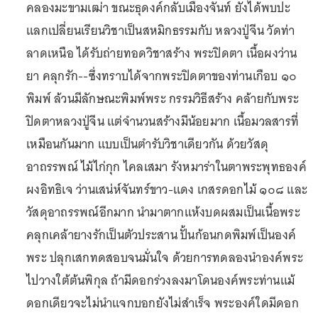
คลองมะขามเฒ่า ขณะธุดงค์กลับเมืองจันท์ ยังได้พบปะ
แลกเปลี่ยนเรียนวิชาเป็นสหมิกธรรมกับ หลวงปู่จีน วัดท่า
ลาดเหนือ ได้รับถ่ายทอดวิชาสร้าง พระปิดตา เนื้อผงว่าน
ยา คลุกรัก--ซึ่งทราบได้จากพระปิดตาของท่านเกือบ ๑๐
พิมพ์ ล้วนมีลักษณะพิมพ์พระ กรรมวิธีสร้าง คล้ายกับพระ
ปิดตาหลวงปู่จีน แต่จำนวนสร้างมีน้อยมาก เนื้อมวลสารที่
เหมือนกันมาก แบบเป็นตำรับวิชาเดียวกัน ด้วยวัสดุ
อาถรรพณ์ ไม้ไก่กุก ไคลเสมา รังหมาร่าในตาพระพุทธองค์
ผงอิทธิเจ ว่านเสน่ห์จันทร์ขาว-แดง เกสรดอกไม้ ๑๐๘ และ
วัสดุอาถรรพณ์อีกมาก นำมาตากแห้งบดผสมเป็นเนื้อพระ
คลุกเคล้ายางรักเป็นตัวประสาน ปั้นก้อนกดพิมพ์เป็นองค์
พระ ปลุกเสกทดสอบจนมั่นใจ ด้วยการทดลองนำองค์พระ
ไปวางใต้ต้นพิกุล ถ้ามีดอกร่วงลงมาโดนองค์พระท่านแม้
ดอกเดียวจะไม่นำแจกบอกยังไม่สำเร็จ พระองค์ใดมีดอก