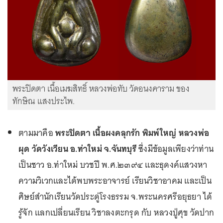
พระปิดตา เนื้อเมฆสิทธิ์ หลวงพ่อทับ วัดอนงคาราม ของ
ทักษิณ แสงประไพ.
ตามมาคือ
พระปิดตา เนื้อผงคลุกรัก พิมพ์ใหญ่ หลวงพ่อ
ผุด วัดวังเวียน อ.ท่าใหม่ จ.จันทบุรี
ซึ่งมีข้อมูลเพียงว่าท่าน
เป็นชาว อ.ท่าใหม่ บวชปี พ.ศ.๒๓๙๔ และธุดงค์แสวงหา
ความวิเวกและได้พบพระอาจารย์ เรียนวิชาอาคม และเป็น
ศิษย์สำนักเรียนวัดประดู่โรงธรรม จ.พระนครศรีอยุธยา ได้
รู้จัก แลกเปลี่ยนเรียน วิชาลงตะกรุด กับ หลวงปู่ศุข วัดปาก