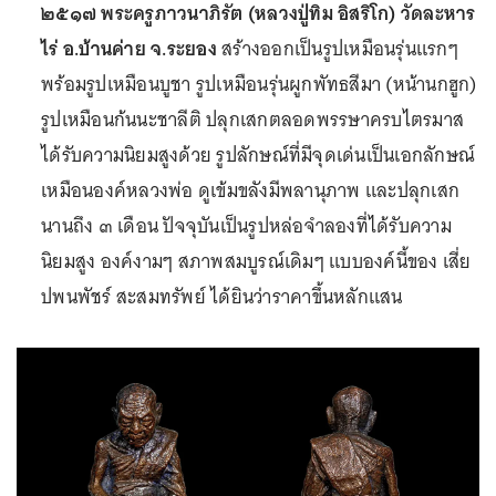
๒๕๑๗ พระครูภาวนาภิรัต (หลวงปู่ทิม อิสริโก) วัดละหาร
ไร่ อ.บ้านค่าย จ.ระยอง
สร้างออกเป็นรูปเหมือนรุ่นแรกๆ
พร้อมรูปเหมือนบูชา รูปเหมือนรุ่นผูกพัทธสีมา (หน้านกฮูก)
รูปเหมือนก้นนะชาลีติ ปลุกเสกตลอดพรรษาครบไตรมาส
ได้รับความนิยมสูงด้วย รูปลักษณ์ที่มีจุดเด่นเป็นเอกลักษณ์
เหมือนองค์หลวงพ่อ ดูเข้มขลังมีพลานุภาพ และปลุกเสก
นานถึง ๓ เดือน ปัจจุบันเป็นรูปหล่อจำลองที่ได้รับความ
นิยมสูง องค์งามๆ สภาพสมบูรณ์เดิมๆ แบบองค์นี้ของ เสี่ย
ปพนพัชร์ สะสมทรัพย์ ได้ยินว่าราคาขึ้นหลักแสน