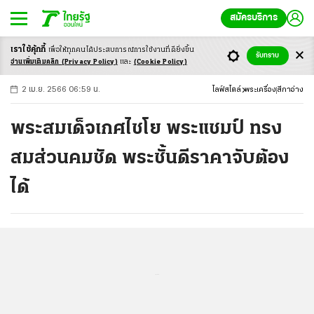
สมัครบริการ
เราใช้คุ้กกี้
เพื่อให้ทุกคนได้ประสบ
การณ์การใช้งานที่ดียิ่งขึ้น
+
ก
ก
-ก
รับทราบ
อ่านเพิ่มเติมคลิก
(Privacy Policy)
และ
(Cookie Policy)
2 เม.ย. 2566 06:59 น.
ไลฟ์สไตล์
พระเครื่อง
สีกาอ่าง
พระสมเด็จเกศไชโย พระแชมป์ ทรง
สมส่วนคมชัด พระชั้นดีราคาจับต้อง
ได้
...