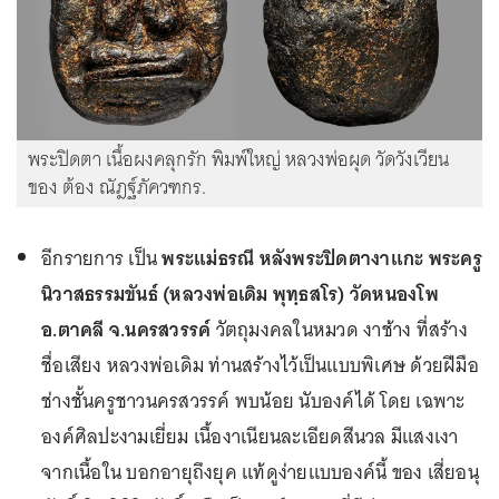
พระปิดตา เนื้อผงคลุกรัก พิมพ์ใหญ่ หลวงพ่อผุด วัดวังเวียน
ของ ต้อง ณัฎฐ์ภัควฑกร.
อีกรายการ เป็น
พระแม่ธรณี หลังพระปิดตางาแกะ พระครู
นิวาสธรรมขันธ์ (หลวงพ่อเดิม พุทฺธสโร) วัดหนองโพ
อ.ตาคลี จ.นครสวรรค์
วัตถุมงคลในหมวด งาช้าง ที่สร้าง
ชื่อเสียง หลวงพ่อเดิม ท่านสร้างไว้เป็นแบบพิเศษ ด้วยฝีมือ
ช่างชั้นครูชาวนครสวรรค์ พบน้อย นับองค์ได้ โดย เฉพาะ
องค์ศิลปะงามเยี่ยม เนื้องาเนียนละเอียดสีนวล มีแสงเงา
จากเนื้อใน บอกอายุถึงยุค แท้ดูง่ายแบบองค์นี้ ของ เสี่ยอนุ