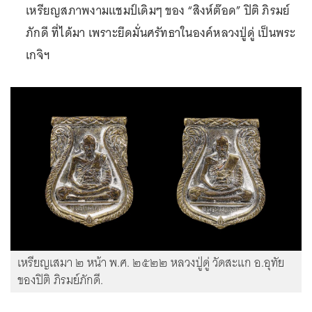
เหรียญสภาพงามแชมป์เดิมๆ ของ “สิงห์ต๊อด” ปิติ ภิรมย์
ภักดี ที่ได้มา เพราะยึดมั่นศรัทธาในองค์หลวงปู่ดู่ เป็นพระ
เกจิฯ
เหรียญเสมา ๒ หน้า พ.ศ. ๒๕๒๒ หลวงปู่ดู่ วัดสะแก อ.อุทัย
ของปิติ ภิรมย์ภักดี.