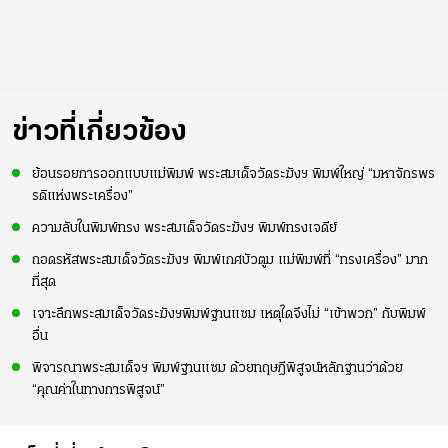
ข่าวที่เกี่ยวข้อง
ย้อนรอยการออกแบบแม่พิมพ์ พระสมเด็จวัดระฆังฯ พิมพ์ใหญ่ “มหาจักรพร
รดิแห่งพระเครื่อง”
ความลับในพิมพ์ทรง พระสมเด็จวัดระฆังฯ พิมพ์ทรงเจดีย์
ถอดรหัสพระสมเด็จวัดระฆังฯ พิมพ์เกศบัวตูม แม่พิมพ์ที่ “ทรงเครื่อง” มาก
ที่สุด
เจาะลึกพระสมเด็จวัดระฆังฯพิมพ์ฐานแซม เหตุใดจึงไม่ “เข้าพวก” กับพิมพ์
อื่น
พิจารณาพระสมเด็จฯ พิมพ์ฐานแซม ด้วยทฤษฎีพิสูจน์หลักฐานว่าด้วย
“คุณค่าในทางการพิสูจน์”