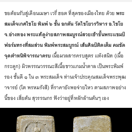
ขอต้อนรับสู่เดือนเมษา เวรี่ ฮอต ที่สุดของเมืองไทย ด้วย
พระ
สมเด็จเกศไชโย พิมพ์ ๖ ชั้น อกตัน วัดไชโยวรวิหาร อ.ไชโย
จ.อ่างทอง พระแท้ดูง่ายสภาพสมบูรณ์สวยเข้าขั้นพระแชมป์
ฟอร์มทรงที่สมส่วน พิมพ์พระสมบูรณ์
เส้นศิลป์ติดเต็ม คมชัด
จุดตำหนิพิจารณาครบ
เนื้อมวลสารครบสูตร แห้งสนิท (เนื้อ
กระดูก) ผิวพรรณวรรณะสีเนื้อขาวแกมน้ำตาล เป็นพระพิมพ์
รอง ชั้นดี ๑ ใน ๓ พระสมเด็จ ท่านเจ้าประคุณสมเด็จพระพุฒ
าจารย์ (โต พรหมรังสี) ที่ราคายังพอจ่ายไหว ตามสภาพอย่าง
นี้ของ เสี่ยต้น สุวรรณกร ฟังว่าอยู่ที่หลักล้านต้นๆ เอง