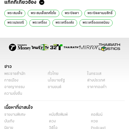
แท็กที่เกี่ยวข้อง
พระสมเด็จ
พระสมเด็จเกศไชโย
พระปิดตา
พระปิดตาเมฆสิทธิ์
พระแม่ธรณี
พระเครื่อง
พระเครื่องดัง
พระเครื่องยอดนิยม
สีกาอ่าง
สนามพระ
สนามพระวิภาวดี
ข่าววันนี้
ข่าว
พระราชสำนัก
ทั่วไทย
ในกระแส
การเมือง
นโยบายรัฐ
ต่างประเทศ
อาชญากรรม
ยานยนต์
ราคาทองคำ
ความยั่งยืน
เนื้อหาที่น่าสนใจ
รายงานพิเศษ
หนังสือพิมพ์
คอลัมน์
บันเทิง
ดวง
หวย
นิยาย
วิดีโอ
Podcast