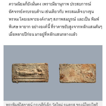
ความนิยมก็ยังมั่นคง เพราะมีอานุภาพ ประสบการณ์
อัศจรรย์ครบรอบด้าน เช่นเดียวกับ พระสมเด็จบางขุน
พรหม โดยเฉพาะองค์งามๆ สภาพสมบูรณ์ และเป็น พิมพ์
พิเศษ หายาก อย่างองค์นี้ ที่ราคาขยับสูงจากหลักแสนต้นๆ
เมื่อหลายปีก่อน มาอยู่ที่หลักแสนกลางแล้ว
พระพิมพ์ไสยาสน์ กรุเจดีย์เล็ก วัดใหม่ อมตรส ของผู้ใหญ่ไพริ