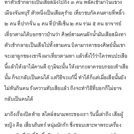
ทาตัวเข้ากลายเป็นเสือสมิงไปถึง ๓ คน พลัดเข้ามาในแขวง
เมืองจันทบุรี ตัวหนึ่งเป็นเสือดุร้าย เที่ยวขบกัดคนตายที่พลิ้ว
๒ คน ที่ปากจั่น ๑ คน ที่ป่าสีเซ็น ๒ คน รวม ๕ คน อาจารย์
เที่ยวตามได้บอกชาวบ้านว่า ศิษย์สามคนลักน้ำมันเสือสมิงทา
ตัวเข้ากลายเป็นเสือไปทั้งสามคน บิดามารดาของศิษย์นั้นเขา
จะเอาลูกของเขาจึงมาเที่ยวตามหา แล้วสั่งไว้ว่าใครพบปะเสือ
นี้แล้วให้เอาไม้คานตี ฤๅมิฉะนั้น ให้เอากะลาครอบรอยเท้าเสือ
นั้น ก็จะกลับเป็นคนได้ แต่วิธีจะแก้นี้ ทำได้ก็แต่เมื่อเสือนั้นยัง
ไม่ทันกินคน รังควานทับเสียแล้ว ถึงจะทำวิธีที่บอกก็ไม่อาจ
กลับเป็นคนได้
มาถึงเรื่องปิดท้าย สไตล์สนามพระของเรา วันนี้เล่าถึง เสือผู้
หญิง คือ เสี่ยนรินทร์ หนุ่มนักรัก ซึ่งชอบเสาะหาพระเครื่อง