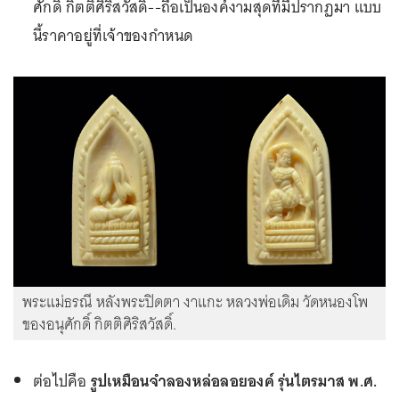
ศักดิ์ กิตติศิริสวัสดิ์--ถือเป็นองค์งามสุดที่มีปรากฏมา แบบ
นี้ราคาอยู่ที่เจ้าของกำหนด
พระแม่ธรณี หลังพระปิดตา งาแกะ หลวงพ่อเดิม วัดหนองโพ
ของอนุศักดิ์ กิตติศิริสวัสดิ์.
ต่อไปคือ
รูปเหมือนจำลองหล่อลอยองค์ รุ่นไตรมาส พ.ศ.