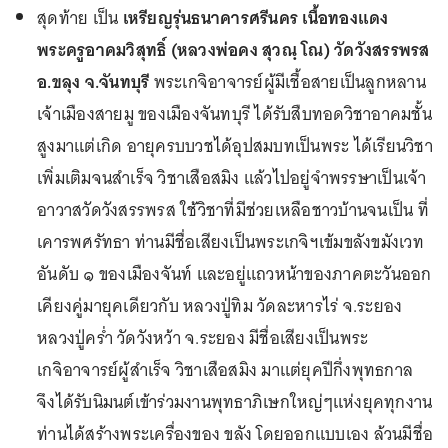
สุดท้าย เป็น
เหรียญรุ่นธนาคารศรีนคร เนื้อทองแดง
พระครูอาคมวิสุทธิ์ (หลวงพ่อคง สุวณฺ โณ) วัดวังสรรพรส
อ.ขลุง จ.จันทบุรี
พระเกจิอาจารย์ผู้มีเชื้อสายเป็นลูกหลาน
เจ้าเมืองสายมู ของเมืองจันทบุรี ได้รับสืบทอดวิชาอาคมชั้น
สูงมาแต่เกิด อายุครบบวชได้อุปสมบทเป็นพระ ได้เรียนวิชา
เพิ่มเติมจนสำเร็จ วิชาเสือสมิง แล้วไปอยู่จำพรรษาเป็นเจ้า
อาวาสวัดวังสรรพรส ใช้วิชาที่มีช่วยเหลือชาวบ้านจนเป็น ที่
เคารพศรัทธา ท่านมีชื่อเสียงเป็นพระเกจิฯเข้มขลังขมังเวท
อันดับ ๑ ของเมืองจันท์ และอยู่แถวหน้าของภาคตะวันออก
เคียงคู่มายุคเดียวกับ หลวงปู่ทิม วัดละหารไร่ จ.ระยอง
หลวงปู่คร่ำ วัดวังหว้า จ.ระยอง มีชื่อเสียงเป็นพระ
เกจิอาจารย์ผู้สำเร็จ วิชาเสือสมิง มาแต่ยุคปีกึ่งพุทธกาล
จึงได้รับนิมนต์เข้าร่วมงานพุทธาภิเษกใหญ่ๆแห่งยุคทุกงาน
ท่านได้สร้างพระเครื่องของ ขลัง โดยออกแบบเอง ล้วนมีชื่อ