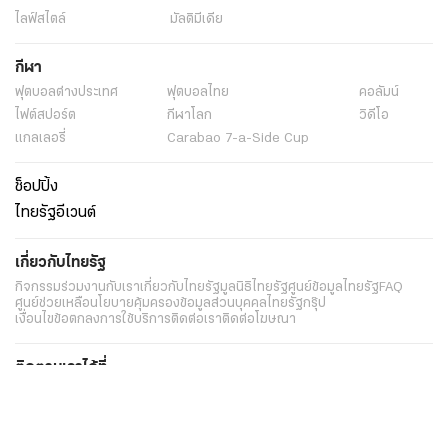
ไลฟ์สไตล์
มัลติมีเดีย
กีฬา
ฟุตบอลต่่างประเทศ
ฟุตบอลไทย
คอลัมน์
ไฟต์สปอร์ต
กีฬาโลก
วิดีโอ
แกลเลอรี่
Carabao 7-a-Side Cup
ช็อปปิ้ง
ไทยรัฐอีเวนต์
เกี่ยวกับไทยรัฐ
กิจกรรม
ร่วมงานกับเรา
เกี่ยวกับไทยรัฐ
มูลนิธิไทยรัฐ
ศูนย์ข้อมูลไทยรัฐ
FAQ
ศูนย์ช่วยเหลือ
นโยบายคุ้มครองข้อมูลส่วนบุคคลไทยรัฐกรุ๊ป
เงื่อนไขข้อตกลงการใช้บริการ
ติดต่อเรา
ติดต่อโฆษณา
ติดตามเราได้ที่