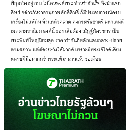
พิกุลร่วงอยู่รอบ ไม่โดนองค์พระ ท่านว่าสำเร็จ จึงนำแจก
ศิษย์ กล่าวกันว่าอานุภาพศักดิ์สิทธิ์ ก็มีประสบการณ์ครบ
เครื่องไม่แพ้กัน ทั้งแคล้วคลาด คงกระพันชาตรี มหาเสน่ห์
เมตตามหานิยม องค์นี้ ของ เสี่ยต้อง ณัฎฐ์ภัควฑกร เป็น
พระพิมพ์ใหญ่นิยมสุด ราคาว่ากันที่หลักแสนกลาง-ปลาย
ตามสภาพ แต่ต้องระวังให้มากส์ เพราะมีพระเก๊ใกล้เคียง
หลายฝีมือมากกว่าพระแท้มานานแร้ว ขอเตือน