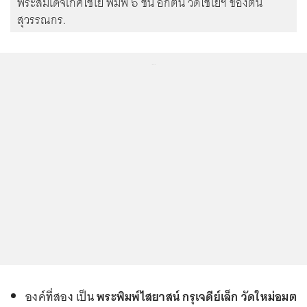
พระสมเด็จเกศไชโย พิมพ์ ๖ ชั้น อกตัน วัดไชโยฯ ของต้น
สุวรรณกร.
...
องค์ที่สอง เป็น
พระพิมพ์ไสยาสน์ กรุเจดีย์เล็ก วัดใหม่อมต