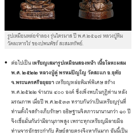
รูปเหมือนหล่อจำลอง รุ่นไตรมาส ปี พ.ศ.๒๕๑๗ หลวงปู่ทิม
วัดละหารไร่ ของปพนพัชร์ สะสมทรัพย์.
ต่อไปเป็น
เหรียญเสมารูปเหมือนสองหน้า เนื้อโลหะผสม
พ.ศ. ๒๕๒๒ หลวงปู่ดู่ พรหมปัญโญ วัดสะแก อ.อุทัย
จ.พระนครศรีอยุธยา
เหรียญหล่อพิมพ์พิเศษ สร้าง
พ.ศ.๒๕๒๒ จำนวน ๔๐๐ องค์ ซึ่งเพิ่งพบในกุฏิท่าน หลัง
มรณภาพ เมื่อปี พ.ศ.๒๕๓๓ ทราบกันว่าเป็นเหรียญรุ่นที่
ท่านตั้งใจสร้างเก็บรักษา อธิษฐานจิตภาวนานานกว่า ๑๐ ปี
จึงเชื่อมั่นกันว่ามีอานุภาพสูง เพราะทุกเหรียญมีลายมือ
ท่านจารอักขระกำกับ ศิษย์สายตรงจึงหากันมาก อันนี้เป็น