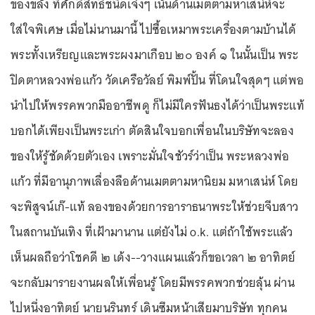
ของขลัง ที่ศักดิ์สิทธิ์ชนิดเจ๋งๆ เน้นด้านเมตตามหาเสน่ห์จะ
ใส่ใจพิเศษ เมื่อไม่นานมานี้ ไปซื้อเหมาพระเครื่องตามบ้านได้
พระทั้งเหรียญและพระผงมาเกือบ ๒๐ องค์ ๑ ในนั้นเป็น พระ
ปิดตาหลวงพ่อแก้ว วัดเครือวัลย์ พิมพ์ปั้น ที่โดนใจสุดๆ แต่พอ
นำไปให้พรรคพวกมืออาชีพดู ก็ไม่มีใครฟันธงได้ว่าเป็นพระแท้
บอกได้เพียงเป็นพระเก่า ตัดสินใจบอกเพื่อนในบริษัทจะลอง
ของให้รู้ชัดด้วยตัวเอง เพราะมั่นใจชัวร์ว่าเป็น พระหลวงพ่อ
แก้ว ที่มีอานุภาพเลื่องลือด้านเมตตามหานิยม มหาเสน่ห์ โดย
จะพิสูจน์เก๊-แท้ ลองของด้วยการอาราธนาพระให้ช่วยจีบสาว
ในสถานบันเทิง ที่เฝ้ามานาน แต่ยังไม่ o.k. แต่ถ้าใช้พระแล้ว
เห็นผลถือว่าโชคดี ๒ เด้ง--วางแผนแล้วก็ขอเวลา ๒ อาทิตย์
จะกลับมารายงานผลให้เพื่อนรู้ โดยมีพรรคพวกช่วยลุ้น ผ่าน
ไปหนึ่งอาทิตย์ นายนรินทร์ เดินซึมหน้าเสียมาบริษัท ทุกคน