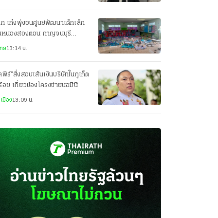
ึก เก๋งพุ่งชนศูนย์พัฒนาเด็กเล็ก
านหนองสองตอน กาญจนบุรี
เจ็บกว่า 10 ราย
ไทย
13:14 น.
พีร์”สั่งสอบเส้นเงินบริษัทในภูเก็ต
ร้อย เกี่ยวข้องโครงข่ายนอมินี
เมือง
13:09 น.