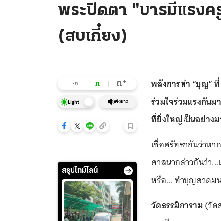
พระปิดตา "บารมีแรงคร
(สบเกี๋ยง)
พลังการทำ “บุญ” ที่แท
+
ก
ก
-ก
ร่วมใจร่วมแรงกันมาร
ฟังข่าว
Light
ที่ยิ่งใหญ่เป็นอย่าง
เชื่อศรัทธากันว่าหา
ศาสนากล่าวกันว่า..
สรุปไทม์ไลน์
หรือ... ทำบุญสวดมน
วัดธรรมิการาม
(วัด