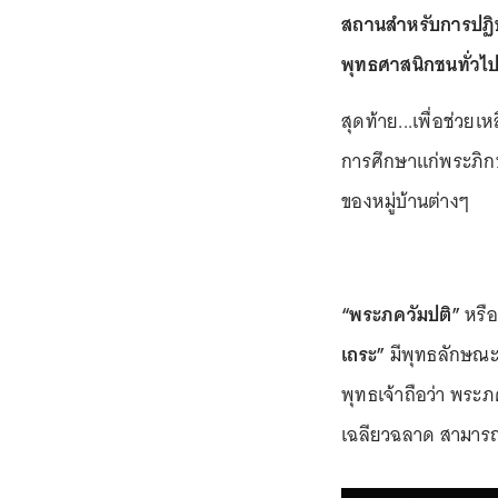
สถานสำหรับการปฏิบ
พุทธศาสนิกชนทั่วไ
สุดท้าย...เพื่อช่วย
การศึกษาแก่พระภิกษ
ของหมู่บ้านต่างๆ
“พระภควัมปติ”
หรือ
เถระ”
มีพุทธลักษณะง
พุทธเจ้าถือว่า พระ
เฉลียวฉลาด สามารถอ