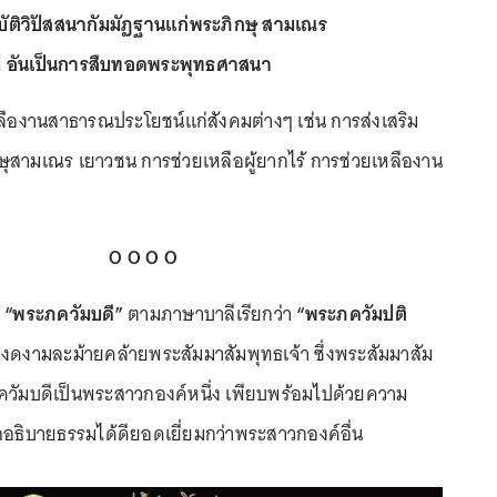
ัติวิปัสสนากัมมัฏฐานแก่พระภิกษุ สามเณร
ป อันเป็นการสืบทอดพระพุทธศาสนา
เหลืองานสาธารณประโยชน์แก่สังคมต่างๆ เช่น การส่งเสริม
ุสามเณร เยาวชน การช่วยเหลือผู้ยากไร้ การช่วยเหลืองาน
O O O O
“พระภควัมบดี”
ตามภาษาบาลีเรียกว่า
“พระภควัมปติ
ดงามละม้ายคล้ายพระสัมมาสัมพุทธเจ้า ซึ่งพระสัมมาสัม
ภควัมบดีเป็นพระสาวกองค์หนึ่ง เพียบพร้อมไปด้วยความ
ธิบายธรรมได้ดียอดเยี่ยมกว่าพระสาวกองค์อื่น