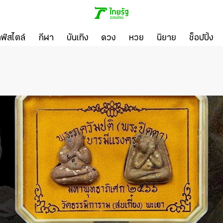
ลฟ์สไตล์
กีฬา
บันเทิง
ดวง
หวย
นิยาย
ช็อปปิ้ง