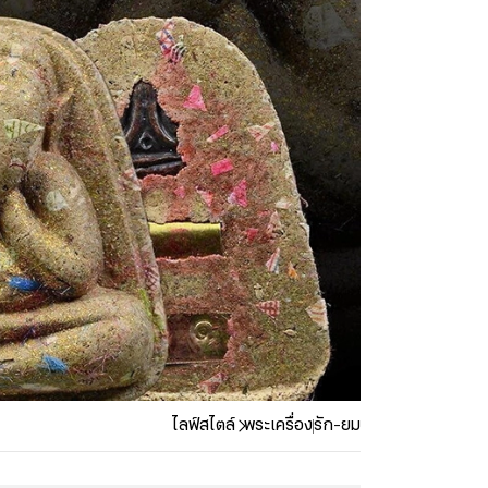
ไลฟ์สไตล์
พระเครื่อง
รัก-ยม