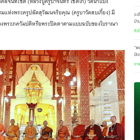
ลจันทโชติ (หลวงปู่ครูบาจันทร์ โชติโก) วัดน้ำแป้ง
แห่งพระครูปลัดสุวัฒนจริยคุณ (ครูบาวัดสบเกี๋ยง) มี
ระท
้างพระภควัมปติหรือพระปิดตาตามแบบฉบับของโบราณา
บ้
นร.
ทั่ว
“พล
นับ
การ