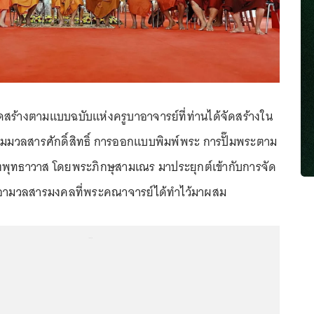
ร้างตามแบบฉบับแห่งครูบาอาจารย์ที่ท่านได้จัดสร้างใน
มมวลสารศักดิ์สิทธิ์ การออกแบบพิมพ์พระ การปั๊มพระตาม
ุทธาวาส โดยพระภิกษุสามเณร มาประยุกต์เข้ากับการจัด
เอามวลสารมงคลที่พระคณาจารย์ได้ทำไว้มาผสม
...