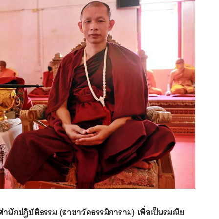
างสำนักปฏิบัติธรรม (สาขาวัดธรรมิการาม) เพื่อเป็นรมณีย