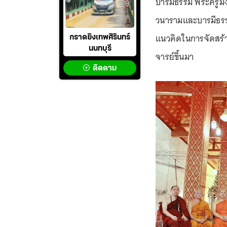
บารมีธรรม พระครูมงค
วนารามและบารมีธรรม
แนวคิดในการจัดสร
กราดยิงเทพศิรินทร์
นนทบุรี
จารย์ขึ้นมา
ติดตาม