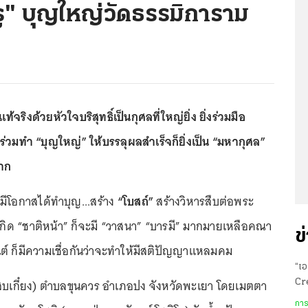
ู" บุญใหญ่วัดธรรมิการาม
้จริงด้วยหัวใจบริสุทธิ์เป็นกุศลที่ใหญ่ยิ่ง ยิ่งร่วมมือ
่วมทำ “บุญใหญ่” ให้บรรลุผลสำเร็จก็ยิ่งเป็น “มหากุศล”
มาก
กมีโอกาสได้ทำบุญ...สร้าง
“โบสถ์”
สร้างวิหารสืบต่อพระ
.เกิด “ชาติหน้า” ก็จะมี “วาสนา” “บารมี” มากมายเหลือคณา
ข
ต์ ก็มีความเชื่อกันว่าจะทำให้มีสติปัญญาแหลมคม
“เอ
สบเกี๋ยง) ตำบลขุนควร อำเภอปง จังหวัดพะเยา โดยเมตตา
Cre
ดัน
การ