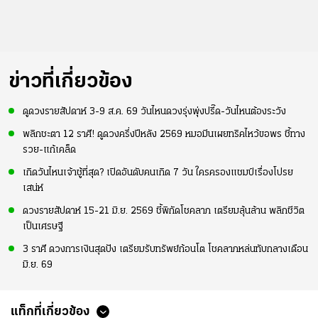
ข่าวที่เกี่ยวข้อง
ดูดวงรายสัปดาห์ 3-9 ส.ค. 69 วันไหนดวงรุ่งพุ่งปรี๊ด-วันไหนต้องระวัง
พลิกชะตา 12 ราศี! ดูดวงครึ่งปีหลัง 2569 หมอมีนเผยทริคไหว้ขอพร ชี้ทาง
รวย-แก้เคล็ด
เกิดวันไหนเจ้าชู้ที่สุด? เปิดอันดับคนเกิด 7 วัน ใครครองแชมป์เรื่องโปรย
เสน่ห์
ดวงรายสัปดาห์ 15-21 มิ.ย. 2569 ชี้พิกัดโชคลาภ เตรียมลุ้นล้าน พลิกชีวิต
เป็นเศรษฐี
3 ราศี ดวงการเงินสุดปัง เตรียมรับทรัพย์ก้อนโต โชคลาภหล่นทับกลางเดือน
มิ.ย. 69
แท็กที่เกี่ยวข้อง