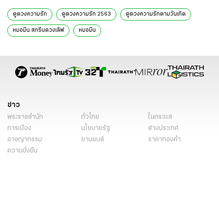
ดูดวงความรัก
ดูดวงความรัก 2563
ดูดวงความรักตามวันเกิด
หมอมีน สกรีนดวงเลิฟ
หมอมีน
ข่าว
พระราชสำนัก
ทั่วไทย
ในกระแส
การเมือง
นโยบายรัฐ
ต่างประเทศ
อาชญากรรม
ยานยนต์
ราคาทองคำ
ความยั่งยืน
เนื้อหาที่น่าสนใจ
รายงานพิเศษ
หนังสือพิมพ์
คอลัมน์
บันเทิง
ดวง
หวย
นิยาย
วิดีโอ
Podcast