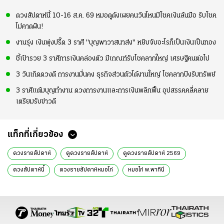
ดวงสัปดาห์นี้ 10-16 ส.ค. 69 หมอดูดังเผยคนวันไหนมีโชคเงินล้นมือ รับโชค
ไม่คาดฝัน!
งานรุ่ง เงินพุ่งปรี๊ด 3 ราศี "บุญพาวาสนาส่ง" หยิบจับอะไรก็เป็นเงินเป็นทอง
ชี้เป้ารวย 3 ราศีการเงินคล่องตัว มีเกณฑ์รับโชคลาภใหญ่ เศรษฐีคนต่อไป
3 วันเกิดดวงดี การงานมั่นคง ธุรกิจส่วนตัวได้งานใหญ่ โชคลาภปังรับทรัพย์
3 ราศีแต้มบุญทำงาน ดวงการงานและการเงินพลิกฟื้น อุปสรรคคลี่คลาย
เตรียมรับข่าวดี
แท็กที่เกี่ยวข้อง
ดวงรายสัปดาห์
ดูดวงรายสัปดาห์
ดูดวงรายสัปดาห์ 2569
ดวงสัปดาห์นี้
ดวงรายสัปดาห์หมอไก่
หมอไก่ พ.พาทินี
ดวงรายสัปดาห์ไทยรัฐ
ดูดวง
ดูดวงไทยรัฐ
อาจารย์พ.พาทินี
ดูดวง 12 ราศี
ดวงการงาน
ดวงการเงิน
ดวงความรัก
เรื่องเด่น
ดูดวงปี 2569