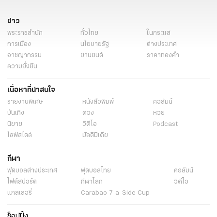
ข่าว
พระราชสำนัก
ทั่วไทย
ในกระแส
การเมือง
นโยบายรัฐ
ต่างประเทศ
อาชญากรรม
ยานยนต์
ราคาทองคำ
ความยั่งยืน
เนื้อหาที่น่าสนใจ
รายงานพิเศษ
หนังสือพิมพ์
คอลัมน์
บันเทิง
ดวง
หวย
นิยาย
วิดีโอ
Podcast
ไลฟ์สไตล์
มัลติมีเดีย
กีฬา
ฟุตบอลต่่างประเทศ
ฟุตบอลไทย
คอลัมน์
ไฟต์สปอร์ต
กีฬาโลก
วิดีโอ
แกลเลอรี่
Carabao 7-a-Side Cup
ช็อปปิ้ง