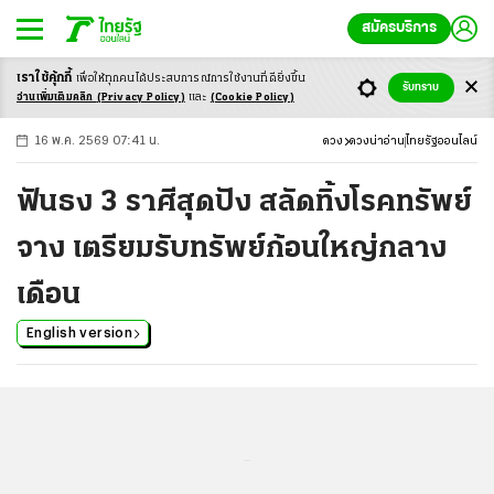
สมัครบริการ
เราใช้คุ้กกี้
เพื่อให้ทุกคนได้ประสบ
การณ์การใช้งานที่ดียิ่งขึ้น
+
ก
ก
-ก
รับทราบ
อ่านเพิ่มเติมคลิก
(Privacy Policy)
และ
(Cookie Policy)
16 พ.ค. 2569 07:41 น.
ดวง
ดวงน่าอ่าน
ไทยรัฐออนไลน์
ฟันธง 3 ราศีสุดปัง สลัดทิ้งโรคทรัพย์
จาง เตรียมรับทรัพย์ก้อนใหญ่กลาง
เดือน
English version
...