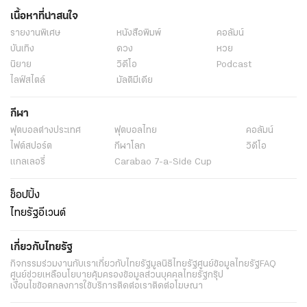
เนื้อหาที่น่าสนใจ
รายงานพิเศษ
หนังสือพิมพ์
คอลัมน์
บันเทิง
ดวง
หวย
นิยาย
วิดีโอ
Podcast
ไลฟ์สไตล์
มัลติมีเดีย
กีฬา
ฟุตบอลต่่างประเทศ
ฟุตบอลไทย
คอลัมน์
ไฟต์สปอร์ต
กีฬาโลก
วิดีโอ
แกลเลอรี่
Carabao 7-a-Side Cup
ช็อปปิ้ง
ไทยรัฐอีเวนต์
เกี่ยวกับไทยรัฐ
กิจกรรม
ร่วมงานกับเรา
เกี่ยวกับไทยรัฐ
มูลนิธิไทยรัฐ
ศูนย์ข้อมูลไทยรัฐ
FAQ
ศูนย์ช่วยเหลือ
นโยบายคุ้มครองข้อมูลส่วนบุคคลไทยรัฐกรุ๊ป
เงื่อนไขข้อตกลงการใช้บริการ
ติดต่อเรา
ติดต่อโฆษณา