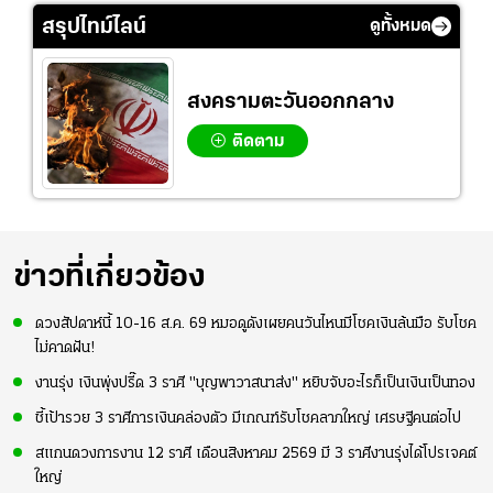
สรุปไทม์ไลน์
ดูทั้งหมด
สงครามตะวันออกกลาง
ติดตาม
ข่าวที่เกี่ยวข้อง
ดวงสัปดาห์นี้ 10-16 ส.ค. 69 หมอดูดังเผยคนวันไหนมีโชคเงินล้นมือ รับโชค
ไม่คาดฝัน!
งานรุ่ง เงินพุ่งปรี๊ด 3 ราศี "บุญพาวาสนาส่ง" หยิบจับอะไรก็เป็นเงินเป็นทอง
ชี้เป้ารวย 3 ราศีการเงินคล่องตัว มีเกณฑ์รับโชคลาภใหญ่ เศรษฐีคนต่อไป
สแกนดวงการงาน 12 ราศี เดือนสิงหาคม 2569 มี 3 ราศีงานรุ่งได้โปรเจคต์
ใหญ่