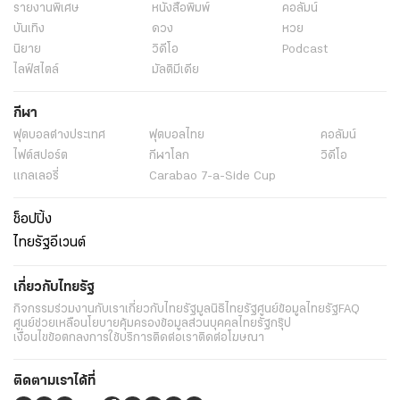
รายงานพิเศษ
หนังสือพิมพ์
คอลัมน์
บันเทิง
ดวง
หวย
นิยาย
วิดีโอ
Podcast
ไลฟ์สไตล์
มัลติมีเดีย
กีฬา
ฟุตบอลต่่างประเทศ
ฟุตบอลไทย
คอลัมน์
ไฟต์สปอร์ต
กีฬาโลก
วิดีโอ
แกลเลอรี่
Carabao 7-a-Side Cup
ช็อปปิ้ง
ไทยรัฐอีเวนต์
เกี่ยวกับไทยรัฐ
กิจกรรม
ร่วมงานกับเรา
เกี่ยวกับไทยรัฐ
มูลนิธิไทยรัฐ
ศูนย์ข้อมูลไทยรัฐ
FAQ
ศูนย์ช่วยเหลือ
นโยบายคุ้มครองข้อมูลส่วนบุคคลไทยรัฐกรุ๊ป
เงื่อนไขข้อตกลงการใช้บริการ
ติดต่อเรา
ติดต่อโฆษณา
ติดตามเราได้ที่