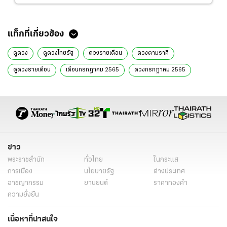
แท็กที่เกี่ยวข้อง
ดูดวง
ดูดวงไทยรัฐ
ดวงรายเดือน
ดวงตามราศี
ดูดวงรายเดือน
เดือนกรกฎาคม 2565
ดวงกรกฎาคม 2565
ดวงความรัก
ดวงการเงิน
ดวงการงาน
ดวงสุขภาพ
ข้อควรระวัง
เคล็ดลับเสริมดวง
เรื่องเด่น
ราศีมีน
ดวงราศีมีน
ดวงราศีมีน กรกฎาคม 2565
ข่าว
พระราชสำนัก
ทั่วไทย
ในกระแส
การเมือง
นโยบายรัฐ
ต่างประเทศ
อาชญากรรม
ยานยนต์
ราคาทองคำ
ความยั่งยืน
เนื้อหาที่น่าสนใจ