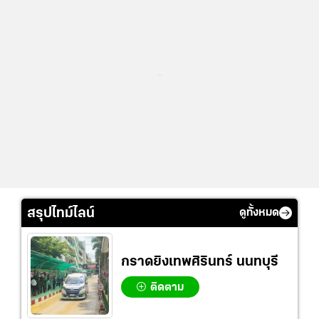
...
สรุปไทม์ไลน์
ดูทั้งหมด
กราดยิงเทพศิรินทร์ นนทบุรี
ติดตาม