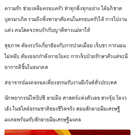
ความรัก ช่วยเหลือครอบครัว ทำทุกสิ่งทุกอย่าง ได้อภิชาต
บุตรมาเกิด รวมถึงพึ่งพาอาศัยคนในครอบครัวได้ การไปงาน
แต่ง คนโสดจะพบรักกับญาติทางแม่หาให้
สุขภาพ ต้องระวังเกี่ยวข้องกับการปวดเมื่อย เจ็บขา การนอน
ไม่หลับ ต้องออกกำลังกายโยคะ การเจ็บป่วยรักษาตัวแต่จะมี
อาการดีขึ้นในอนาคต
#อาจารย์มงคลรอดเที่ยงธรรมรับงานอีเว้นท์ทั่วประเทศ
นักพยากรณ์ไพ่ยิปซี ลายมือ ศาสตร์แห่งตัวเลข ฮวงจุ้ย โหงว
เฮ้ง ในสไตล์ธรรมชาติของชีวิตจริง สอนสักลายมือเศรษฐี
มงคลพร้อมรับสักลายมือเศรษฐีมงคล