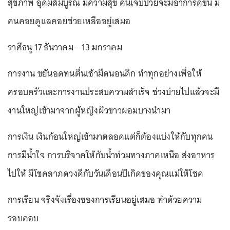
สุขภาพ อุดมสมบูรณ์ มีความสุข คนเจ็บป่วยจะมีอาการดีขึ้น มี
คนคอยดูแลคอยช่วยเหลืออยู่เสมอ
ราศีธนู 17 ธันวาคม - 13 มกราคม
การงาน ขยันอดทนตื่นเช้ามืดนอนดึก ทำทุกอย่างเพื่อให้
ครอบครัวและการงานประสบความสำเร็จ ช่วงบ่ายไปแล้วจะมี
งานใหญ่เข้ามาจากผู้หญิงผิวขาวผอมบางนำมา
การเงิน เงินก้อนใหญ่เข้ามาตลอดแต่ก็ต้องแบ่งให้กับทุกคน
การมีน้ำใจ การบริจาคให้กับน้ำท่วมทางภาคเหนือ ส่งอาหาร
ไปให้ มีโชคลาภดวงดีกับวันเดือนปีเกิดของคุณแม่ให้โชค
การเรียน จริงจังเรื่องของการเรียนอยู่เสมอ ทำด้วยความ
รอบคอบ