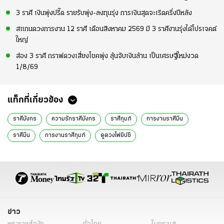
3 ราศี เงินพุ่งปรี๊ด รายรับพุ่ง-ลงทุนรุ่ง การเงินสุดจะเริดครึ่งปีหลัง
สแกนดวงการงาน 12 ราศี เดือนสิงหาคม 2569 มี 3 ราศีงานรุ่งได้โปรเจคต์
ใหญ่
ส่อง 3 ราศี กราฟดวงเสี่ยงโชคพุ่ง ลุ้นจับเงินล้าน เป็นเศรษฐีใหม่งวด
1/8/69
แท็กที่เกี่ยวข้อง
ราศีมังกร
ความรักราศีมังกร
ราศีกุมภ์
การงานราศีมีน
ราศีมีน
การงานราศีกุมภ์
ดูดวงไพ่ยิปซี
อาจารย์มงคลรอดเที่ยงธรรม
ข่าว