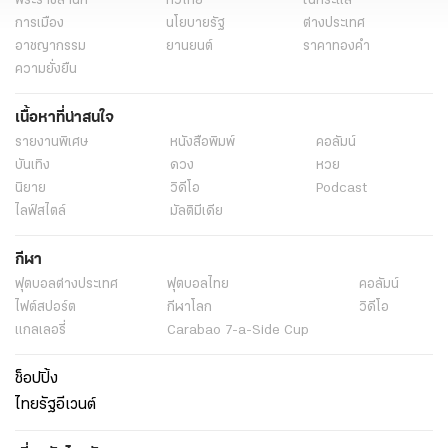
พระราชสำนัก
ทั่วไทย
ในกระแส
การเมือง
นโยบายรัฐ
ต่างประเทศ
อาชญากรรม
ยานยนต์
ราคาทองคำ
ความยั่งยืน
เนื้อหาที่น่าสนใจ
รายงานพิเศษ
หนังสือพิมพ์
คอลัมน์
บันเทิง
ดวง
หวย
นิยาย
วิดีโอ
Podcast
ไลฟ์สไตล์
มัลติมีเดีย
กีฬา
ฟุตบอลต่่างประเทศ
ฟุตบอลไทย
คอลัมน์
ไฟต์สปอร์ต
กีฬาโลก
วิดีโอ
แกลเลอรี่
Carabao 7-a-Side Cup
ช็อปปิ้ง
ไทยรัฐอีเวนต์