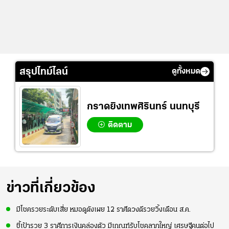
สรุปไทม์ไลน์
ดูทั้งหมด
กราดยิงเทพศิรินทร์ นนทบุรี
ติดตาม
ข่าวที่เกี่ยวข้อง
มีโชครวยระดับเสี่ย หมอดูดังเผย 12 ราศีดวงดีรวยวิ้งเดือน ส.ค.
ชี้เป้ารวย 3 ราศีการเงินคล่องตัว มีเกณฑ์รับโชคลาภใหญ่ เศรษฐีคนต่อไป