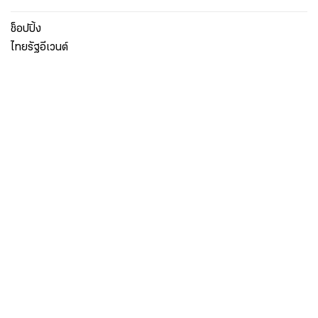
ช็อปปิ้ง
ไทยรัฐอีเวนต์
เกี่ยวกับไทยรัฐ
กิจกรรม
ร่วมงานกับเรา
เกี่ยวกับไทยรัฐ
มูลนิธิไทยรัฐ
ศูนย์ข้อมูลไทยรัฐ
FAQ
ศูนย์ช่วยเหลือ
นโยบายคุ้มครองข้อมูลส่วนบุคคลไทยรัฐกรุ๊ป
เงื่อนไขข้อตกลงการใช้บริการ
ติดต่อเรา
ติดต่อโฆษณา
ติดตามเราได้ที่
Application
My THAIRATH