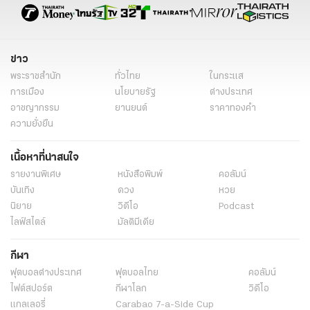
ความเชื่อ
ข่าว
พระราชสำนัก
ทั่วไทย
ในกระแส
การเมือง
นโยบายรัฐ
ต่างประเทศ
อาชญากรรม
ยานยนต์
ราคาทองคำ
ความยั่งยืน
เนื้อหาที่น่าสนใจ
รายงานพิเศษ
หนังสือพิมพ์
คอลัมน์
บันเทิง
ดวง
หวย
นิยาย
วิดีโอ
Podcast
ไลฟ์สไตล์
มัลติมีเดีย
กีฬา
ฟุตบอลต่่างประเทศ
ฟุตบอลไทย
คอลัมน์
ไฟต์สปอร์ต
กีฬาโลก
วิดีโอ
แกลเลอรี่
Carabao 7-a-Side Cup