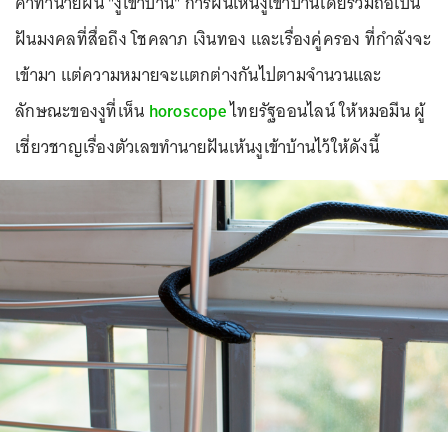
คำทำนายฝัน "งูเข้าบ้าน" การฝันเห็นงูเข้าบ้านโดยรวมถือเป็น
ฝันมงคลที่สื่อถึง โชคลาภ เงินทอง และเรื่องคู่ครอง ที่กำลังจะ
เข้ามา แต่ความหมายจะแตกต่างกันไปตามจำนวนและ
ลักษณะของงูที่เห็น
horoscope
ไทยรัฐออนไลน์ ให้หมอมีน ผู้
เชี่ยวชาญเรื่องตัวเลขทำนายฝันเห้นงูเข้าบ้านไว้ให้ดังนี้