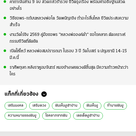
คาถาเงินล้าน 9 จบ สวดแล้วร่ำรวย ชีวิตรุ่งเรือง พร้อมคำอธิษฐานสวด
อย่างไร
วิธีขอพร-แก้บนหลวงพ่อโต วัดพนัญเชิง ทำอะไรลื่นไหล ชีวิตประสบความ
สำเร็จ
งานวัดไร่ขิง 2569 คู่มือขอพร "หลวงพ่อองค์ดำ" ขอโชคลาภ ตัดเคราะห์
กรรมชีวิตที่ติดขัด
เปิดให้ไหว้ หลวงพ่อสมปรารถนา ในรอบ 3 ปี วัดโบสถ์ จ.ปทุมธานี 14-15
มี.ค.นี้
ราศีพฤษภ หลังราหูอมจันทร์ หมอช้างเผยดวงดีขั้นสุด มีความก้าวหน้ากว่า
ใคร
แท็กที่เกี่ยวข้อง
เสริมมงคล
เสริมดวง
ฝันเห็นงูเข้าบ้าน
ฝันเห็นงู
ทำนายฝันงู
ความหมายของฝันงู
โชคลาภจากฝัน
เลขเด็ดงูเข้าบ้าน
งูเข้าบ้านหมายถึง
ฝันดีเกี่ยวกับงู
การงานและฝันงู
ฝันเห็นงูหลายตัว
ฝันเห็นงูมีพิษ
ฝันงูเข้าบ้าน
การเงินจากฝัน