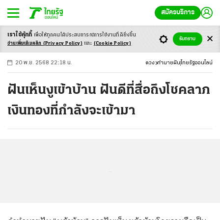
สมัครบริการ
เราใช้คุ้กกี้
เพื่อให้ทุกคนได้ประสบ
การณ์การใช้งานที่ดียิ่งขึ้น
+
ก
ก
-ก
รับทราบ
อ่านเพิ่มเติมคลิก
(Privacy Policy)
และ
(Cookie Policy)
20 พ.ย. 2568 22:18 น.
ดวง
ทำนายฝัน
ไทยรัฐออนไลน์
ฝันเห็นงูเข้าบ้าน ฝันดีที่สื่อถึงโชคลาภ
เงินทองที่กำลังจะเข้ามา
...