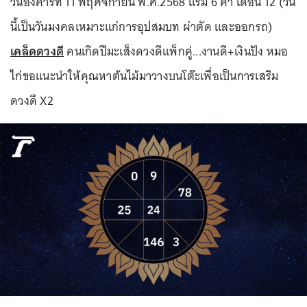
วันอังคารที่ 11 พฤศจิกายน พ.ศ.2568 แรม 6 ค่ำ เดือน 12 (วัน
นี้เป็นวันมงคลเหมาะแก่การอุปสมบท ผ่าตัด และออกรถ)
เคล็ดดวงดี
คนเกิดปีมะเส็งดวงดีแพ็กคู่...งานดี+เงินปัง หมอ
ไก่ขอแนะนำให้คุณหาต้นไม้มาวางบนโต๊ะเพื่อเป็นการเสริม
ดวงดี X2