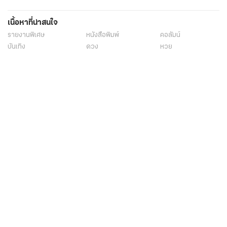
เนื้อหาที่น่าสนใจ
รายงานพิเศษ
หนังสือพิมพ์
คอลัมน์
บันเทิง
ดวง
หวย
นิยาย
วิดีโอ
Podcast
ไลฟ์สไตล์
มัลติมีเดีย
กีฬา
ฟุตบอลต่่างประเทศ
ฟุตบอลไทย
คอลัมน์
ไฟต์สปอร์ต
กีฬาโลก
วิดีโอ
แกลเลอรี่
Carabao 7-a-Side Cup
ช็อปปิ้ง
ไทยรัฐอีเวนต์
เกี่ยวกับไทยรัฐ
กิจกรรม
ร่วมงานกับเรา
เกี่ยวกับไทยรัฐ
มูลนิธิไทยรัฐ
ศูนย์ข้อมูลไทยรัฐ
FAQ
ศูนย์ช่วยเหลือ
นโยบายคุ้มครองข้อมูลส่วนบุคคลไทยรัฐกรุ๊ป
เงื่อนไขข้อตกลงการใช้บริการ
ติดต่อเรา
ติดต่อโฆษณา